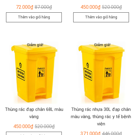
Giá
Giá
Giá
Giá
72.000
₫
87.000
₫
450.000
₫
520.000
₫
gốc
hiện
gốc
hiện
Thêm vào giỏ hàng
Thêm vào giỏ hàng
là:
tại
là:
tại
87.000₫.
là:
520.00
là:
72.000₫.
450.00
Giảm giá!
Giảm giá!
Thùng rác đạp chân 68L màu
Thùng rác nhựa 30L đạp chân
vàng
màu vàng, thùng rác y tế bệnh
viện
Giá
Giá
450.000
₫
520.000
₫
gốc
hiện
Giá
Giá
371.000
₫
446.000
₫