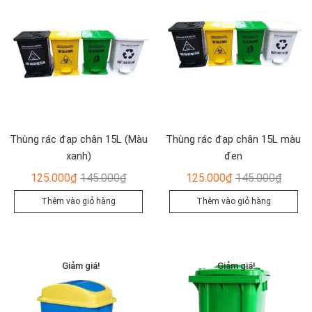
Thùng rác đạp chân 15L (Màu
Thùng rác đạp chân 15L màu
xanh)
đen
Giá
Giá
Giá
Giá
125.000
₫
145.000
₫
125.000
₫
145.000
₫
gốc
hiện
gốc
hiện
Thêm vào giỏ hàng
Thêm vào giỏ hàng
là:
tại
là:
tại
145.000₫.
là:
145.00
là:
125.000₫.
125.00
Giảm giá!
Giảm giá!