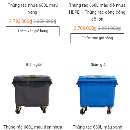
Thùng rác nhựa 660L màu
Thùng rác 660L màu đỏ nhựa
vàng
HDPE – Thùng rác công cộng
cỡ lớn
Giá
Giá
2.793.000
₫
3.352.000
₫
gốc
hiện
Giá
Giá
2.709.000
₫
3.251.000
₫
Thêm vào giỏ hàng
là:
tại
gốc
hiện
Thêm vào giỏ hàng
3.352.000₫.
là:
là:
tại
2.793.000₫.
3.25
là:
2.70
Giảm giá!
Giảm giá!
Thùng rác 660L màu đen nhựa
Thùng rác 660L màu xanh