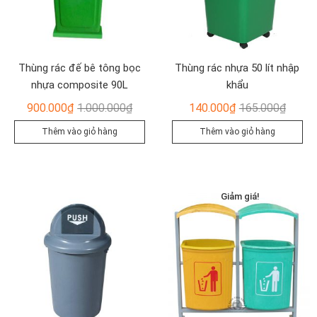
Thùng rác đế bê tông bọc
Thùng rác nhựa 50 lít nhập
nhựa composite 90L
khẩu
Giá
Giá
Giá
Giá
900.000
₫
1.000.000
₫
140.000
₫
165.000
₫
gốc
hiện
gốc
hiện
Thêm vào giỏ hàng
Thêm vào giỏ hàng
là:
tại
là:
tại
1.000.000₫.
là:
165.00
là:
900.000₫.
140.00
Giảm giá!