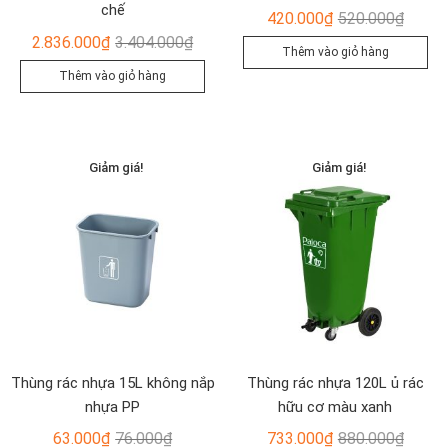
chế
Giá
Giá
420.000
₫
520.000
₫
Giá
Giá
gốc
hiện
2.836.000
₫
3.404.000
₫
Thêm vào giỏ hàng
gốc
hiện
là:
tại
Thêm vào giỏ hàng
là:
tại
520.00
là:
3.404.000₫.
là:
420.00
2.836.000₫.
Giảm giá!
Giảm giá!
Thùng rác nhựa 15L không nắp
Thùng rác nhựa 120L ủ rác
nhựa PP
hữu cơ màu xanh
Giá
Giá
Giá
Giá
63.000
₫
76.000
₫
733.000
₫
880.000
₫