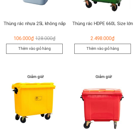
Thùng rác nhựa 25L không nắp
Thùng rác HDPE 660L Size lớn
Giá
Giá
106.000
₫
128.000
₫
2.498.000
₫
gốc
hiện
Thêm vào giỏ hàng
Thêm vào giỏ hàng
là:
tại
128.000₫.
là:
106.000₫.
Giảm giá!
Giảm giá!