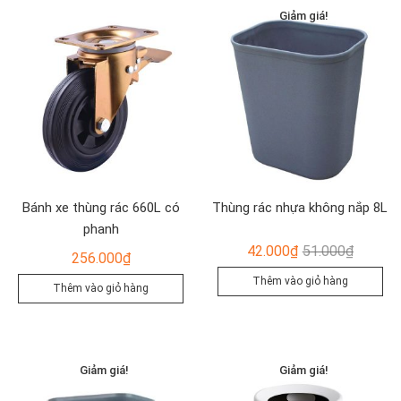
Giảm giá!
Bánh xe thùng rác 660L có
Thùng rác nhựa không nắp 8L
phanh
Giá
Giá
42.000
₫
51.000
₫
256.000
₫
gốc
hiện
Thêm vào giỏ hàng
Thêm vào giỏ hàng
là:
tại
51.000₫
là:
42.000₫
Giảm giá!
Giảm giá!