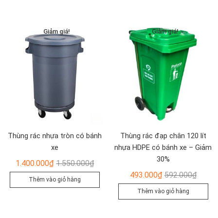
404.00
là:
597.000₫.
là:
336.00
498.000₫.
Giảm giá!
Giảm giá!
Thùng rác nhựa tròn có bánh
Thùng rác đạp chân 120 lít
xe
nhựa HDPE có bánh xe – Giảm
30%
Giá
Giá
1.400.000
₫
1.550.000
₫
gốc
hiện
Giá
Giá
493.000
₫
592.000
₫
Thêm vào giỏ hàng
là:
tại
gốc
hiện
Thêm vào giỏ hàng
1.550.000₫.
là:
là:
tại
1.400.000₫.
592.00
là: