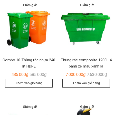
Giảm giá!
Giảm giá!
Combo 10 Thùng rác nhựa 240
Thùng rác composite 1200L 4
lít HDPE
bánh xe màu xanh lá
Giá
Giá
Giá
Giá
485.000
₫
585.000
₫
7.000.000
₫
7.630.000
₫
gốc
hiện
gốc
hiện
Thêm vào giỏ hàng
Thêm vào giỏ hàng
là:
tại
là:
tại
585.000₫.
là:
7.63
là:
485.000₫.
7.00
Giảm giá!
Giảm giá!