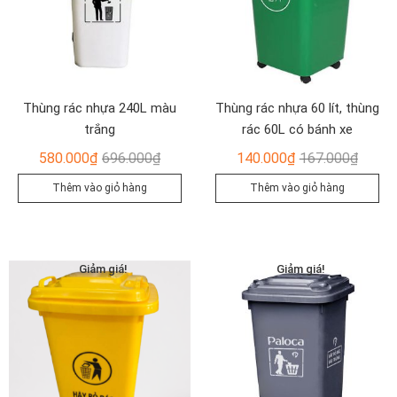
Thùng rác nhựa 240L màu
Thùng rác nhựa 60 lít, thùng
trắng
rác 60L có bánh xe
Giá
Giá
Giá
Giá
580.000
₫
696.000
₫
140.000
₫
167.000
₫
gốc
hiện
gốc
hiện
Thêm vào giỏ hàng
Thêm vào giỏ hàng
là:
tại
là:
tại
696.000₫.
là:
167.00
là:
580.000₫.
140.00
Giảm giá!
Giảm giá!