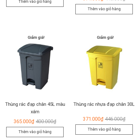
Thêm vào giỏ hàng
là:
tại
gốc
hiện
Thêm vào giỏ hàng
520.000₫.
là:
là:
tại
450.000₫.
446.00
là:
371.00
Giảm giá!
Giảm giá!
Thùng rác đạp chân 45L màu
Thùng rác nhựa đạp chân 30L
xám
Giá
Giá
371.000
₫
446.000
₫
Giá
Giá
365.000
₫
400.000
₫
gốc
hiện
gốc
hiện
Thêm vào giỏ hàng
Thêm vào giỏ hàng
là:
tại
là:
tại