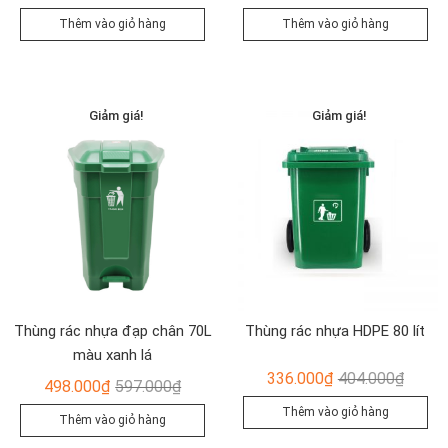
gốc
hiện
gốc
hiện
Thêm vào giỏ hàng
Thêm vào giỏ hàng
là:
tại
là:
tại
76.000₫.
là:
880.00
là:
63.000₫.
733.00
Giảm giá!
Giảm giá!
Thùng rác nhựa đạp chân 70L
Thùng rác nhựa HDPE 80 lít
màu xanh lá
Giá
Giá
336.000
₫
404.000
₫
Giá
Giá
498.000
₫
597.000
₫
gốc
hiện
gốc
hiện
Thêm vào giỏ hàng
Thêm vào giỏ hàng
là:
tại
là:
tại