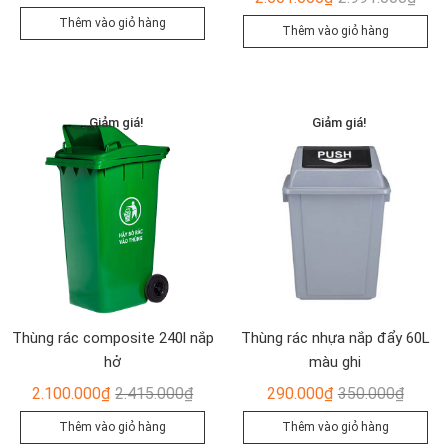
gốc
hiện
gốc
hiện
Thêm vào giỏ hàng
Thêm vào giỏ hàng
là:
tại
là:
tại
701.900₫.
là:
2.99
là:
637.800₫.
2.60
Giảm giá!
Giảm giá!
Thùng rác composite 240l nắp
Thùng rác nhựa nắp đẩy 60L
hở
màu ghi
Giá
Giá
Giá
Giá
2.100.000
₫
2.415.000
₫
290.000
₫
350.000
₫
gốc
hiện
gốc
hiện
Thêm vào giỏ hàng
Thêm vào giỏ hàng
là:
tại
là:
tại