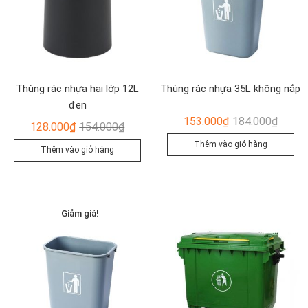
Thùng rác nhựa hai lớp 12L
Thùng rác nhựa 35L không nắp
đen
Giá
Giá
153.000
₫
184.000
₫
Giá
Giá
128.000
₫
154.000
₫
gốc
hiện
gốc
hiện
Thêm vào giỏ hàng
Thêm vào giỏ hàng
là:
tại
là:
tại
184.00
là:
154.000₫.
là:
153.00
128.000₫.
Giảm giá!