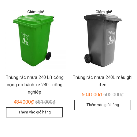
450.000₫.
428.00
Giảm giá!
Giảm giá!
Thùng rác nhựa 240 Lít công
Thùng rác nhựa 240L màu ghi
cộng có bánh xe 240L công
đen
nghiệp
Giá
Giá
504.000
₫
605.000
₫
Giá
Giá
gốc
hiện
484.000
₫
581.000
₫
Thêm vào giỏ hàng
gốc
hiện
là:
tại
Thêm vào giỏ hàng
là:
tại
605.00
là:
581.000₫.
là:
504.00
484.000₫.