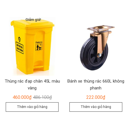
446.00
là:
400.000₫.
là:
371.00
365.000₫.
Giảm giá!
Thùng rác đạp chân 45L màu
Bánh xe thùng rác 660L không
vàng
phanh
Giá
Giá
460.000
₫
486.100
₫
222.000
₫
gốc
hiện
Thêm vào giỏ hàng
Thêm vào giỏ hàng
là:
tại
486.100₫.
là:
460.000₫.