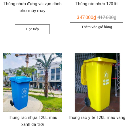
Thùng nhựa đựng vải vụn dành
Thùng rác nhựa 120 lít
cho máy may
Giá
Giá
347.000
₫
417.000
₫
gốc
hiện
Thêm vào giỏ hàng
Đọc tiếp
là:
tại
417.00
là:
347.00
Giảm giá!
Giảm giá!
Thùng rác nhựa 120L màu
Thùng rác y tế 120L màu vàng
xanh da trời