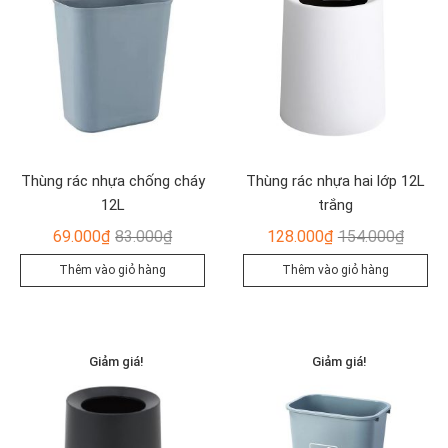
Thùng rác nhựa chống cháy
Thùng rác nhựa hai lớp 12L
12L
trắng
Giá
Giá
Giá
Giá
69.000
₫
83.000
₫
128.000
₫
154.000
₫
gốc
hiện
gốc
hiện
Thêm vào giỏ hàng
Thêm vào giỏ hàng
là:
tại
là:
tại
83.000₫.
là:
154.00
là:
69.000₫.
128.00
Giảm giá!
Giảm giá!