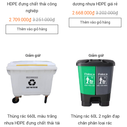
HDPE đựng chất thải công
dương nhựa HDPE giá rẻ
nghiệp
Giá
Giá
2.668.000
₫
3.202.000
₫
Giá
Giá
gốc
hiện
2.709.000
₫
3.251.000
₫
Thêm vào giỏ hàng
gốc
hiện
là:
tại
Thêm vào giỏ hàng
là:
tại
3.20
là:
3.251.000₫.
là:
2.66
2.709.000₫.
Giảm giá!
Giảm giá!
Thùng rác 660L màu trắng
Thùng rác 60L 2 ngăn đạp
nhựa HDPE đựng chất thải tái
chân phân loại rác