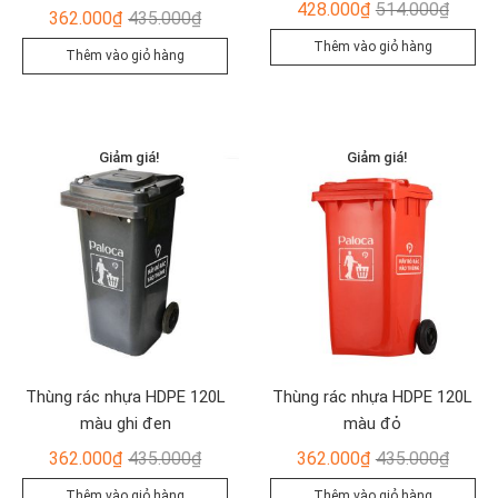
Giá
Giá
428.000
₫
514.000
₫
Giá
Giá
362.000
₫
435.000
₫
gốc
hiện
gốc
hiện
Thêm vào giỏ hàng
Thêm vào giỏ hàng
là:
tại
là:
tại
514.00
là:
435.000₫.
là:
428.00
362.000₫.
Giảm giá!
Giảm giá!
Thùng rác nhựa HDPE 120L
Thùng rác nhựa HDPE 120L
màu ghi đen
màu đỏ
Giá
Giá
Giá
Giá
362.000
₫
435.000
₫
362.000
₫
435.000
₫
gốc
hiện
gốc
hiện
Thêm vào giỏ hàng
Thêm vào giỏ hàng