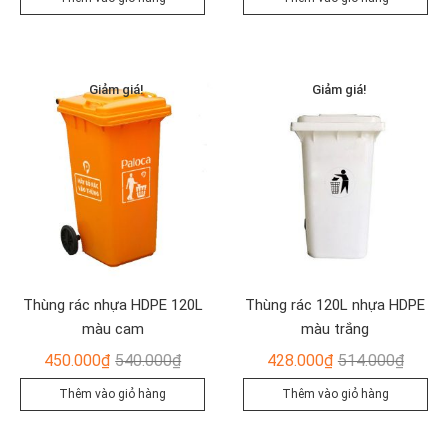
là:
tại
là:
tại
435.000₫.
là:
435.00
là:
362.000₫.
362.00
Giảm giá!
Giảm giá!
Thùng rác nhựa HDPE 120L
Thùng rác 120L nhựa HDPE
màu cam
màu trắng
Giá
Giá
Giá
Giá
450.000
₫
540.000
₫
428.000
₫
514.000
₫
gốc
hiện
gốc
hiện
Thêm vào giỏ hàng
Thêm vào giỏ hàng
là:
tại
là:
tại
540.000₫.
là:
514.00
là: