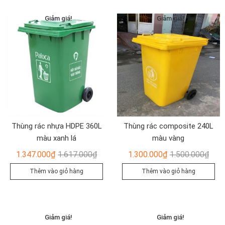
493.00
Giảm giá!
Giảm giá!
Thùng rác nhựa HDPE 360L
Thùng rác composite 240L
màu xanh lá
màu vàng
Giá
Giá
Giá
Giá
1.347.000
₫
1.617.000
₫
1.300.000
₫
1.500.000
₫
gốc
hiện
gốc
hiện
Thêm vào giỏ hàng
Thêm vào giỏ hàng
là:
tại
là:
tại
1.617.000₫.
là:
1.50
là:
1.347.000₫.
1.30
Giảm giá!
Giảm giá!