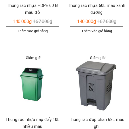
Thùng rác nhựa HDPE 60 lít
Thùng rác nhựa 60L màu xanh
màu đỏ
dương
Giá
Giá
Giá
Giá
140.000
₫
167.000
₫
140.000
₫
167.000
₫
gốc
hiện
gốc
hiện
Thêm vào giỏ hàng
Thêm vào giỏ hàng
là:
tại
là:
tại
167.000₫.
là:
167.00
là:
140.000₫.
140.00
Giảm giá!
Giảm giá!
Thùng rác nhựa nắp đẩy 10L
Thùng rác đạp chân 68L màu
nhiều màu
ghi