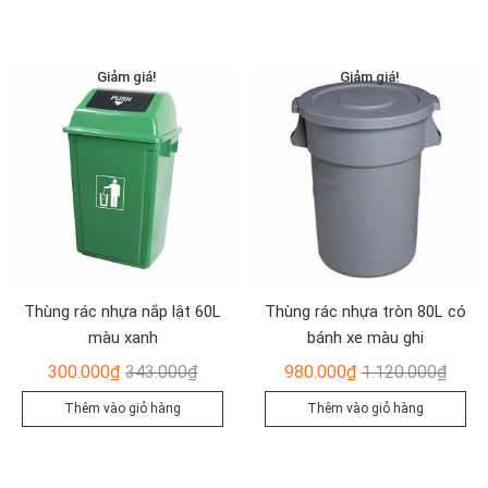
2.415.000₫.
là:
350.00
là:
2.100.000₫.
290.00
Giảm giá!
Giảm giá!
Thùng rác nhựa nắp lật 60L
Thùng rác nhựa tròn 80L có
màu xanh
bánh xe màu ghi
Giá
Giá
Giá
Giá
300.000
₫
343.000
₫
980.000
₫
1.120.000
₫
gốc
hiện
gốc
hiện
Thêm vào giỏ hàng
Thêm vào giỏ hàng
là:
tại
là:
tại
343.000₫.
là:
1.120
là:
300.000₫.
980.0