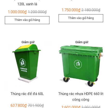
120L xanh lá
Giá
Giá
1.750.000
₫
2.180.000
₫
Giá
Giá
1.000.000
₫
1.200.000
₫
gốc
hiện
gốc
hiện
Thêm vào giỏ hàng
Thêm vào giỏ hàng
là:
tại
là:
tại
2.18
là:
1.200.000₫.
là:
1.75
1.000.000₫.
Giảm giá!
Giảm giá!
Thùng rác đế đá 60L
Thùng rác nhựa HDPE 660 lít
công cộng
Giá
Giá
637.800
₫
701.900
₫
Giá
Giá
2.601.000
₫
2.991.000
₫