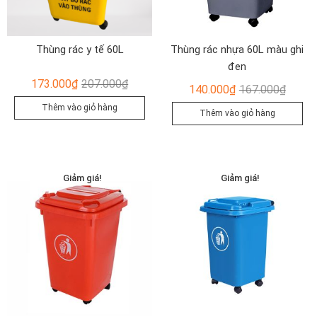
Thùng rác y tế 60L
Thùng rác nhựa 60L màu ghi
đen
Giá
Giá
173.000
₫
207.000
₫
Giá
Giá
140.000
₫
167.000
₫
gốc
hiện
gốc
hiện
Thêm vào giỏ hàng
Thêm vào giỏ hàng
là:
tại
là:
tại
207.000₫.
là:
167.00
là:
173.000₫.
140.00
Giảm giá!
Giảm giá!