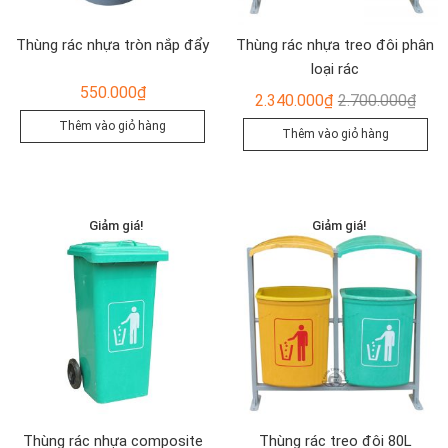
Thùng rác nhựa tròn nắp đẩy
Thùng rác nhựa treo đôi phân
loại rác
550.000
₫
Giá
Giá
2.340.000
₫
2.700.000
₫
gốc
hiện
Thêm vào giỏ hàng
Thêm vào giỏ hàng
là:
tại
2.70
là:
2.34
Giảm giá!
Giảm giá!
Thùng rác nhựa composite
Thùng rác treo đôi 80L