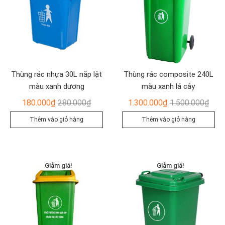
Thùng rác nhựa 30L nắp lật
Thùng rác composite 240L
màu xanh dương
màu xanh lá cây
Giá
Giá
Giá
Giá
180.000
₫
280.000
₫
1.300.000
₫
1.500.000
₫
gốc
hiện
gốc
hiện
Thêm vào giỏ hàng
Thêm vào giỏ hàng
là:
tại
là:
tại
280.000₫.
là:
1.50
là:
180.000₫.
1.30
Giảm giá!
Giảm giá!