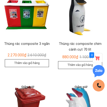
Thùng rác composite 3 ngăn
Thùng rác composite chim
cánh cụt 70 lít
Giá
Giá
2.270.000
₫
2.610.000
₫
0
Giá
Giá
880.000
₫
1.100.000
₫
gốc
hiện
gốc
hiện
Thêm vào giỏ hàng
Thêm vào giỏ hàng
là:
tại
là:
tại
2.610.000₫.
là:
1.100
là:
2.270.000₫.
880.0
Giảm giá!
Giảm giá!