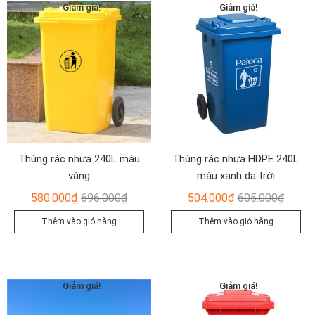
Giảm giá!
Giảm giá!
Thùng rác nhựa 240L màu
Thùng rác nhựa HDPE 240L
vàng
màu xanh da trời
Giá
Giá
Giá
Giá
580.000
₫
696.000
₫
504.000
₫
605.000
₫
gốc
hiện
gốc
hiện
Thêm vào giỏ hàng
Thêm vào giỏ hàng
là:
tại
là:
tại
696.000₫.
là:
605.00
là:
580.000₫.
504.00
Giảm giá!
Giảm giá!