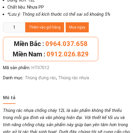
Dung tích: 12L
Chất liệu: Nhựa PP
*Lưu ý: Thông số kích thước có thể sai số khoảng 5%
Thùng
Thêm vào giỏ hàng
Mua ngay
rác
nhựa
Miền Bắc :
0964.037.658
chống
Miền Nam :
0912.026.829
cháy
12L
Mã sản phẩm:
HT07012
số
lượng
Danh mục:
Thùng đựng rác
,
Thùng rác nhựa
Mô tả
Thùng rác nhựa chống cháy 12L là sản phẩm không thể thiếu
trong mỗi gia đình và văn phòng hiện đại. Với thiết kế tối ưu và
tính năng chống cháy, sản phẩm này giúp bạn yên tâm hơn trong
việc xử lý rác thải sinh hoạt. Dưới đây, chúng tôi sẽ cung cấp cho