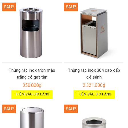
SALE!
SALE!
Thùng rác inox tròn màu
Thùng rác inox 304 cao cấp
trắng có gạt tàn
để sảnh
350.000
₫
2.321.000
₫
THÊM VÀO GIỎ HÀNG
THÊM VÀO GIỎ HÀNG
SALE!
SALE!