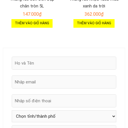
chân tròn 5L
xanh da trời
147.000
₫
362.000
₫
THÊM VÀO GIỎ HÀNG
THÊM VÀO GIỎ HÀNG