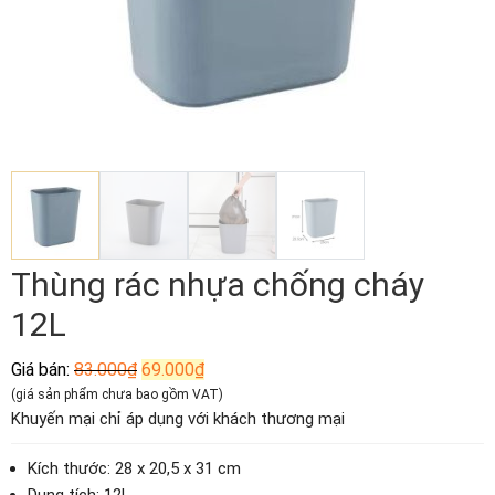
Thùng rác nhựa chống cháy
12L
Giá
Giá
Giá bán:
83.000
₫
69.000
₫
gốc
hiện
(giá sản phẩm chưa bao gồm VAT)
là:
tại
Khuyến mại chỉ áp dụng với khách thương mại
83.000₫.
là:
69.000₫.
Kích thước: 28 x 20,5 x 31 cm