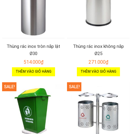
Thùng rác inox tròn nắp lật
Thùng rác inox không nắp
Ø30
Ø25
514.000
₫
271.000
₫
THÊM VÀO GIỎ HÀNG
THÊM VÀO GIỎ HÀNG
SALE!
SALE!