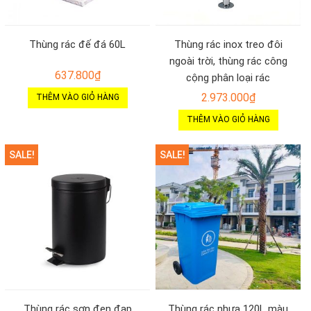
Thùng rác đế đá 60L
Thùng rác inox treo đôi
ngoài trời, thùng rác công
637.800
₫
cộng phân loại rác
2.973.000
₫
THÊM VÀO GIỎ HÀNG
THÊM VÀO GIỎ HÀNG
SALE!
SALE!
Thùng rác sơn đen đạp
Thùng rác nhựa 120L màu