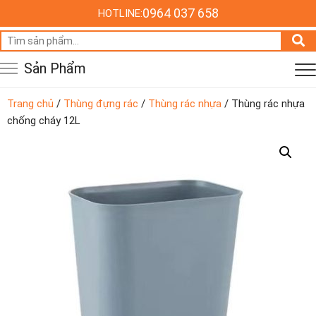
0964 037 658
HOTLINE:
Tìm
kiếm:
Sản Phẩm
Trang chủ
/
Thùng đựng rác
/
Thùng rác nhựa
/ Thùng rác nhựa
chống cháy 12L