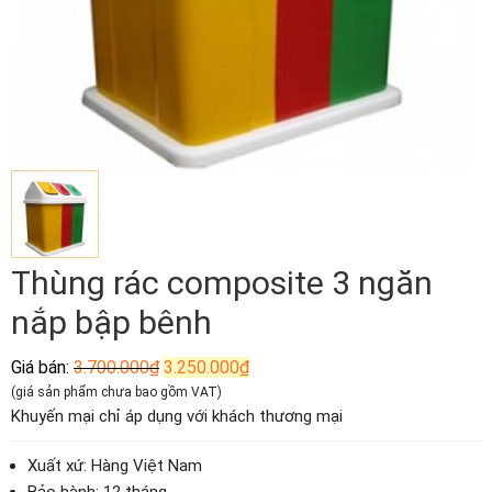
Thùng rác composite 3 ngăn
nắp bập bênh
Giá
Giá
Giá bán:
3.700.000
₫
3.250.000
₫
gốc
hiện
(giá sản phẩm chưa bao gồm VAT)
là:
tại
Khuyến mại chỉ áp dụng với khách thương mại
3.700.000₫.
là:
3.250.000₫.
Xuất xứ: Hàng Việt Nam