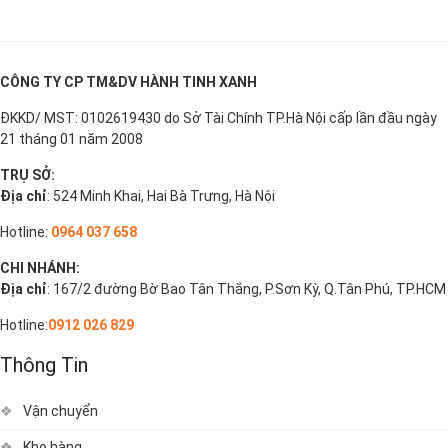
CÔNG TY CP TM&DV HÀNH TINH XANH
ĐKKD/ MST: 0102619430 do Sở Tài Chính TP.Hà Nội cấp lần đầu ngày
21 tháng 01 năm 2008
TRỤ SỞ:
Địa chỉ
: 524 Minh Khai, Hai Bà Trưng, Hà Nội
Hotline:
0964 037 658
CHI NHÁNH:
Địa chỉ
: 167/2 đường Bờ Bao Tân Thắng, P.Sơn Kỳ, Q.Tân Phú, TP.HCM
Hotline:
0912 026 829
Thông Tin
Vận chuyển
Kho hàng