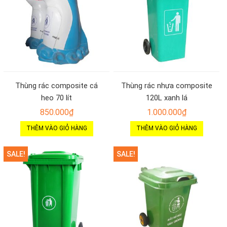
Thùng rác composite cá
Thùng rác nhựa composite
heo 70 lít
120L xanh lá
850.000
₫
1.000.000
₫
THÊM VÀO GIỎ HÀNG
THÊM VÀO GIỎ HÀNG
SALE!
SALE!