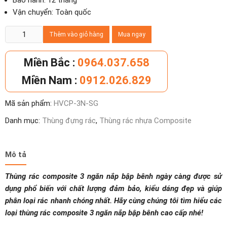
Bảo hành: 12 tháng
Vận chuyển: Toàn quốc
Thùng
Thêm vào giỏ hàng
Mua ngay
rác
composite
Miền Bắc :
0964.037.658
3
Miền Nam :
0912.026.829
ngăn
nắp
Mã sản phẩm:
HVCP-3N-SG
bập
bênh
Danh mục:
Thùng đựng rác
,
Thùng rác nhựa Composite
số
lượng
Mô tả
Thùng rác composite 3 ngăn nắp bập bênh ngày càng được sử
dụng phổ biến với chất lượng đảm bảo, kiểu dáng đẹp và giúp
phân loại rác nhanh chóng nhất. Hãy cùng chúng tôi tìm hiểu các
loại thùng rác composite 3 ngăn nắp bập bênh cao cấp nhé!