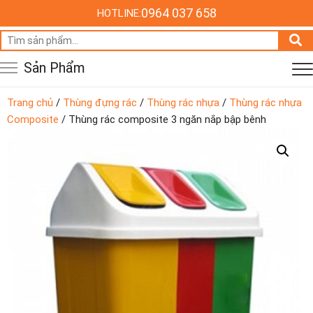
0964 037 658
HOTLINE:
Tìm
kiếm:
Sản Phẩm
Trang chủ
/
Thùng đựng rác
/
Thùng rác nhựa
/
Thùng rác nhựa
Composite
/ Thùng rác composite 3 ngăn nắp bập bênh