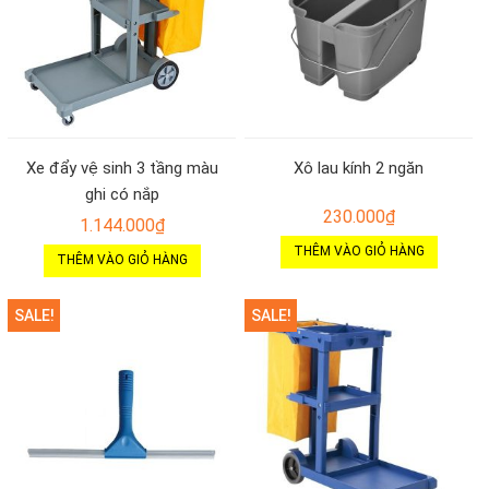
Xe đẩy vệ sinh 3 tầng màu
Xô lau kính 2 ngăn
ghi có nắp
230.000
₫
1.144.000
₫
THÊM VÀO GIỎ HÀNG
THÊM VÀO GIỎ HÀNG
SALE!
SALE!