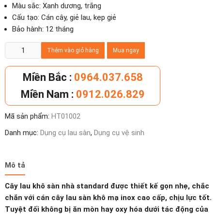
Màu sắc: Xanh dương, trắng
Cấu tạo: Cán cây, giẻ lau, kẹp giẻ
Bảo hành: 12 tháng
Cây
Thêm vào giỏ hàng
Mua ngay
lau
khô
Miền Bắc :
0964.037.658
sàn
Miền Nam :
0912.026.829
nhà
Standard
Mã sản phẩm:
HT01002
số
lượng
Danh mục:
Dụng cụ lau sàn
,
Dụng cụ vệ sinh
Mô tả
Cây lau khô sàn nhà standard được thiết kế gọn nhẹ, chắc
chắn với cán cây lau sàn khô mạ inox cao cấp, chịu lực tốt.
Tuyệt đối không bị ăn mòn hay oxy hóa dưới tác động của