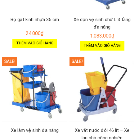
Bộ gạt kính nhựa 35 cm
Xe dọn vệ sinh chữ L 3 tầng
đa năng
24.000
₫
1.083.000
₫
THÊM VÀO GIỎ HÀNG
THÊM VÀO GIỎ HÀNG
SALE!
SALE!
Xe làm vệ sinh đa năng
Xe vắt nước đôi 46 lít – Xe
lau nhà công nghiệp