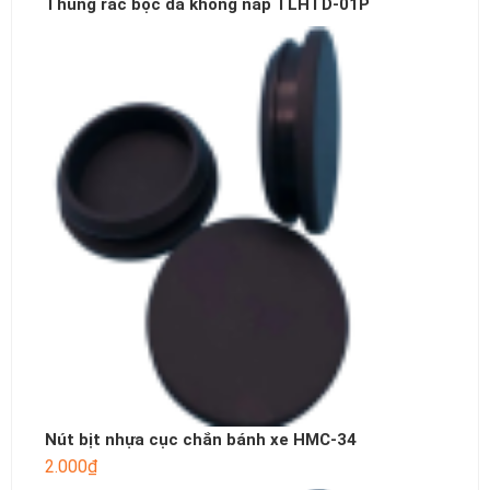
Thùng rác bọc da không nắp TLHTD-01P
Nút bịt nhựa cục chắn bánh xe HMC-34
2.000
₫