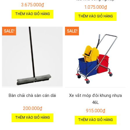
3.675.000
₫
1.075.000
₫
THÊM VÀO GIỎ HÀNG
THÊM VÀO GIỎ HÀNG
SALE!
SALE!
Bàn chải chà sàn cán dài
Xe vắt móp đôi khung nhựa
46L
200.000
₫
915.000
₫
THÊM VÀO GIỎ HÀNG
THÊM VÀO GIỎ HÀNG