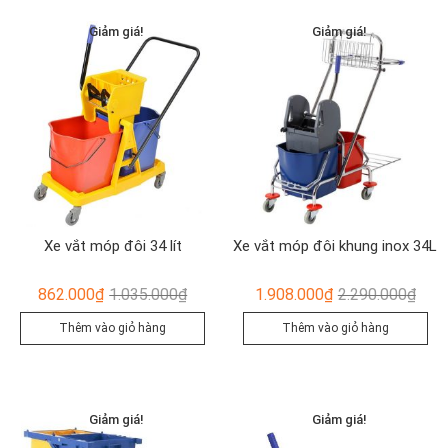
915.0
Giảm giá!
Giảm giá!
Xe vắt móp đôi 34 lít
Xe vắt móp đôi khung inox 34L
Giá
Giá
Giá
Giá
862.000
₫
1.035.000
₫
1.908.000
₫
2.290.000
₫
gốc
hiện
gốc
hiện
Thêm vào giỏ hàng
Thêm vào giỏ hàng
là:
tại
là:
tại
1.035.000₫.
là:
2.29
là:
862.000₫.
1.90
Giảm giá!
Giảm giá!