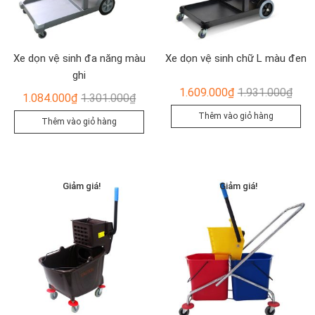
Xe dọn vệ sinh đa năng màu
Xe dọn vệ sinh chữ L màu đen
ghi
Giá
Giá
1.609.000
₫
1.931.000
₫
Giá
Giá
1.084.000
₫
1.301.000
₫
gốc
hiện
gốc
hiện
Thêm vào giỏ hàng
Thêm vào giỏ hàng
là:
tại
là:
tại
1.93
là:
1.301.000₫.
là:
1.60
1.084.000₫.
Giảm giá!
Giảm giá!