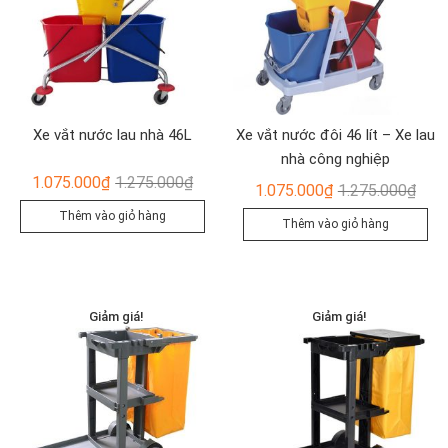
Xe vắt nước lau nhà 46L
Xe vắt nước đôi 46 lít – Xe lau
nhà công nghiệp
Giá
Giá
1.075.000
₫
1.275.000
₫
Giá
Giá
1.075.000
₫
1.275.000
₫
gốc
hiện
gốc
hiện
Thêm vào giỏ hàng
Thêm vào giỏ hàng
là:
tại
là:
tại
1.275.000₫.
là:
1.27
là:
1.075.000₫.
1.07
Giảm giá!
Giảm giá!