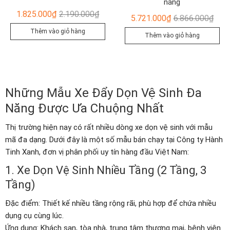
năng
Giá
Giá
1.825.000
₫
2.190.000
₫
Giá
Giá
5.721.000
₫
6.866.000
₫
gốc
hiện
gốc
hiện
Thêm vào giỏ hàng
Thêm vào giỏ hàng
là:
tại
là:
tại
2.190.000₫.
là:
6.86
là:
1.825.000₫.
5.72
Những Mẫu Xe Đẩy Dọn Vệ Sinh Đa
Năng Được Ưa Chuộng Nhất
Thị trường hiện nay có rất nhiều dòng xe dọn vệ sinh với mẫu
mã đa dạng. Dưới đây là một số mẫu bán chạy tại Công ty Hành
Tinh Xanh, đơn vị phân phối uy tín hàng đầu Việt Nam:
1. Xe Dọn Vệ Sinh Nhiều Tầng (2 Tầng, 3
Tầng)
Đặc điểm: Thiết kế nhiều tầng rộng rãi, phù hợp để chứa nhiều
dụng cụ cùng lúc.
Ứng dụng: Khách sạn, tòa nhà, trung tâm thương mại, bệnh viện.