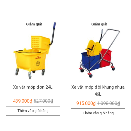
là:
tại
là:
tại
765.000₫.
là:
819.00
là:
637.000₫.
682.00
Giảm giá!
Giảm giá!
Xe vắt móp đơn 24L
Xe vắt móp đôi khung nhựa
46L
Giá
Giá
439.000
₫
527.000
₫
Giá
Giá
915.000
₫
1.098.000
₫
gốc
hiện
gốc
hiện
Thêm vào giỏ hàng
Thêm vào giỏ hàng
là:
tại
là:
tại
527.000₫.
là:
1.098
là:
439.000₫.