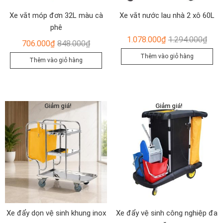
Xe vắt móp đơn 32L màu cà
Xe vắt nước lau nhà 2 xô 60L
phê
Giá
Giá
1.078.000
₫
1.294.000
₫
Giá
Giá
706.000
₫
848.000
₫
gốc
hiện
gốc
hiện
Thêm vào giỏ hàng
Thêm vào giỏ hàng
là:
tại
là:
tại
1.29
là:
848.000₫.
là:
1.07
706.000₫.
Giảm giá!
Giảm giá!
Xe đẩy dọn vệ sinh khung inox
Xe đẩy vệ sinh công nghiệp đa