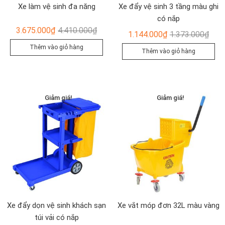
Xe làm vệ sinh đa năng
Xe đẩy vệ sinh 3 tầng màu ghi
có nắp
Giá
Giá
3.675.000
₫
4.410.000
₫
Giá
Giá
1.144.000
₫
1.373.000
₫
gốc
hiện
gốc
hiện
Thêm vào giỏ hàng
Thêm vào giỏ hàng
là:
tại
là:
tại
4.410.000₫.
là:
1.37
là:
3.675.000₫.
1.14
Giảm giá!
Giảm giá!
Xe đẩy dọn vệ sinh khách sạn
Xe vắt móp đơn 32L màu vàng
túi vải có nắp