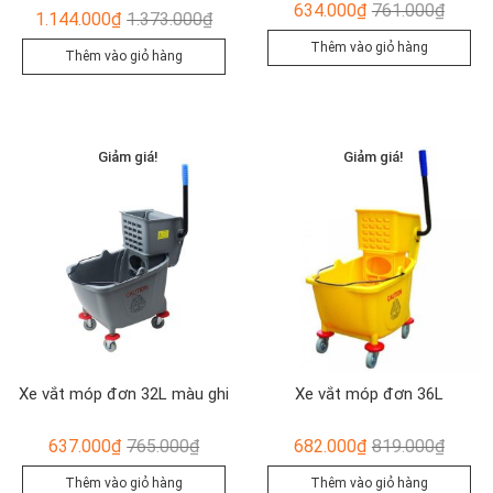
Giá
Giá
634.000
₫
761.000
₫
Giá
Giá
1.144.000
₫
1.373.000
₫
gốc
hiện
gốc
hiện
Thêm vào giỏ hàng
Thêm vào giỏ hàng
là:
tại
là:
tại
761.00
là:
1.373.000₫.
là:
634.00
1.144.000₫.
Giảm giá!
Giảm giá!
Xe vắt móp đơn 32L màu ghi
Xe vắt móp đơn 36L
Giá
Giá
Giá
Giá
637.000
₫
765.000
₫
682.000
₫
819.000
₫
gốc
hiện
gốc
hiện
Thêm vào giỏ hàng
Thêm vào giỏ hàng