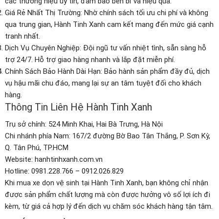
các thương hiệu uy tín, đảm bảo bền bỉ và hiệu quả.
Giá Rẻ Nhất Thị Trường: Nhờ chính sách tối ưu chi phí và không
qua trung gian, Hành Tinh Xanh cam kết mang đến mức giá cạnh
tranh nhất.
Dịch Vụ Chuyên Nghiệp: Đội ngũ tư vấn nhiệt tình, sẵn sàng hỗ
trợ 24/7. Hỗ trợ giao hàng nhanh và lắp đặt miễn phí.
Chính Sách Bảo Hành Dài Hạn: Bảo hành sản phẩm đầy đủ, dịch
vụ hậu mãi chu đáo, mang lại sự an tâm tuyệt đối cho khách
hàng.
Thông Tin Liên Hệ Hành Tinh Xanh
Trụ sở chính: 524 Minh Khai, Hai Bà Trưng, Hà Nội
Chi nhánh phía Nam: 167/2 đường Bờ Bao Tân Thắng, P. Sơn Kỳ,
Q. Tân Phú, TP.HCM
Website: hanhtinhxanh.com.vn
Hotline: 0981.228.766 – 0912.026.829
Khi mua xe dọn vệ sinh tại Hành Tinh Xanh, bạn không chỉ nhận
được sản phẩm chất lượng mà còn được hưởng vô số lợi ích đi
kèm, từ giá cả hợp lý đến dịch vụ chăm sóc khách hàng tận tâm.