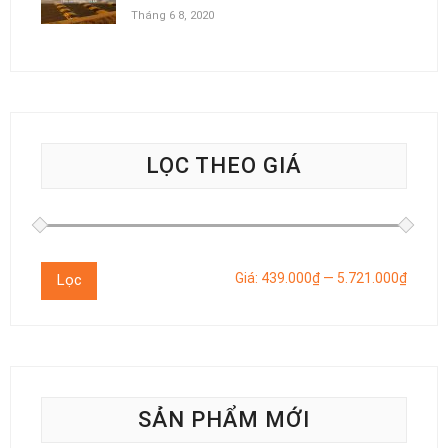
Tháng 6 8, 2020
LỌC THEO GIÁ
Giá
Giá
Giá:
439.000₫
—
5.721.000₫
Lọc
thấp
cao
nhất
nhất
SẢN PHẨM MỚI