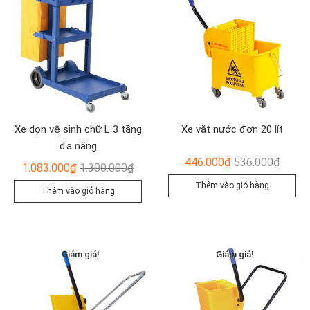
Xe dọn vệ sinh chữ L 3 tầng
Xe vắt nước đơn 20 lít
đa năng
Giá
Giá
446.000
₫
536.000
₫
Giá
Giá
1.083.000
₫
1.300.000
₫
gốc
hiện
gốc
hiện
Thêm vào giỏ hàng
Thêm vào giỏ hàng
là:
tại
là:
tại
536.00
là:
1.300.000₫.
là:
446.00
1.083.000₫.
Giảm giá!
Giảm giá!