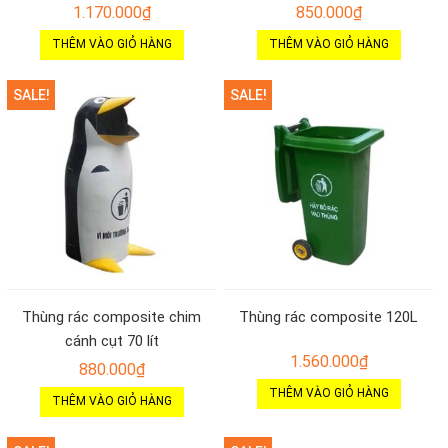
1.170.000
₫
850.000
₫
THÊM VÀO GIỎ HÀNG
THÊM VÀO GIỎ HÀNG
SALE!
SALE!
Thùng rác composite chim
Thùng rác composite 120L
cánh cụt 70 lít
1.560.000
₫
880.000
₫
THÊM VÀO GIỎ HÀNG
THÊM VÀO GIỎ HÀNG