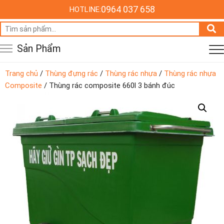
0964 037 658
HOTLINE:
Tìm
kiếm:
Sản Phẩm
Trang chủ
/
Thùng đựng rác
/
Thùng rác nhựa
/
Thùng rác nhựa
Composite
/ Thùng rác composite 660l 3 bánh đúc