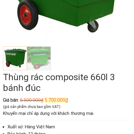
Thùng rác composite 660l 3
bánh đúc
Giá
Giá
Giá bán:
6.500.000
₫
5.700.000
₫
gốc
hiện
(giá sản phẩm chưa bao gồm VAT)
là:
tại
Khuyến mại chỉ áp dụng với khách thương mại
6.500.000₫.
là:
5.700.000₫.
Xuất xứ: Hàng Việt Nam