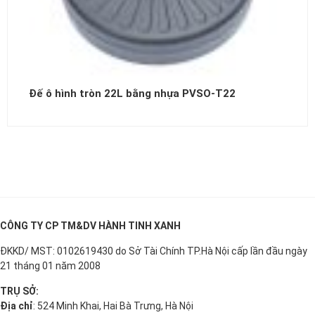
Đế ô hình tròn 22L bằng nhựa PVSO-T22
CÔNG TY CP TM&DV HÀNH TINH XANH
ĐKKD/ MST: 0102619430 do Sở Tài Chính TP.Hà Nội cấp lần đầu ngày
21 tháng 01 năm 2008
TRỤ SỞ:
Địa chỉ
: 524 Minh Khai, Hai Bà Trưng, Hà Nội