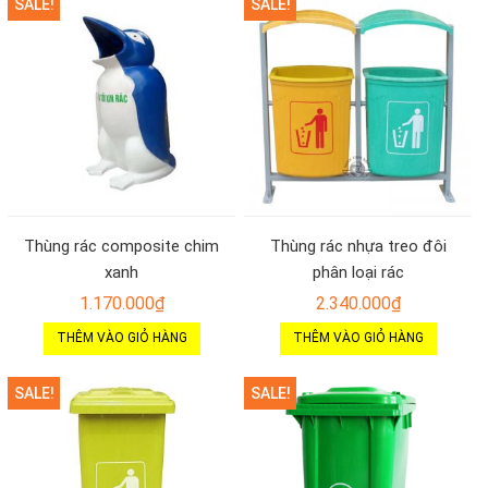
SALE!
SALE!
Thùng rác composite chim
Thùng rác nhựa treo đôi
xanh
phân loại rác
1.170.000
₫
2.340.000
₫
THÊM VÀO GIỎ HÀNG
THÊM VÀO GIỎ HÀNG
SALE!
SALE!