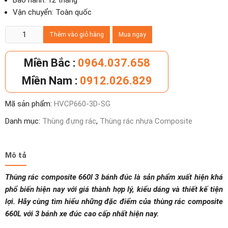
Bảo hành: 12 tháng
Vận chuyển: Toàn quốc
Thùng
Thêm vào giỏ hàng
Mua ngay
rác
composite
Miền Bắc :
0964.037.658
660l
Miền Nam :
0912.026.829
3
bánh
Mã sản phẩm:
HVCP660-3D-SG
đúc
số
Danh mục:
Thùng đựng rác
,
Thùng rác nhựa Composite
lượng
Mô tả
Thùng rác composite 660l 3 bánh đúc là sản phẩm xuất hiện khá
phổ biến hiện nay với giá thành hợp lý, kiểu dáng và thiết kế tiện
lợi. Hãy cùng tìm hiểu những đặc điểm của thùng rác composite
660L với 3 bánh xe đúc cao cấp nhất hiện nay.