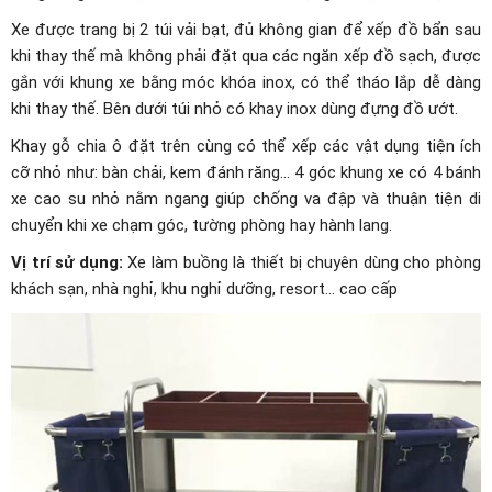
Xe được trang bị 2 túi vải bạt, đủ không gian để xếp đồ bẩn sau
khi thay thế mà không phải đặt qua các ngăn xếp đồ sạch, được
gắn với khung xe bằng móc khóa inox, có thể tháo lắp dễ dàng
khi thay thế. Bên dưới túi nhỏ có khay inox dùng đựng đồ ướt.
Khay gỗ chia ô đặt trên cùng có thể xếp các vật dụng tiện ích
cỡ nhỏ như: bàn chải, kem đánh răng… 4 góc khung xe có 4 bánh
xe cao su nhỏ nằm ngang giúp chống va đập và thuận tiện di
chuyển khi xe chạm góc, tường phòng hay hành lang.
Vị trí sử dụng:
Xe làm buồng là thiết bị chuyên dùng cho phòng
khách sạn, nhà nghỉ, khu nghỉ dưỡng, resort… cao cấp