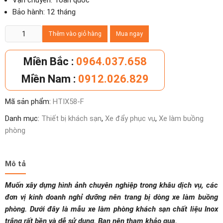
Vận chuyển: Toàn quốc
Bảo hành: 12 tháng
Xe
Thêm vào giỏ hàng
Mua ngay
làm
phòng
Miền Bắc :
0964.037.658
khách
Miền Nam :
0912.026.829
sạn
Inox,
Mã sản phẩm:
HTIX58-F
xe
dọn
Danh mục:
Thiết bị khách sạn
,
Xe đẩy phục vụ
,
Xe làm buồng
buồng
phòng
cao
cấp
số
Mô tả
lượng
Muốn xây dựng hình ảnh chuyên nghiệp trong khâu dịch vụ, các
đơn vị kinh doanh nghỉ dưỡng nên trang bị dòng xe làm buồng
phòng. Dưới đây là mẫu xe làm phòng khách sạn chất liệu Inox
trắng rất bền và dễ sử dụng. Bạn nên tham khảo qua.