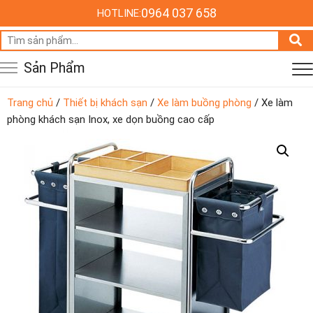
0964 037 658
HOTLINE:
Tìm
kiếm:
Sản Phẩm
Trang chủ
/
Thiết bị khách sạn
/
Xe làm buồng phòng
/ Xe làm
phòng khách sạn Inox, xe dọn buồng cao cấp