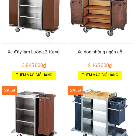
Xe đẩy làm buồng 2 túi vải
Xe dọn phòng ngăn gỗ
3.845.000
₫
2.165.000
₫
THÊM VÀO GIỎ HÀNG
THÊM VÀO GIỎ HÀNG
SALE!
SALE!