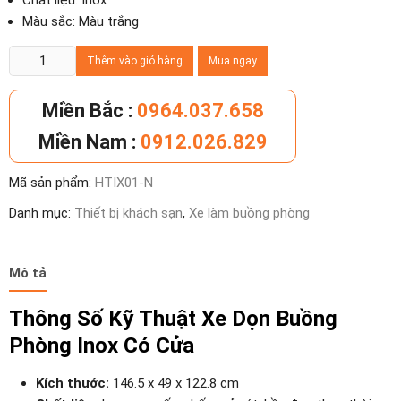
Chất liệu: Inox
Màu sắc: Màu trắng
Xe
Thêm vào giỏ hàng
Mua ngay
dọn
buồng
Miền Bắc :
0964.037.658
phòng
Miền Nam :
0912.026.829
inox
có
Mã sản phẩm:
HTIX01-N
cửa
số
Danh mục:
Thiết bị khách sạn
,
Xe làm buồng phòng
lượng
Mô tả
Thông Số Kỹ Thuật Xe Dọn Buồng
Phòng Inox Có Cửa
Kích thước:
146.5 x 49 x 122.8 cm