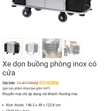
Xe dọn buồng phòng inox có
cửa
Giá
Giá
Giá bán:
11.417.000
₫
9.514.000
₫
gốc
hiện
(giá sản phẩm chưa bao gồm VAT)
là:
tại
Khuyến mại chỉ áp dụng với khách thương mại
11.417.000₫.
là:
9.514.000₫.
Kích thước: 146.5 x 49 x 122.8 cm