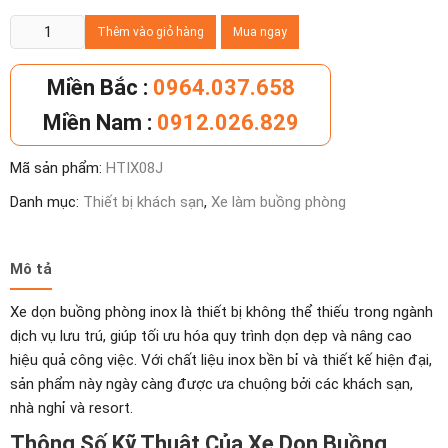
Xe
Thêm vào giỏ hàng
Mua ngay
dọn
buồng
Miền Bắc :
0964.037.658
phòng
Miền Nam :
0912.026.829
inox
số
Mã sản phẩm:
HTIX08J
lượng
Danh mục:
Thiết bị khách sạn
,
Xe làm buồng phòng
Mô tả
Xe dọn buồng phòng inox là thiết bị không thể thiếu trong ngành
dịch vụ lưu trú, giúp tối ưu hóa quy trình dọn dẹp và nâng cao
hiệu quả công việc. Với chất liệu inox bền bỉ và thiết kế hiện đại,
sản phẩm này ngày càng được ưa chuộng bởi các khách sạn,
nhà nghỉ và resort.
Thông Số Kỹ Thuật Của Xe Dọn Buồng