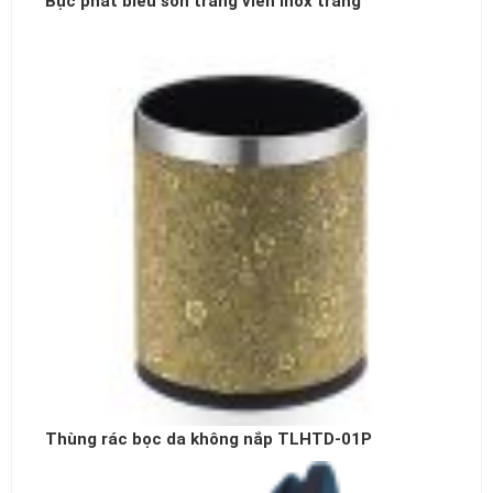
Bục phát biểu sơn trắng viền inox trắng
Thùng rác bọc da không nắp TLHTD-01P