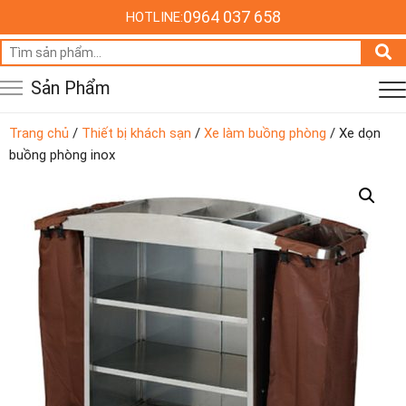
0964 037 658
HOTLINE:
Tìm
kiếm:
Sản Phẩm
Trang chủ
/
Thiết bị khách sạn
/
Xe làm buồng phòng
/ Xe dọn
buồng phòng inox