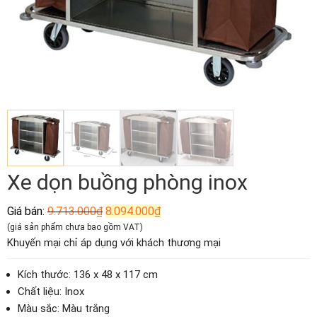
Xe dọn buồng phòng inox
Giá
Giá
Giá bán:
9.713.000
₫
8.094.000
₫
gốc
hiện
(giá sản phẩm chưa bao gồm VAT)
là:
tại
Khuyến mại chỉ áp dụng với khách thương mại
9.713.000₫.
là:
8.094.000₫.
Kích thước: 136 x 48 x 117 cm
Chất liệu: Inox
Màu sắc: Màu trắng