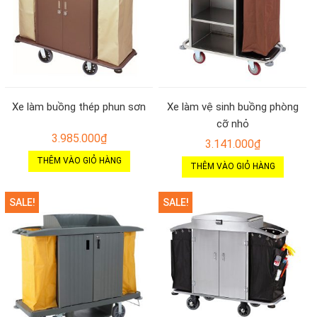
Xe làm buồng thép phun sơn
Xe làm vệ sinh buồng phòng
cỡ nhỏ
3.985.000
₫
3.141.000
₫
THÊM VÀO GIỎ HÀNG
THÊM VÀO GIỎ HÀNG
SALE!
SALE!