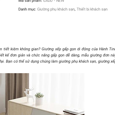
Mã sản phẩm:
GXDD - NEW
số
lượng
Danh mục:
Giường phụ khách sạn
,
Thiết bị khách sạn
ẫn tiết kiệm không gian? Giường xếp gấp gọn di động của Hành Tin
hiết kế đơn giản và chức năng gấp gọn dễ dàng, mẫu giường đơn nà
 đại. Bạn có thể sử dụng chúng làm giường phụ khách sạn, giường xế