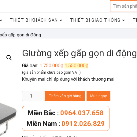
THIẾT BỊ KHÁCH SẠN
THIẾT BỊ GIAO THÔNG
T
xếp gấp gọn di động
Giường xếp gấp gọn di động
Giá
Giá
Giá bán:
1.750.000
₫
1.550.000
₫
gốc
hiện
(giá sản phẩm chưa bao gồm VAT)
là:
tại
Khuyến mại chỉ áp dụng với khách thương mại
1.750.000₫.
là:
1.550.000₫.
Giường
Thêm vào giỏ hàng
Mua ngay
xếp
gấp
Miền Bắc :
0964.037.658
gọn
Miền Nam :
0912.026.829
di
động