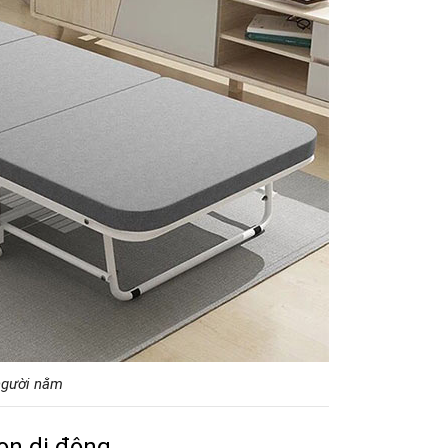
người nằm
ọn di động