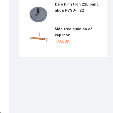
Đế ô hình tròn 22L bằng
nhựa PVSO-T22
Móc treo quần áo có
kẹp inox
14.000
₫