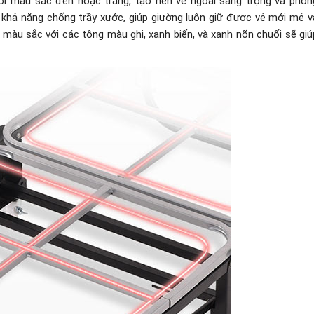
ới màu sắc đen hoặc trắng, tạo nên vẻ ngoài sang trọng và phon
à khả năng chống trầy xước, giúp giường luôn giữ được vẻ mới mẻ v
màu sắc với các tông màu ghi, xanh biển, và xanh nõn chuối sẽ giú