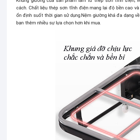
Khung giường của sản phẩm làm từ thép sơn tĩnh điện, v
cách. Chất liệu thép sơn tĩnh điện mang lại độ bền cao v
ổn định suốt thời gian sử dụng.Nệm giường khá đa dạng về 
bạn thêm nhiều sự lựa chọn hơn khi mua.