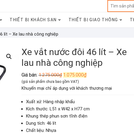
THIẾT BỊ KHÁCH SẠN
THIẾT BỊ GIAO THÔNG
T
6 lít – Xe lau nhà công nghiệp
Xe vắt nước đôi 46 lít – Xe
lau nhà công nghiệp
Giá
Giá
Giá bán:
1.275.000
₫
1.075.000
₫
gốc
hiện
(giá sản phẩm chưa bao gồm VAT)
là:
tại
Khuyến mại chỉ áp dụng với khách thương mại
1.275.000₫.
là:
1.075.000₫.
Xuất xứ: Hàng nhập khẩu
Kích thước: L51 x W42 x H77 cm
Khung thép phun sơn tĩnh điện
Dung tích: 46 lít
Chất liệu: Nhựa