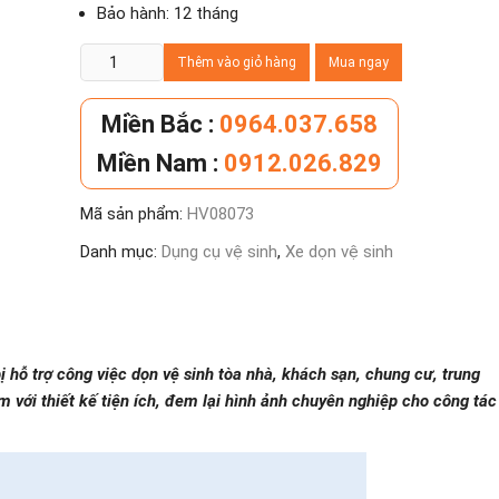
Bảo hành: 12 tháng
Xe
Thêm vào giỏ hàng
Mua ngay
vắt
nước
Miền Bắc :
0964.037.658
đôi
Miền Nam :
0912.026.829
46
lít
Mã sản phẩm:
HV08073
-
Xe
Danh mục:
Dụng cụ vệ sinh
,
Xe dọn vệ sinh
lau
nhà
công
nghiệp
ị hỗ trợ công việc dọn vệ sinh tòa nhà, khách sạn, chung cư, trung
số
với thiết kế tiện ích, đem lại hình ảnh chuyên nghiệp cho công tác
lượng