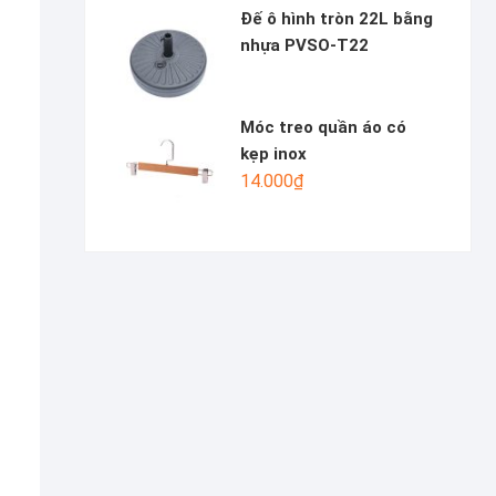
Đế ô hình tròn 22L bằng
nhựa PVSO-T22
Móc treo quần áo có
kẹp inox
14.000
₫