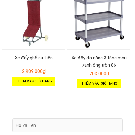
Xe đẩy ghế sự kiện
Xe đẩy đa năng 3 tầng màu
xanh ống tròn 86
2.989.000
₫
703.000
₫
THÊM VÀO GIỎ HÀNG
THÊM VÀO GIỎ HÀNG