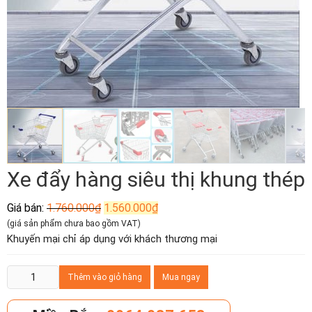
Xe đẩy hàng siêu thị khung thép
Giá
Giá
Giá bán:
1.760.000
₫
1.560.000
₫
gốc
hiện
(giá sản phẩm chưa bao gồm VAT)
là:
tại
Khuyến mại chỉ áp dụng với khách thương mại
1.760.000₫.
là:
1.560.000₫.
Xe
Thêm vào giỏ hàng
Mua ngay
đẩy
hàng