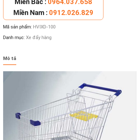
Miền Bắc :
0964.037.658
siêu
Miền Nam :
0912.026.829
thị
khung
Mã sản phẩm:
HVIXD-100
thép
số
Danh mục:
Xe đẩy hàng
lượng
Mô tả