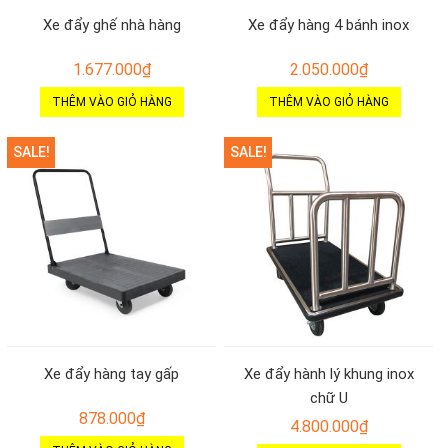
Xe đẩy ghế nhà hàng
Xe đẩy hàng 4 bánh inox
1.677.000
₫
2.050.000
₫
THÊM VÀO GIỎ HÀNG
THÊM VÀO GIỎ HÀNG
SALE!
SALE!
Xe đẩy hàng tay gấp
Xe đẩy hành lý khung inox
chữ U
878.000
₫
4.800.000
₫