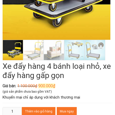
Xe đẩy hàng 4 bánh loại nhỏ, xe
đẩy hàng gấp gọn
Giá
Giá
Giá bán:
1.100.000
₫
900.000
₫
gốc
hiện
(giá sản phẩm chưa bao gồm VAT)
là:
tại
Khuyến mại chỉ áp dụng với khách thương mại
1.100.000₫.
là:
900.000₫.
Xe
Thêm vào giỏ hàng
Mua ngay