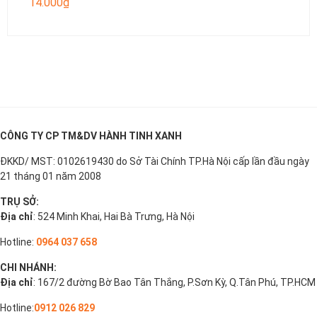
14.000
₫
CÔNG TY CP TM&DV HÀNH TINH XANH
ĐKKD/ MST: 0102619430 do Sở Tài Chính TP.Hà Nội cấp lần đầu ngày
21 tháng 01 năm 2008
TRỤ SỞ:
Địa chỉ
: 524 Minh Khai, Hai Bà Trưng, Hà Nội
Hotline:
0964 037 658
CHI NHÁNH:
Địa chỉ
: 167/2 đường Bờ Bao Tân Thắng, P.Sơn Kỳ, Q.Tân Phú, TP.HCM
Hotline:
0912 026 829