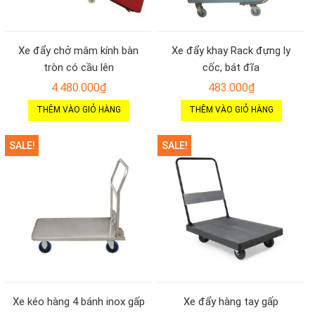
Xe đẩy chở mâm kính bàn
Xe đẩy khay Rack đựng ly
tròn có cầu lên
cốc, bát đĩa
4.480.000
₫
483.000
₫
THÊM VÀO GIỎ HÀNG
THÊM VÀO GIỎ HÀNG
SALE!
SALE!
Xe kéo hàng 4 bánh inox gấp
Xe đẩy hàng tay gấp