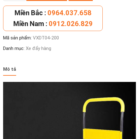
đẩy
hàng
Miền Bắc :
0964.037.658
4
Miền Nam :
0912.026.829
bánh
loại
Mã sản phẩm:
VXDT04-200
nhỏ,
xe
Danh mục:
Xe đẩy hàng
đẩy
hàng
gấp
Mô tả
gọn
số
lượng