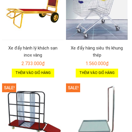
Xe đẩy hành lý khách sạn
Xe đẩy hàng siêu thị khung
inox vàng
thép
2.733.000
₫
1.560.000
₫
THÊM VÀO GIỎ HÀNG
THÊM VÀO GIỎ HÀNG
SALE!
SALE!