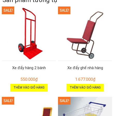
SALE!
SALE!
Xe đẩy hàng 2 bánh
Xe đẩy ghế nhà hàng
550.000
₫
1.677.000
₫
THÊM VÀO GIỎ HÀNG
THÊM VÀO GIỎ HÀNG
SALE!
SALE!