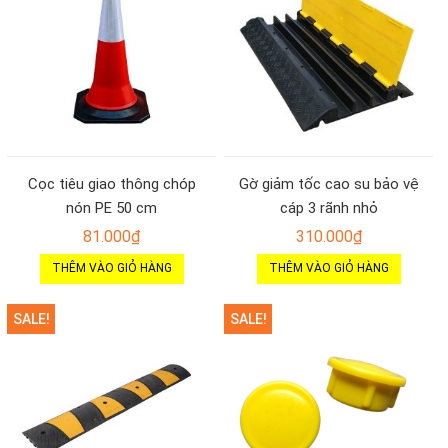
Cọc tiêu giao thông chóp
Gờ giảm tốc cao su bảo vệ
nón PE 50 cm
cáp 3 rãnh nhỏ
81.000
₫
310.000
₫
THÊM VÀO GIỎ HÀNG
THÊM VÀO GIỎ HÀNG
SALE!
SALE!