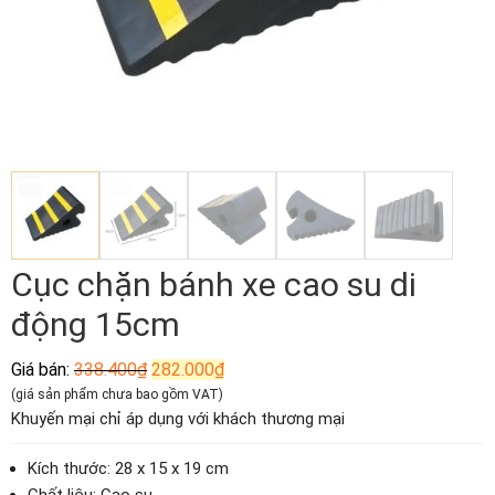
Cục chặn bánh xe cao su di
động 15cm
Giá
Giá
Giá bán:
338.400
₫
282.000
₫
gốc
hiện
(giá sản phẩm chưa bao gồm VAT)
là:
tại
Khuyến mại chỉ áp dụng với khách thương mại
338.400₫.
là:
282.000₫.
Kích thước: 28 x 15 x 19 cm