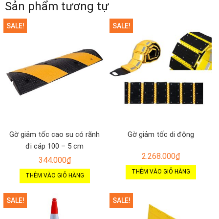
Sản phẩm tương tự
SALE!
SALE!
Gờ giảm tốc cao su có rãnh
Gờ giảm tốc di động
đi cáp 100 – 5 cm
2.268.000
₫
344.000
₫
THÊM VÀO GIỎ HÀNG
THÊM VÀO GIỎ HÀNG
SALE!
SALE!