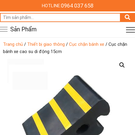
0964 037 658
HOTLINE:
Tìm
kiếm:
Sản Phẩm
Trang chủ
/
Thiết bị giao thông
/
Cục chặn bánh xe
/ Cục chặn
bánh xe cao su di động 15cm