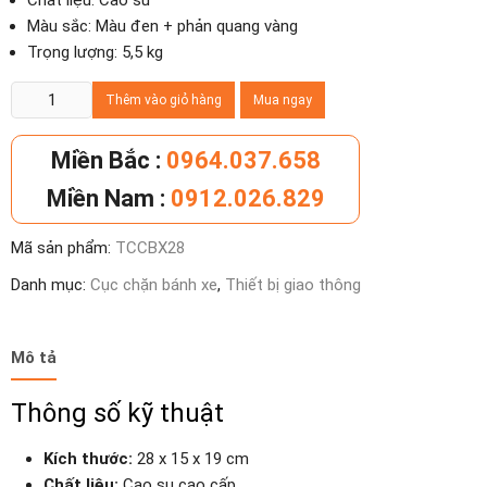
Chất liệu: Cao su
Màu sắc: Màu đen + phản quang vàng
Trọng lượng: 5,5 kg
Cục
Thêm vào giỏ hàng
Mua ngay
chặn
bánh
Miền Bắc :
0964.037.658
xe
Miền Nam :
0912.026.829
cao
su
Mã sản phẩm:
TCCBX28
di
động
Danh mục:
Cục chặn bánh xe
,
Thiết bị giao thông
15cm
số
lượng
Mô tả
Thông số kỹ thuật
Kích thước:
28 x 15 x 19 cm
Chất liệu:
Cao su cao cấp