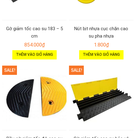
Gờ giảm tốc cao su 183 – 5
Nút bịt nhựa cục chặn cao
cm
su pha nhựa
854.000
₫
1.800
₫
THÊM VÀO GIỎ HÀNG
THÊM VÀO GIỎ HÀNG
SALE!
SALE!