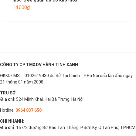
Móc treo quần áo có kẹp inox
14.000
₫
CÔNG TY CP TM&DV HÀNH TINH XANH
ĐKKD/ MST: 0102619430 do Sở Tài Chính TP.Hà Nội cấp lần đầu ngày
21 tháng 01 năm 2008
TRỤ SỞ:
Địa chỉ
: 524 Minh Khai, Hai Bà Trưng, Hà Nội
Hotline:
0964 037 658
CHI NHÁNH:
Địa chỉ
: 167/2 đường Bờ Bao Tân Thắng, P.Sơn Kỳ, Q.Tân Phú, TP.HCM