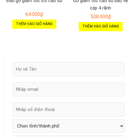
Đầu gờ giảm tốc độ cao su
Gờ giảm tốc cao su bảo vệ
cáp 4 rãnh
64.000
₫
508.000
₫
THÊM VÀO GIỎ HÀNG
THÊM VÀO GIỎ HÀNG