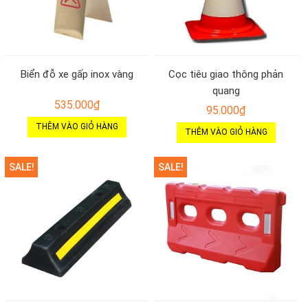
Biển đỗ xe gấp inox vàng
Cọc tiêu giao thông phản
quang
535.000
₫
95.000
₫
THÊM VÀO GIỎ HÀNG
THÊM VÀO GIỎ HÀNG
SALE!
SALE!