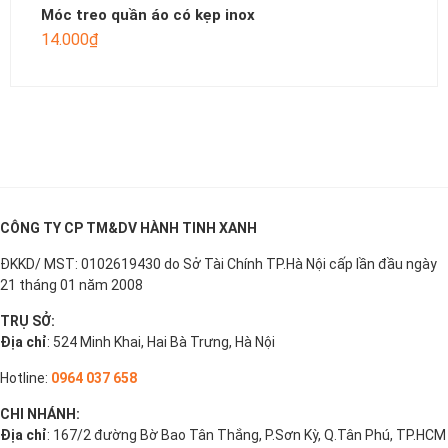
Móc treo quần áo có kẹp inox
14.000
₫
CÔNG TY CP TM&DV HÀNH TINH XANH
ĐKKD/ MST: 0102619430 do Sở Tài Chính TP.Hà Nội cấp lần đầu ngày
21 tháng 01 năm 2008
TRỤ SỞ:
Địa chỉ
: 524 Minh Khai, Hai Bà Trưng, Hà Nội
Hotline:
0964 037 658
CHI NHÁNH:
Địa chỉ
: 167/2 đường Bờ Bao Tân Thắng, P.Sơn Kỳ, Q.Tân Phú, TP.HCM