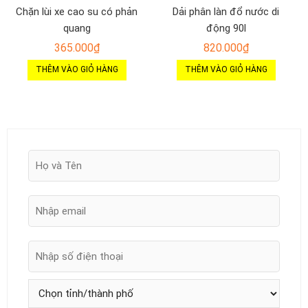
Chặn lùi xe cao su có phản
Dải phân làn đổ nước di
quang
động 90l
365.000
₫
820.000
₫
THÊM VÀO GIỎ HÀNG
THÊM VÀO GIỎ HÀNG