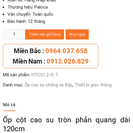
Xuất xứ: Hàng nhập khẩu
Thương hiệu: Paloca
Vận chuyển: Toàn quốc
Bảo hành: 12 tháng
Ốp
Thêm vào giỏ hàng
Mua ngay
cột
cao
Miền Bắc :
0964.037.658
su
Miền Nam :
0912.026.829
tròn
dài
Mã sản phẩm:
HTCS1.2-O-T
120cm
Sale
Danh mục:
Ốp cao su chống va đập
,
Thiết bị giao thông
tháng
12
số
Mô tả
lượng
Ốp cột cao su tròn phản quang dài
120cm