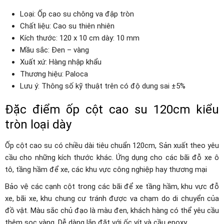
Loại: Ốp cao su chông va đập tròn
Chất liệu: Cao su thiên nhiên
Kích thước: 120 x 10 cm dày: 10 mm
Mầu sắc: Đen – vàng
Xuất xứ: Hàng nhập khẩu
Thương hiệu: Paloca
Lưu ý: Thông số kỹ thuật trên có độ dung sai ±5%
Đặc điểm ốp cột cao su 120cm kiểu
tròn loại dày
Ốp cột cao su có chiều dài tiêu chuẩn 120cm, Sản xuất theo yêu
cầu cho những kích thước khác. Ứng dụng cho các bãi đỗ xe ô
tô, tầng hầm để xe, các khu vực công nghiệp hay thương mại
Bảo vệ các cạnh cột trong các bãi để xe tầng hầm, khu vực đỗ
xe, bãi xe, khu chung cư tránh được va chạm do di chuyển của
đồ vật. Màu sắc chủ đạo là màu đen, khách hàng có thể yêu cầu
thêm sọc vàng. Dễ dàng lắp đặt với ốc vít và cầu epoxy