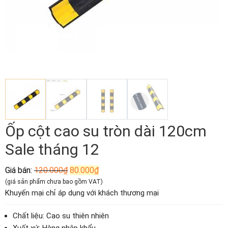
Ốp cột cao su tròn dài 120cm
Sale tháng 12
Giá
Giá
Giá bán:
120.000
₫
80.000
₫
gốc
hiện
(giá sản phẩm chưa bao gồm VAT)
là:
tại
Khuyến mại chỉ áp dụng với khách thương mại
120.000₫.
là:
80.000₫.
Chất liệu: Cao su thiên nhiên