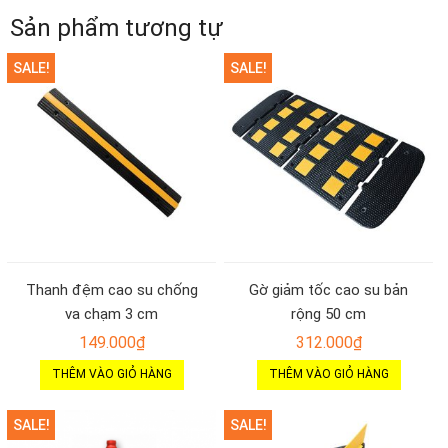
Sản phẩm tương tự
SALE!
SALE!
Thanh đệm cao su chống
Gờ giảm tốc cao su bản
va chạm 3 cm
rộng 50 cm
149.000
₫
312.000
₫
THÊM VÀO GIỎ HÀNG
THÊM VÀO GIỎ HÀNG
SALE!
SALE!