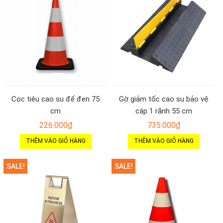
Cọc tiêu cao su đế đen 75
Gờ giảm tốc cao su bảo vệ
cm
cáp 1 rãnh 55 cm
226.000
₫
735.000
₫
THÊM VÀO GIỎ HÀNG
THÊM VÀO GIỎ HÀNG
SALE!
SALE!