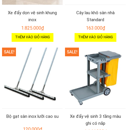
Xe đẩy dọn vệ sinh khung
Cây lau khô sàn nhà
inox
Standard
1.825.000
₫
163.000
₫
THÊM VÀO GIỎ HÀNG
THÊM VÀO GIỎ HÀNG
SALE!
SALE!
Bộ gạt sàn inox lưỡi cao su
Xe đẩy vệ sinh 3 tầng màu
ghi có nắp
120.000
₫