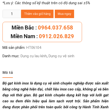
*Lưu ý: Các thông số kỹ thuật trên có độ dung sai ±5%
Bộ
Thêm vào giỏ hàng
Mua ngay
gạt
kính
Miền Bắc :
0964.037.658
inox
Miền Nam :
0912.026.829
số
lượng
Mã sản phẩm:
HT06104
Danh mục:
Dụng cụ lau kính
,
Dụng cụ vệ sinh
Mô tả
Bộ gạt kính inox là dụng cụ vệ sinh chuyên nghiệp được sản xuất
bằng công nghệ hiện đại, chất liệu inox cao cấp, không gỉ và bền
đẹp với thời gian. Bộ gạt kính chuyên dụng kết hợp với lưỡi gạt
cao su đem đến hiệu quả làm sạch vượt trội. Sản phẩm hiện
đang được phân phối trên toàn quốc bởi công ty Hành Tinh Xanh