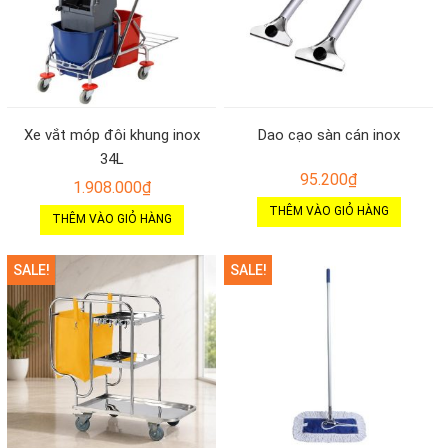
Xe vắt móp đôi khung inox
Dao cạo sàn cán inox
34L
95.200
₫
1.908.000
₫
THÊM VÀO GIỎ HÀNG
THÊM VÀO GIỎ HÀNG
SALE!
SALE!