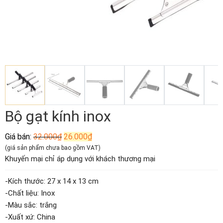
Bộ gạt kính inox
Giá
Giá
Giá bán:
32.000
₫
26.000
₫
gốc
hiện
(giá sản phẩm chưa bao gồm VAT)
là:
tại
Khuyến mại chỉ áp dụng với khách thương mại
32.000₫.
là:
26.000₫.
-Kích thước: 27 x 14 x 13 cm
-Chất liệu: Inox
-Màu sắc: trắng
-Xuất xứ: China