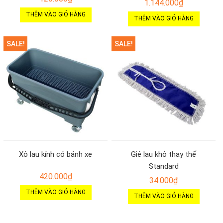
1.144.000
₫
THÊM VÀO GIỎ HÀNG
THÊM VÀO GIỎ HÀNG
SALE!
SALE!
Xô lau kính có bánh xe
Giẻ lau khô thay thế
Standard
420.000
₫
34.000
₫
THÊM VÀO GIỎ HÀNG
THÊM VÀO GIỎ HÀNG