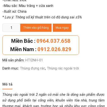
-Chất liệu: Inox
-Màu sắc: Màu trắng + cửa xanh
-Xuất xứ: China
* Lưu ý: Thông số kỹ thuật trên có độ dung sai ±5%
Thùng
Thêm vào giỏ hàng
Mua ngay
rác
ngoài
Miền Bắc :
0964.037.658
trời
Miền Nam :
0912.026.829
2
ngăn
Mã sản phẩm:
HTI2NH-01
có
mái
Danh mục:
Thùng đựng rác
,
Thùng rác ngoài trời
che
số
lượng
Mô tả
Thùng rác ngoài trời 2 ngăn có mái che là dòng sản phẩm được
sử dụng phổ biến tại công viên, khuôn viên tòa nhà, trung tâm
thương mại, khách sạn, trường học và nhiều khu vực công cộng