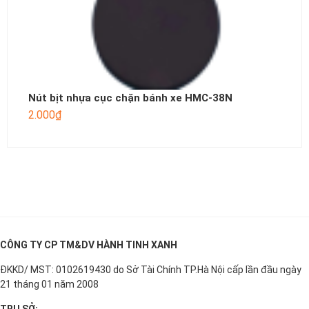
Nút bịt nhựa cục chặn bánh xe HMC-38N
2.000
₫
CÔNG TY CP TM&DV HÀNH TINH XANH
ĐKKD/ MST: 0102619430 do Sở Tài Chính TP.Hà Nội cấp lần đầu ngày
21 tháng 01 năm 2008
TRỤ SỞ: