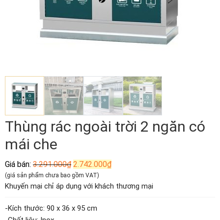
Thùng rác ngoài trời 2 ngăn có
mái che
Giá
Giá
Giá bán:
3.291.000
₫
2.742.000
₫
gốc
hiện
(giá sản phẩm chưa bao gồm VAT)
là:
tại
Khuyến mại chỉ áp dụng với khách thương mại
3.291.000₫.
là:
2.742.000₫.
-Kích thước: 90 x 36 x 95 cm