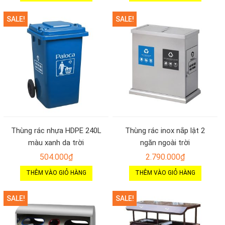
SALE!
SALE!
Thùng rác nhựa HDPE 240L
Thùng rác inox nắp lật 2
màu xanh da trời
ngăn ngoài trời
504.000
₫
2.790.000
₫
THÊM VÀO GIỎ HÀNG
THÊM VÀO GIỎ HÀNG
SALE!
SALE!