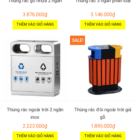
Thùng rác gỗ nhựa 2 ngăn
Thùng rác 3 ngăn phân loại
3.876.000
₫
3.146.000
₫
THÊM VÀO GIỎ HÀNG
THÊM VÀO GIỎ HÀNG
SALE!
Thùng rác ngoài trời 2 ngăn
Thùng rác đôi ngoài trời giả
inox
gỗ
2.223.000
₫
1.895.000
₫
THÊM VÀO GIỎ HÀNG
THÊM VÀO GIỎ HÀNG