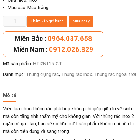
Chất liệu: Inox
Màu sắc: Màu trắng
Thùng
Thêm vào giỏ hàng
Mua ngay
rác
inox
Miền Bắc :
0964.037.658
2
Miền Nam :
0912.026.829
ngăn
có
Mã sản phẩm:
HTI2N115-GT
gạt
tàn
Danh mục:
Thùng đựng rác
,
Thùng rác inox
,
Thùng rác ngoài trời
số
lượng
Mô tả
Việc lựa chọn thùng rác phù hợp không chỉ giúp giữ gìn vệ sinh
mà còn tăng tính thẩm mỹ cho không gian. Với thùng rác inox 2
ngăn có gạt tàn, bạn sẽ sở hữu một sản phẩm không chỉ bền bỉ
mà còn tiện dụng và sang trọng.