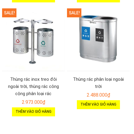
SALE!
SALE!
Thùng rác inox treo đôi
Thùng rác phân loại ngoài
ngoài trời, thùng rác công
trời
cộng phân loại rác
2.488.000
₫
2.973.000
₫
THÊM VÀO GIỎ HÀNG
THÊM VÀO GIỎ HÀNG