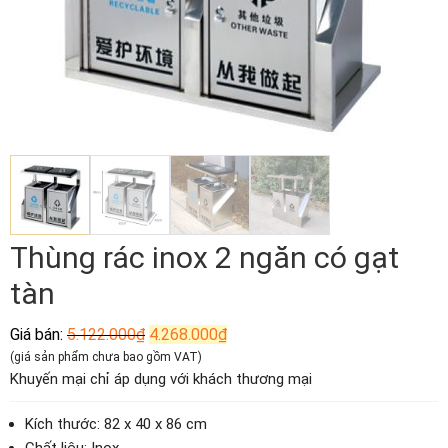
Thùng rác inox 2 ngăn có gạt
tàn
Giá
Giá
Giá bán:
5.122.000
₫
4.268.000
₫
gốc
hiện
(giá sản phẩm chưa bao gồm VAT)
là:
tại
Khuyến mại chỉ áp dụng với khách thương mại
5.122.000₫.
là:
4.268.000₫.
Kích thước: 82 x 40 x 86 cm