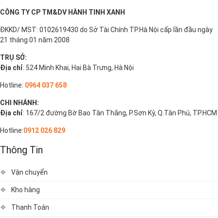
CÔNG TY CP TM&DV HÀNH TINH XANH
ĐKKD/ MST: 0102619430 do Sở Tài Chính TP.Hà Nội cấp lần đầu ngày
21 tháng 01 năm 2008
TRỤ SỞ:
Địa chỉ
: 524 Minh Khai, Hai Bà Trưng, Hà Nội
Hotline:
0964 037 658
CHI NHÁNH:
Địa chỉ
: 167/2 đường Bờ Bao Tân Thắng, P.Sơn Kỳ, Q.Tân Phú, TP.HCM
Hotline:
0912 026 829
Thông Tin
Vận chuyển
Kho hàng
Thanh Toán