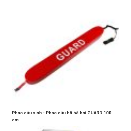
Phao cứu sinh - Phao cứu hộ bể bơi GUARD 100
cm