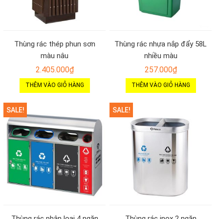
Thùng rác thép phun sơn
Thùng rác nhựa nắp đẩy 58L
màu nâu
nhiều màu
2.405.000
₫
257.000
₫
THÊM VÀO GIỎ HÀNG
THÊM VÀO GIỎ HÀNG
SALE!
SALE!
Thùng rác phân loại 4 ngăn
Thùng rác inox 2 ngăn