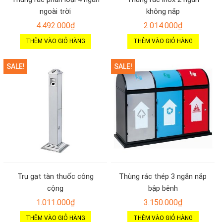
ngoài trời
không nắp
4.492.000
₫
2.014.000
₫
THÊM VÀO GIỎ HÀNG
THÊM VÀO GIỎ HÀNG
SALE!
SALE!
Trụ gạt tàn thuốc công
Thùng rác thép 3 ngăn nắp
cộng
bập bênh
1.011.000
₫
3.150.000
₫
THÊM VÀO GIỎ HÀNG
THÊM VÀO GIỎ HÀNG