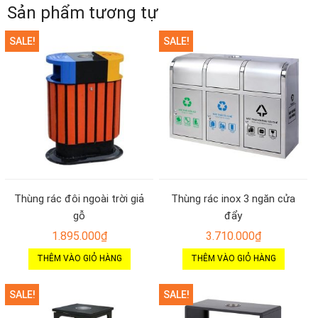
Sản phẩm tương tự
SALE!
SALE!
Thùng rác đôi ngoài trời giả
Thùng rác inox 3 ngăn cửa
gỗ
đẩy
1.895.000
₫
3.710.000
₫
THÊM VÀO GIỎ HÀNG
THÊM VÀO GIỎ HÀNG
SALE!
SALE!