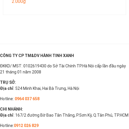
2.000
₫
CÔNG TY CP TM&DV HÀNH TINH XANH
ĐKKD/ MST: 0102619430 do Sở Tài Chính TP.Hà Nội cấp lần đầu ngày
21 tháng 01 năm 2008
TRỤ SỞ:
Địa chỉ
: 524 Minh Khai, Hai Bà Trưng, Hà Nội
Hotline:
0964 037 658
CHI NHÁNH:
Địa chỉ
: 167/2 đường Bờ Bao Tân Thắng, P.Sơn Kỳ, Q.Tân Phú, TP.HCM
Hotline:
0912 026 829