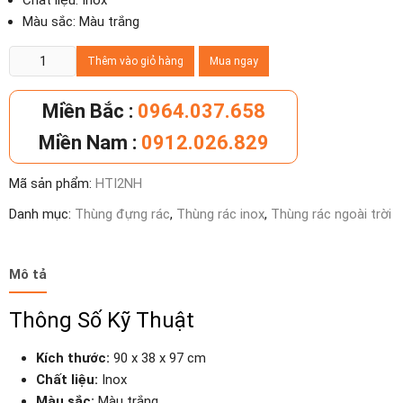
Chất liệu: Inox
Màu sắc: Màu trắng
Thùng
Thêm vào giỏ hàng
Mua ngay
rác
inox
Miền Bắc :
0964.037.658
2
Miền Nam :
0912.026.829
ngăn
có
Mã sản phẩm:
HTI2NH
gạt
tàn
Danh mục:
Thùng đựng rác
,
Thùng rác inox
,
Thùng rác ngoài trời
số
lượng
Mô tả
Thông Số Kỹ Thuật
Kích thước:
90 x 38 x 97 cm
Chất liệu:
Inox
Màu sắc:
Màu trắng