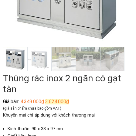
Thùng rác inox 2 ngăn có gạt
tàn
Giá
Giá
Giá bán:
4.349.000
₫
3.624.000
₫
gốc
hiện
(giá sản phẩm chưa bao gồm VAT)
là:
tại
Khuyến mại chỉ áp dụng với khách thương mại
4.349.000₫.
là:
3.624.000₫.
Kích thước: 90 x 38 x 97 cm