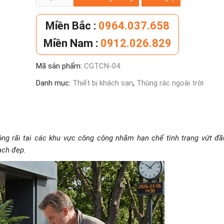
gạt
tàn
Miền Bắc :
0964.037.658
thuốc
Miền Nam :
0912.026.829
công
cộng
Mã sản phẩm:
CGTCN-04
số
lượng
Danh mục:
Thiết bị khách sạn
,
Thùng rác ngoài trời
ng rãi tại các khu vực công cộng nhằm hạn chế tình trạng vứt đầ
ạch đẹp.