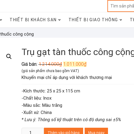
THIẾT BỊ KHÁCH SẠN
THIẾT BỊ GIAO THÔNG
T
 thuốc công cộng
Trụ gạt tàn thuốc công cộn
Giá
Giá
Giá bán:
1.214.000
₫
1.011.000
₫
gốc
hiện
(giá sản phẩm chưa bao gồm VAT)
là:
tại
Khuyến mại chỉ áp dụng với khách thương mại
1.214.000₫.
là:
1.011.000₫.
-Kích thước: 25 x 25 x 115 cm
-Chất liệu: Inox
-Màu sắc: Màu trắng
-Xuất xứ: China
* Lưu ý: Thông số kỹ thuật trên có độ dung sai ±5%
Trụ
Thêm vào giỏ hàng
Mua ngay