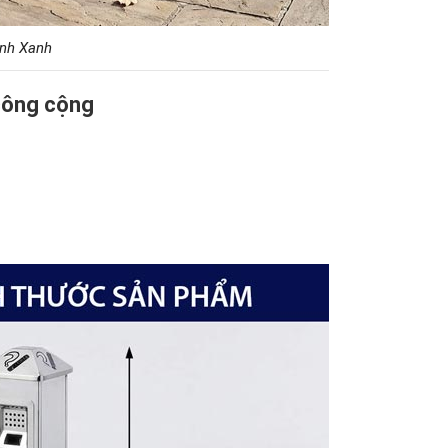
inh Xanh
 công cộng