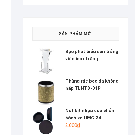
SẢN PHẨM MỚI
Bục phát biểu sơn trắng
viền inox trắng
Thùng rác bọc da không
nắp TLHTD-01P
Nút bịt nhựa cục chắn
bánh xe HMC-34
2.000
₫