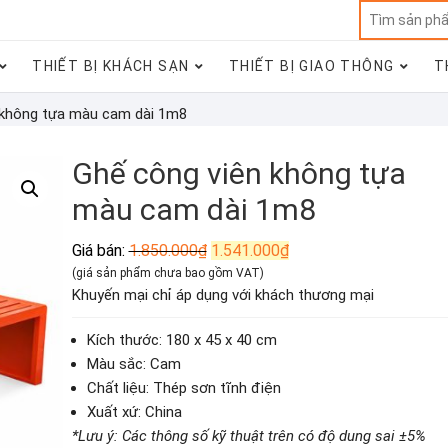
THIẾT BỊ KHÁCH SẠN
THIẾT BỊ GIAO THÔNG
T
 không tựa màu cam dài 1m8
Ghế công viên không tựa
màu cam dài 1m8
Giá
Giá
Giá bán:
1.850.000
₫
1.541.000
₫
gốc
hiện
(giá sản phẩm chưa bao gồm VAT)
là:
tại
Khuyến mại chỉ áp dụng với khách thương mại
1.850.000₫.
là:
1.541.000₫.
Kích thước: 180 x 45 x 40 cm
Màu sắc: Cam
Chất liệu: Thép sơn tĩnh điện
Xuất xứ: China
*Lưu ý: Các thông số kỹ thuật trên có độ dung sai ±5%