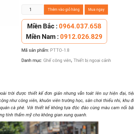
Ghế
Thêm vào giỏ hàng
Mua ngay
công
viên
Miền Bắc :
0964.037.658
không
Miền Nam :
0912.026.829
tựa
màu
Mã sản phẩm:
PTTO-1.8
cam
dài
Danh mục:
Ghế công viên
,
Thiết bị ngoại cảnh
1m8
số
lượng
 trời được thiết kế đơn giản nhưng vẫn toát lên sự hiện đại, tiệ
cộng như công viên, khuôn viên trường học, sân chơi thiếu nhi, khu đ
, quán cà phê. Với thiết kế không tựa độc đáo cùng màu cam nổi bật
ăng tính thẩm mỹ cho không gian xung quanh.