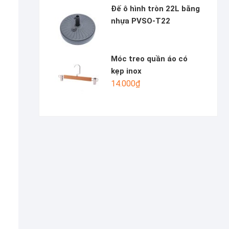
Đế ô hình tròn 22L bằng
nhựa PVSO-T22
Móc treo quần áo có
kẹp inox
14.000
₫