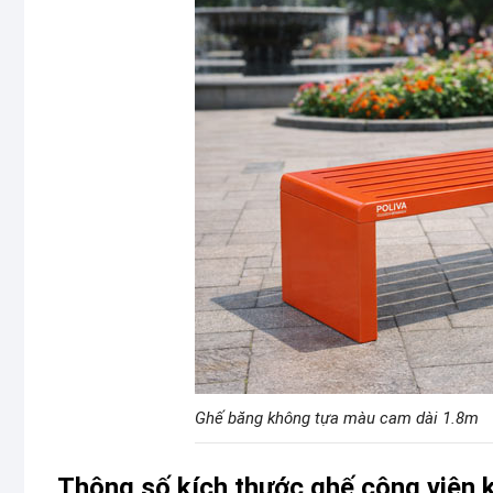
Ghế băng không tựa màu cam dài 1.8m
Thông số kích thước ghế công viên