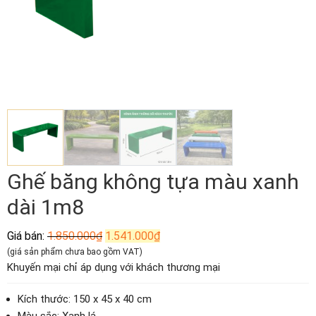
Ghế băng không tựa màu xanh
dài 1m8
Giá
Giá
Giá bán:
1.850.000
₫
1.541.000
₫
gốc
hiện
(giá sản phẩm chưa bao gồm VAT)
là:
tại
Khuyến mại chỉ áp dụng với khách thương mại
1.850.000₫.
là:
1.541.000₫.
Kích thước: 150 x 45 x 40 cm