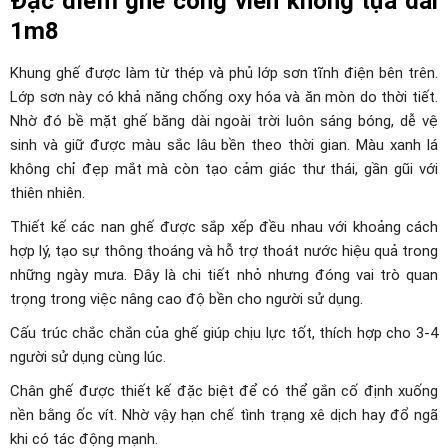
Đặc điểm ghế công viên không tựa dài
1m8
Khung ghế được làm từ thép và phủ lớp sơn tĩnh điện bên trên.
Lớp sơn này có khả năng chống oxy hóa và ăn mòn do thời tiết.
Nhờ đó bề mặt ghế băng dài ngoài trời luôn sáng bóng, dễ vệ
sinh và giữ được màu sắc lâu bền theo thời gian. Màu xanh lá
không chỉ đẹp mắt mà còn tạo cảm giác thư thái, gần gũi với
thiên nhiên.
Thiết kế các nan ghế được sắp xếp đều nhau với khoảng cách
hợp lý, tạo sự thông thoáng và hỗ trợ thoát nước hiệu quả trong
những ngày mưa. Đây là chi tiết nhỏ nhưng đóng vai trò quan
trọng trong việc nâng cao độ bền cho người sử dụng.
Cấu trúc chắc chắn của ghế giúp chịu lực tốt, thích hợp cho 3-4
người sử dụng cùng lúc.
Chân ghế được thiết kế đặc biệt để có thể gắn cố định xuống
nền bằng ốc vít. Nhờ vậy hạn chế tình trạng xê dịch hay đổ ngã
khi có tác động mạnh.