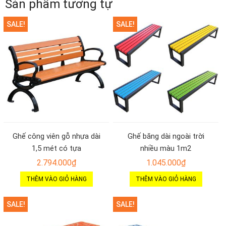
Sản phẩm tương tự
SALE!
SALE!
Ghế công viên gỗ nhựa dài
Ghế băng dài ngoài trời
1,5 mét có tựa
nhiều màu 1m2
2.794.000
₫
1.045.000
₫
THÊM VÀO GIỎ HÀNG
THÊM VÀO GIỎ HÀNG
SALE!
SALE!