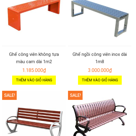
Ghế công viên không tựa
Ghế ngồi công viên inox dài
màu cam dài 1m2
1m8
1.185.000
₫
3.000.000
₫
THÊM VÀO GIỎ HÀNG
THÊM VÀO GIỎ HÀNG
SALE!
SALE!