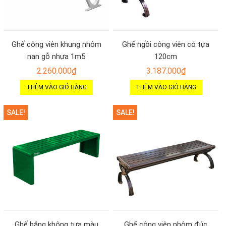
Ghế công viên khung nhôm
Ghế ngồi công viên có tựa
nan gỗ nhựa 1m5
120cm
2.260.000
₫
3.187.000
₫
THÊM VÀO GIỎ HÀNG
THÊM VÀO GIỎ HÀNG
SALE!
SALE!
Ghế băng không tựa màu
Ghế công viên nhôm đúc