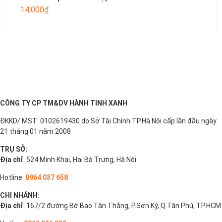
14.000
₫
CÔNG TY CP TM&DV HÀNH TINH XANH
ĐKKD/ MST: 0102619430 do Sở Tài Chính TP.Hà Nội cấp lần đầu ngày
21 tháng 01 năm 2008
TRỤ SỞ:
Địa chỉ
: 524 Minh Khai, Hai Bà Trưng, Hà Nội
Hotline:
0964 037 658
CHI NHÁNH:
Địa chỉ
: 167/2 đường Bờ Bao Tân Thắng, P.Sơn Kỳ, Q.Tân Phú, TP.HCM