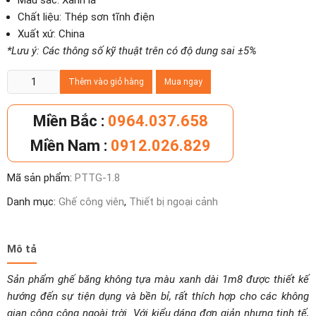
Màu sắc: Xanh lá
Chất liệu: Thép sơn tĩnh điện
Xuất xứ: China
*Lưu ý: Các thông số kỹ thuật trên có độ dung sai ±5%
Ghế
Thêm vào giỏ hàng
Mua ngay
băng
không
Miền Bắc :
0964.037.658
tựa
Miền Nam :
0912.026.829
màu
xanh
Mã sản phẩm:
PTTG-1.8
dài
1m8
Danh mục:
Ghế công viên
,
Thiết bị ngoại cảnh
số
lượng
Mô tả
Sản phẩm ghế băng không tựa màu xanh dài 1m8 được thiết kế
hướng đến sự tiện dụng và bền bỉ, rất thích hợp cho các không
gian công cộng ngoài trời. Với kiểu dáng đơn giản nhưng tinh tế,