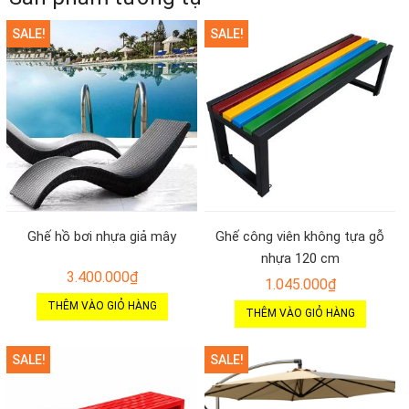
SALE!
SALE!
Ghế hồ bơi nhựa giả mây
Ghế công viên không tựa gỗ
nhựa 120 cm
3.400.000
₫
1.045.000
₫
THÊM VÀO GIỎ HÀNG
THÊM VÀO GIỎ HÀNG
SALE!
SALE!