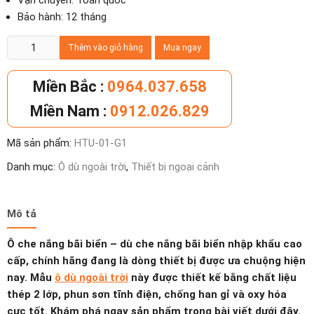
Vận chuyển: Toàn quốc
Bảo hành: 12 tháng
Ô
Thêm vào giỏ hàng
Mua ngay
che
nắng
Miền Bắc :
0964.037.658
bãi
Miền Nam :
0912.026.829
biển
tròn
Mã sản phẩm:
HTU-01-G1
chính
tâm
Danh mục:
Ô dù ngoài trời
,
Thiết bị ngoại cảnh
tán
2,7
mét
Mô tả
số
Ô che nắng bãi biển – dù che nắng bãi biển nhập khẩu cao
lượng
cấp, chính hãng đang là dòng thiết bị được ưa chuộng hiện
nay. Mẫu
ô dù ngoài trời
này được thiết kế bằng chất liệu
thép 2 lớp, phun sơn tĩnh điện, chống han gỉ và oxy hóa
cực tốt. Khám phá ngay sản phẩm trong bài viết dưới đây.