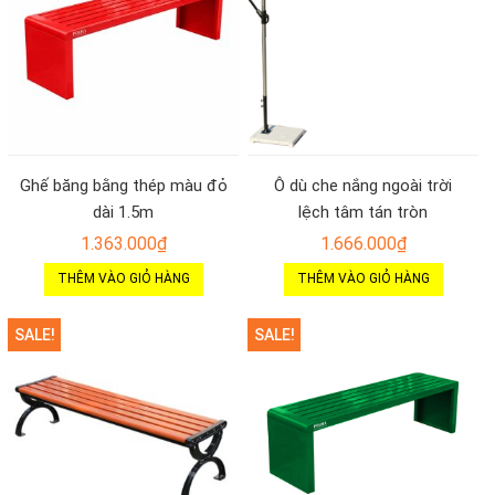
Ghế băng bằng thép màu đỏ
Ô dù che nắng ngoài trời
dài 1.5m
lệch tâm tán tròn
1.363.000
₫
1.666.000
₫
THÊM VÀO GIỎ HÀNG
THÊM VÀO GIỎ HÀNG
SALE!
SALE!