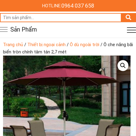
0964 037 658
HOTLINE:
Tìm
kiếm:
Sản Phẩm
Trang chủ
/
Thiết bị ngoại cảnh
/
Ô dù ngoài trời
/ Ô che nắng bãi
biển tròn chính tâm tán 2,7 mét