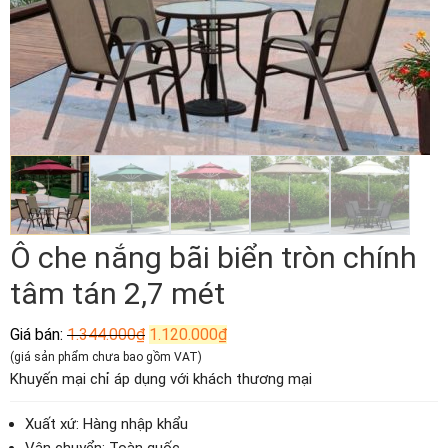
Ô che nắng bãi biển tròn chính
tâm tán 2,7 mét
Giá
Giá
Giá bán:
1.344.000
₫
1.120.000
₫
gốc
hiện
(giá sản phẩm chưa bao gồm VAT)
là:
tại
Khuyến mại chỉ áp dụng với khách thương mại
1.344.000₫.
là:
1.120.000₫.
Xuất xứ: Hàng nhập khẩu