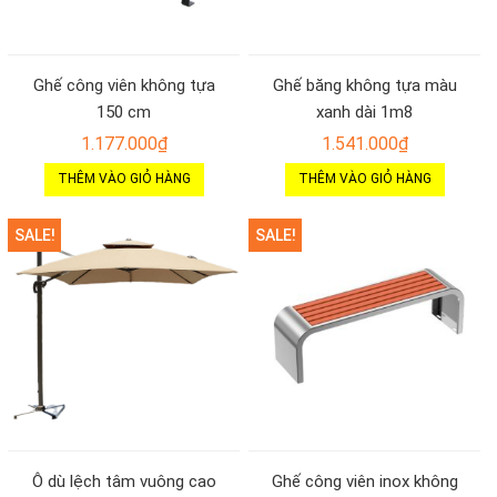
Ghế công viên không tựa
Ghế băng không tựa màu
150 cm
xanh dài 1m8
1.177.000
₫
1.541.000
₫
THÊM VÀO GIỎ HÀNG
THÊM VÀO GIỎ HÀNG
SALE!
SALE!
Ô dù lệch tâm vuông cao
Ghế công viên inox không