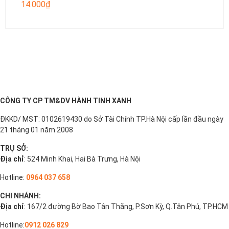
14.000
₫
CÔNG TY CP TM&DV HÀNH TINH XANH
ĐKKD/ MST: 0102619430 do Sở Tài Chính TP.Hà Nội cấp lần đầu ngày
21 tháng 01 năm 2008
TRỤ SỞ:
Địa chỉ
: 524 Minh Khai, Hai Bà Trưng, Hà Nội
Hotline:
0964 037 658
CHI NHÁNH:
Địa chỉ
: 167/2 đường Bờ Bao Tân Thắng, P.Sơn Kỳ, Q.Tân Phú, TP.HCM
Hotline:
0912 026 829