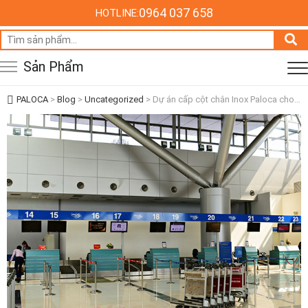
0964 037 658
HOTLINE:
Tìm
kiếm:
Sản Phẩm
PALOCA
>
Blog
>
Uncategorized
>
Dự án cấp cột chắn Inox Paloca cho 3 cảng hàng không Việt Nam