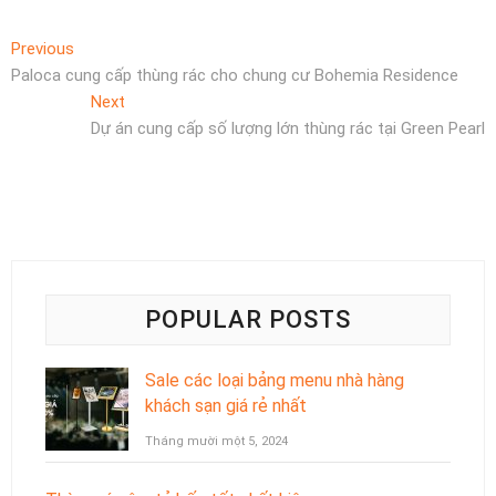
Điều
Previous
Previous
post:
Paloca cung cấp thùng rác cho chung cư Bohemia Residence
hướng
Next
Next
bài
post:
Dự án cung cấp số lượng lớn thùng rác tại Green Pearl
viết
POPULAR POSTS
Sale các loại bảng menu nhà hàng
khách sạn giá rẻ nhất
Tháng mười một 5, 2024