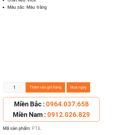
Chất liệu: Inox
Màu sắc: Màu trắng
Thùng
Thêm vào giỏ hàng
Mua ngay
rác
inox
Miền Bắc :
0964.037.658
vuông
Miền Nam :
0912.026.829
nắp
lật
Mã sản phẩm:
PTIL
24cm