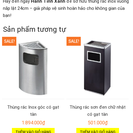
Hãy đến ngay
Hành Tinh Xanh
để sở hữu thùng rác inox vuông
nắp lật 24cm – giải pháp vệ sinh hoàn hảo cho không gian của
bạn!
Sản phẩm tương tự
SALE!
SALE!
Thùng rác Inox góc có gạt
Thùng rác sơn đen chữ nhật
tàn
có gạt tàn
1.894.000
₫
501.000
₫
THÊM VÀO GIỎ HÀNG
THÊM VÀO GIỎ HÀNG