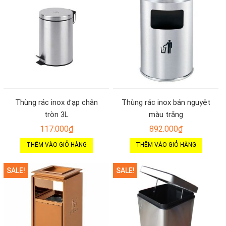
Thùng rác inox đạp chân
Thùng rác inox bán nguyệt
tròn 3L
màu trắng
117.000
₫
892.000
₫
THÊM VÀO GIỎ HÀNG
THÊM VÀO GIỎ HÀNG
SALE!
SALE!