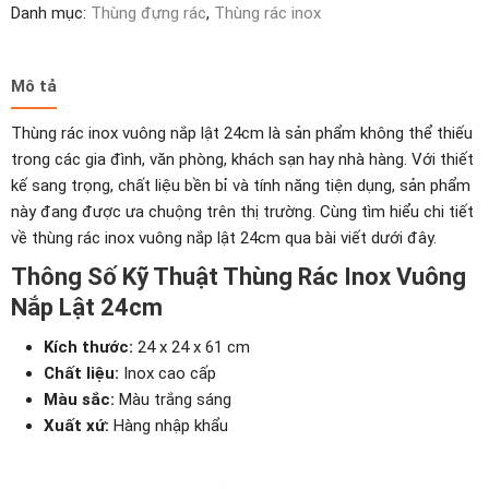
số
Danh mục:
Thùng đựng rác
,
Thùng rác inox
lượng
Mô tả
Thùng rác inox vuông nắp lật 24cm là sản phẩm không thể thiếu
trong các gia đình, văn phòng, khách sạn hay nhà hàng. Với thiết
kế sang trọng, chất liệu bền bỉ và tính năng tiện dụng, sản phẩm
này đang được ưa chuộng trên thị trường. Cùng tìm hiểu chi tiết
về thùng rác inox vuông nắp lật 24cm qua bài viết dưới đây.
Thông Số Kỹ Thuật Thùng Rác Inox Vuông
Nắp Lật 24cm
Kích thước:
24 x 24 x 61 cm
Chất liệu:
Inox cao cấp
Màu sắc:
Màu trắng sáng
Xuất xứ:
Hàng nhập khẩu