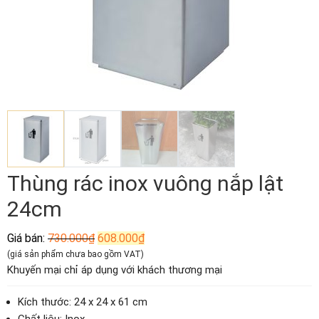
Thùng rác inox vuông nắp lật
24cm
Giá
Giá
Giá bán:
730.000
₫
608.000
₫
gốc
hiện
(giá sản phẩm chưa bao gồm VAT)
là:
tại
Khuyến mại chỉ áp dụng với khách thương mại
730.000₫.
là:
608.000₫.
Kích thước: 24 x 24 x 61 cm