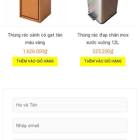
Thùng rác sảnh có gạt tàn
Thùng rác đạp chân inox
màu vàng
xước vuông 12L
1.626.000
₫
325.200
₫
THÊM VÀO GIỎ HÀNG
THÊM VÀO GIỎ HÀNG