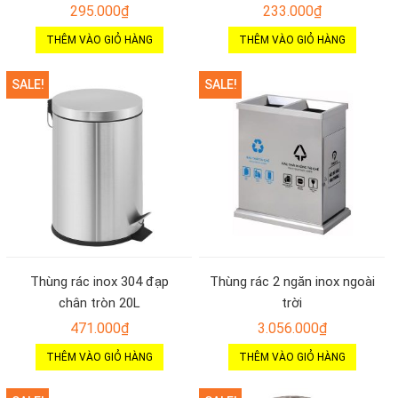
295.000
₫
233.000
₫
THÊM VÀO GIỎ HÀNG
THÊM VÀO GIỎ HÀNG
SALE!
SALE!
Thùng rác inox 304 đạp
Thùng rác 2 ngăn inox ngoài
chân tròn 20L
trời
471.000
₫
3.056.000
₫
THÊM VÀO GIỎ HÀNG
THÊM VÀO GIỎ HÀNG