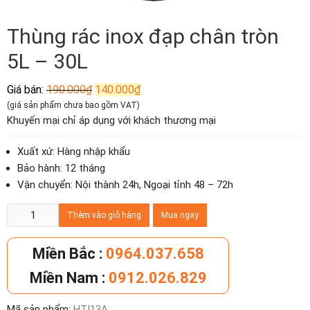
Thùng rác inox đạp chân tròn
5L – 30L
Giá
Giá
Giá bán:
190.000
₫
140.000
₫
gốc
hiện
(giá sản phẩm chưa bao gồm VAT)
là:
tại
Khuyến mại chỉ áp dụng với khách thương mại
190.000₫.
là:
140.000₫.
Xuất xứ: Hàng nhập khẩu
Bảo hành: 12 tháng
Vận chuyển: Nội thành 24h, Ngoại tỉnh 48 – 72h
Thùng
Thêm vào giỏ hàng
Mua ngay
rác
inox
Miền Bắc :
0964.037.658
đạp
Miền Nam :
0912.026.829
chân
tròn
Mã sản phẩm:
HTI13A