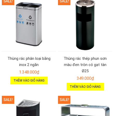
SALE!
SALE!
Thùng rác phân loại bằng
Thùng rác thép phun sơn
inox 2 ngăn
màu đen tròn có gạt tàn
Ø25
1.348.000
₫
349.000
₫
THÊM VÀO GIỎ HÀNG
THÊM VÀO GIỎ HÀNG
SALE!
SALE!