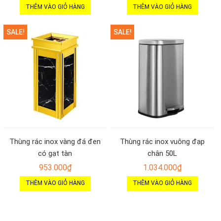
THÊM VÀO GIỎ HÀNG
THÊM VÀO GIỎ HÀNG
SALE!
SALE!
Thùng rác inox vàng đá đen
Thùng rác inox vuông đạp
có gạt tàn
chân 50L
953.000
₫
1.034.000
₫
THÊM VÀO GIỎ HÀNG
THÊM VÀO GIỎ HÀNG