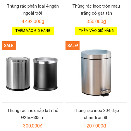
Thùng rác phân loại 4 ngăn
Thùng rác inox tròn màu
ngoài trời
trắng có gạt tàn
4.492.000
₫
350.000
₫
THÊM VÀO GIỎ HÀNG
THÊM VÀO GIỎ HÀNG
SALE!
SALE!
Thùng rác inox nắp lật nhỏ
Thùng rác inox 304 đạp
Ø25xH30cm
chân tròn 8L
300.000
₫
207.000
₫