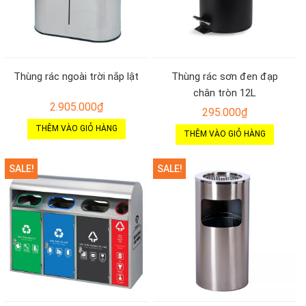
Thùng rác ngoài trời nắp lật
Thùng rác sơn đen đạp
chân tròn 12L
2.905.000
₫
295.000
₫
THÊM VÀO GIỎ HÀNG
THÊM VÀO GIỎ HÀNG
SALE!
SALE!