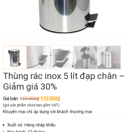
Thùng rác inox 5 lít đạp chân –
Giảm giá 30%
Giá
Giá
Giá bán:
135.000
₫
110.000
₫
gốc
hiện
(giá sản phẩm chưa bao gồm VAT)
là:
tại
Khuyến mại chỉ áp dụng với khách thương mại
135.000₫.
là:
110.000₫.
Xuất xứ: Hàng nhập khẩu