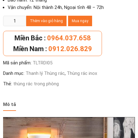
Bảo hành: 12 tháng
Vận chuyển: Nội thành 24h, Ngoại tỉnh 48 – 72h
Thùng
Thêm vào giỏ hàng
Mua ngay
rác
inox
Miền Bắc :
0964.037.658
5
Miền Nam :
0912.026.829
lít
đạp
Mã sản phẩm:
TLTRDI05
chân
-
Danh mục:
Thanh lý Thùng rác
,
Thùng rác inox
Giảm
Thẻ:
thùng rác trong phòng
giá
30%
số
Mô tả
lượng