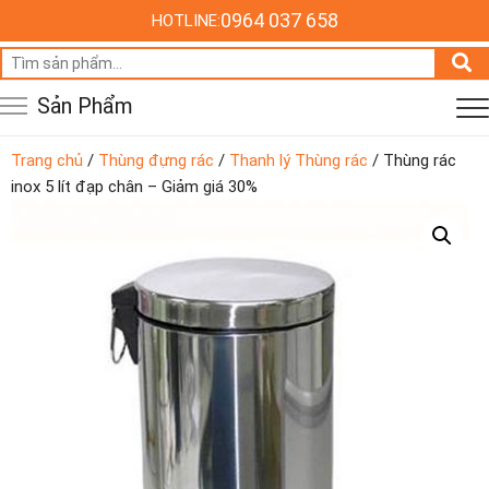
0964 037 658
HOTLINE:
Tìm
kiếm:
Sản Phẩm
Trang chủ
/
Thùng đựng rác
/
Thanh lý Thùng rác
/ Thùng rác
inox 5 lít đạp chân – Giảm giá 30%