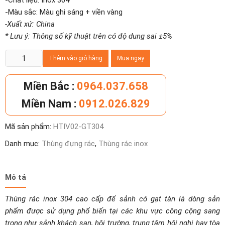
-Chất liệu: Inox 304
-Màu sắc: Màu ghi sáng + viền vàng
-Xuất xứ: China
* Lưu ý: Thông số kỹ thuật trên có độ dung sai ±5%
Thùng
Thêm vào giỏ hàng
Mua ngay
rác
inox
Miền Bắc :
0964.037.658
304
Miền Nam :
0912.026.829
cao
cấp
Mã sản phẩm:
HTIV02-GT304
để
sảnh
Danh mục:
Thùng đựng rác
,
Thùng rác inox
có
gạt
tàn
Mô tả
số
Thùng rác inox 304 cao cấp để sảnh có gạt tàn là dòng sản
lượng
phẩm được sử dụng phổ biến tại các khu vực công cộng sang
trọng như sảnh khách sạn, hội trường, trung tâm hội nghị hay tòa