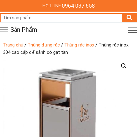
0964 037 658
HOTLINE:
Tìm
kiếm:
Sản Phẩm
Trang chủ
/
Thùng đựng rác
/
Thùng rác inox
/ Thùng rác inox
304 cao cấp để sảnh có gạt tàn