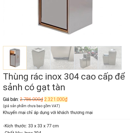
Thùng rác inox 304 cao cấp để
sảnh có gạt tàn
Giá
Giá
Giá bán:
2.786.000
₫
2.321.000
₫
gốc
hiện
(giá sản phẩm chưa bao gồm VAT)
là:
tại
Khuyến mại chỉ áp dụng với khách thương mại
2.786.000₫.
là:
2.321.000₫.
-Kích thước: 33 x 33 x 77 cm