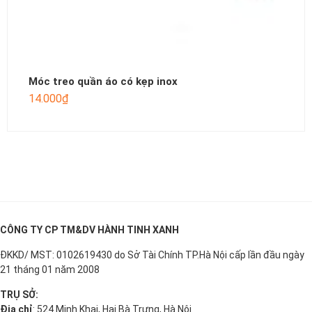
Móc treo quần áo có kẹp inox
14.000
₫
CÔNG TY CP TM&DV HÀNH TINH XANH
ĐKKD/ MST: 0102619430 do Sở Tài Chính TP.Hà Nội cấp lần đầu ngày
21 tháng 01 năm 2008
TRỤ SỞ:
Địa chỉ
: 524 Minh Khai, Hai Bà Trưng, Hà Nội