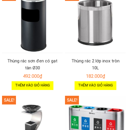
Thùng rác sơn đen có gạt
Thùng rác 2 lớp inox tròn
tàn Ø30
10L
492.000
₫
182.000
₫
THÊM VÀO GIỎ HÀNG
THÊM VÀO GIỎ HÀNG
SALE!
SALE!