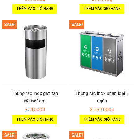
THÊM VÀO GIỎ HÀNG
THÊM VÀO GIỎ HÀNG
SALE!
SALE!
Thùng rác inox gạt tàn
Thùng rác inox phân loại 3
Ø30x61cm
ngăn
524.000
₫
3.759.000
₫
THÊM VÀO GIỎ HÀNG
THÊM VÀO GIỎ HÀNG
SALE!
SALE!