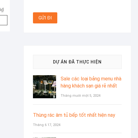
Giá
Giá
0
₫
gốc
hiện
là:
tại
1.344.000₫.
là:
1.120.000₫.
DỰ ÁN ĐÃ THỰC HIỆN
Sale các loại bảng menu nhà
hàng khách sạn giá rẻ nhất
Tháng mười một 5, 2024
Thùng rác âm tủ bếp tốt nhất hiện nay
Tháng 6 17, 2024