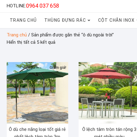
0964 037 658
HOTLINE:
TRANG CHỦ
THÙNG ĐỰNG RÁC
CỘT CHẮN INOX
Trang chủ
/ Sản phẩm được gắn thẻ “ô dù ngoài trời”
Hiển thị tất cả 5 kết quả
Giảm giá!
Giảm giá
Ô dù che nắng loại tốt giá rẻ
Ô lệch tâm tròn tán rộng 3
nhất lệch tâm tròn 3m
mét nhiều màu