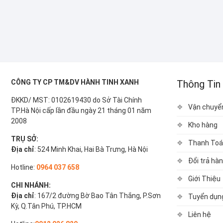
CÔNG TY CP TM&DV HÀNH TINH XANH
Thông Tin
ĐKKD/ MST: 0102619430 do Sở Tài Chính
Vận chuyể
TP.Hà Nội cấp lần đầu ngày 21 tháng 01 năm
2008
Kho hàng
TRỤ SỞ:
Thanh Toá
Địa chỉ
: 524 Minh Khai, Hai Bà Trưng, Hà Nội
Đổi trả hà
Hotline:
0964 037 658
Giới Thiệu
CHI NHÁNH:
Địa chỉ
: 167/2 đường Bờ Bao Tân Thắng, P.Sơn
Tuyển dụn
Kỳ, Q.Tân Phú, TP.HCM
Liên hệ