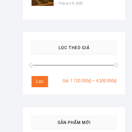
Tháng 6 8, 2020
LỌC THEO GIÁ
Giá
Giá
Giá:
1.120.000₫
—
4.200.000₫
Lọc
thấp
cao
nhất
nhất
SẢN PHẨM MỚI