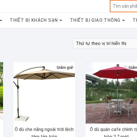
THIẾT BỊ KHÁCH SẠN
THIẾT BỊ GIAO THÔNG
T
!
Giảm giá!
Giảm
Ô dù che nắng ngoài trời lệch
Ô dù quán cafe chính 
tâm tán tròn
tròn 2,7 mét