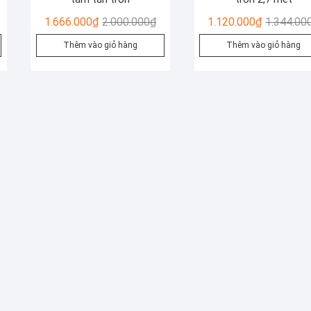
iá
iá
Giá
Giá
1.666.000
₫
2.000.000
₫
1.120.000
₫
1.344.00
ốc
iện
gốc
hiện
Thêm vào giỏ hàng
Thêm vào giỏ hàng
:
ại
là:
tại
.000.000₫.
:
2.000.000₫.
là:
.666.000₫.
1.666.000₫.