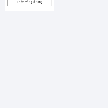
Thêm vào giỏ hàng
là:
tại
5.040.000₫.
là:
4.200.000₫.