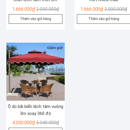
Giá
Giá
G
G
1.666.000
₫
2.000.000
₫
1.666.000
₫
2.000.000
₫
gốc
hiện
g
h
Thêm vào giỏ hàng
Thêm vào giỏ hàng
là:
tại
là
t
2.000.000₫.
là:
2
là
1.666.000₫.
1
Giảm giá!
Ô dù bãi biển lệch tâm vuông
3m xoay 360 độ
Giá
Giá
4.200.000
₫
5.040.000
₫
gốc
hiện