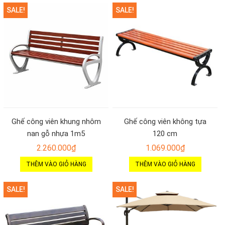
SALE!
SALE!
Ghế công viên khung nhôm
Ghế công viên không tựa
nan gỗ nhựa 1m5
120 cm
2.260.000
₫
1.069.000
₫
THÊM VÀO GIỎ HÀNG
THÊM VÀO GIỎ HÀNG
SALE!
SALE!