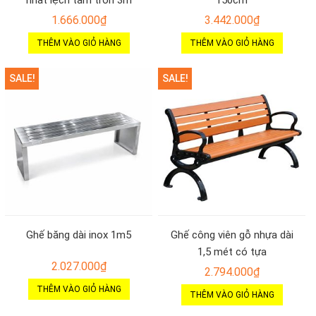
nhất lệch tâm tròn 3m
150cm
1.666.000
₫
3.442.000
₫
THÊM VÀO GIỎ HÀNG
THÊM VÀO GIỎ HÀNG
SALE!
SALE!
Ghế băng dài inox 1m5
Ghế công viên gỗ nhựa dài
1,5 mét có tựa
2.027.000
₫
2.794.000
₫
THÊM VÀO GIỎ HÀNG
THÊM VÀO GIỎ HÀNG