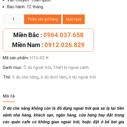
Vận chuyển: Toàn quốc
Bảo hành: 12 tháng
Ô
Thêm vào giỏ hàng
Mua ngay
dù
che
Miền Bắc :
0964.037.658
nắng
Miền Nam :
0912.026.829
ngoài
trời
Mã sản phẩm:
HTU-02-K
lệch
tâm
Danh mục:
Ô dù ngoài trời
,
Thiết bị ngoại cảnh
tán
Thẻ:
ô dù che nắng
,
ô dù lệch tâm
,
ô dù ngoài trời
tròn
số
lượng
Mô tả
Ô dù che nắng không còn là đồ dùng ngoài trời quá xa lạ tại tiền
sảnh nhà hàng, khách sạn, ngân hàng, cửa hàng hay đặt trong
các quán cafe có không gian ngoài trời, hoặc đặt ở bể bơi gia