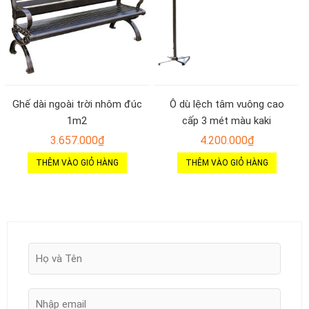
Ghế dài ngoài trời nhôm đúc
Ô dù lệch tâm vuông cao
1m2
cấp 3 mét màu kaki
3.657.000
₫
4.200.000
₫
THÊM VÀO GIỎ HÀNG
THÊM VÀO GIỎ HÀNG