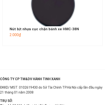
Nút bịt nhựa cục chặn bánh xe HMC-38N
2.000
₫
CÔNG TY CP TM&DV HÀNH TINH XANH
ĐKKD/ MST: 0102619430 do Sở Tài Chính TP.Hà Nội cấp lần đầu ngày
21 tháng 01 năm 2008
TRỤ SỞ: