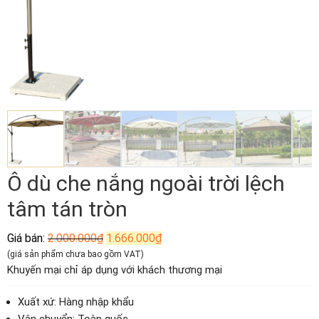
Ô dù che nắng ngoài trời lệch
tâm tán tròn
Giá
Giá
Giá bán:
2.000.000
₫
1.666.000
₫
gốc
hiện
(giá sản phẩm chưa bao gồm VAT)
là:
tại
Khuyến mại chỉ áp dụng với khách thương mại
2.000.000₫.
là:
1.666.000₫.
Xuất xứ: Hàng nhập khẩu