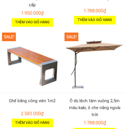
cấp
1.788.000
₫
1.950.000
₫
THÊM VÀO GIỎ HÀNG
THÊM VÀO GIỎ HÀNG
SALE!
SALE!
Ghế băng công viên 1m2
Ô dù lệch tâm vuông 2,5m
màu kaki, ô che nắng ngoài
2.583.000
₫
trời
1.788.000
₫
THÊM VÀO GIỎ HÀNG