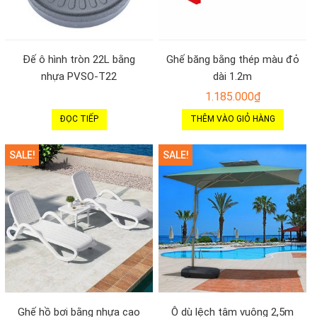
Đế ô hình tròn 22L bằng
Ghế băng bằng thép màu đỏ
nhựa PVSO-T22
dài 1.2m
1.185.000
₫
ĐỌC TIẾP
THÊM VÀO GIỎ HÀNG
SALE!
SALE!
Ghế hồ bơi bằng nhựa cao
Ô dù lệch tâm vuông 2,5m