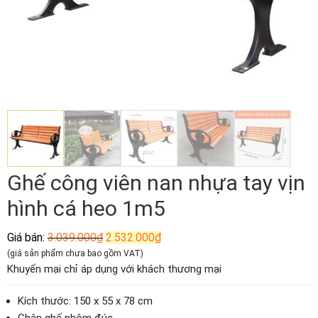
Ghế công viên nan nhựa tay vịn
hình cá heo 1m5
Giá
Giá
Giá bán:
3.039.000
₫
2.532.000
₫
gốc
hiện
(giá sản phẩm chưa bao gồm VAT)
là:
tại
Khuyến mại chỉ áp dụng với khách thương mại
3.039.000₫.
là:
2.532.000₫.
Kích thước: 150 x 55 x 78 cm