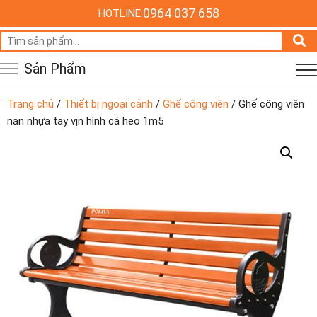
0964 037 658
HOTLINE:
Tìm
kiếm:
Sản Phẩm
Trang chủ
/
Thiết bị ngoại cảnh
/
Ghế công viên
/ Ghế công viên
nan nhựa tay vịn hình cá heo 1m5