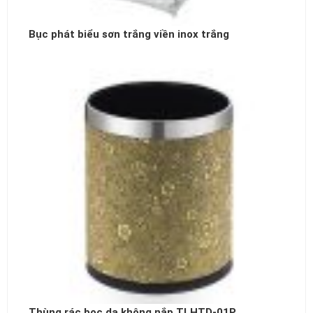
Bục phát biểu sơn trắng viền inox trắng
Thùng rác bọc da không nắp TLHTD-01P