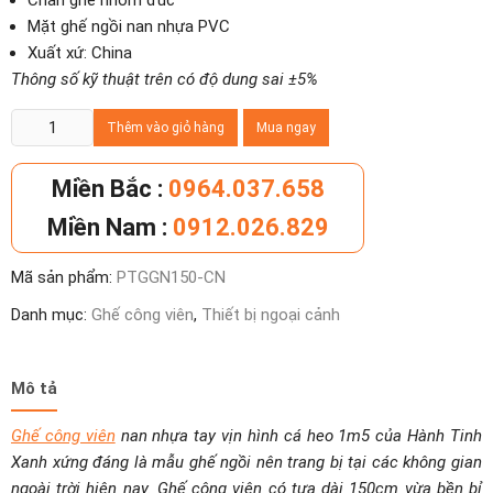
Chân ghế nhôm đúc
Mặt ghế ngồi nan nhựa PVC
Xuất xứ: China
Thông số kỹ thuật trên có độ dung sai ±5%
Ghế
Thêm vào giỏ hàng
Mua ngay
công
viên
Miền Bắc :
0964.037.658
nan
Miền Nam :
0912.026.829
nhựa
tay
Mã sản phẩm:
PTGGN150-CN
vịn
hình
Danh mục:
Ghế công viên
,
Thiết bị ngoại cảnh
cá
heo
1m5
Mô tả
số
Ghế công viên
nan nhựa tay vịn hình cá heo 1m5 của Hành Tinh
lượng
Xanh xứng đáng là mẫu ghế ngồi nên trang bị tại các không gian
ngoài trời hiện nay. Ghế công viên có tựa dài 150cm vừa bền bỉ