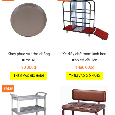
Khay phục vụ tròn chống
Xe đẩy chở mâm kính bàn
trượt 41
tròn có cầu lên
90.000
₫
4.480.000
₫
THÊM VÀO GIỎ HÀNG
THÊM VÀO GIỎ HÀNG
SALE!