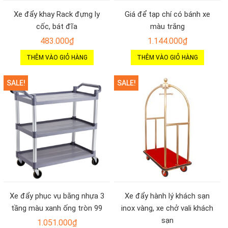
Xe đẩy khay Rack đựng ly
Giá để tạp chí có bánh xe
cốc, bát đĩa
màu trắng
483.000
₫
1.144.000
₫
THÊM VÀO GIỎ HÀNG
THÊM VÀO GIỎ HÀNG
SALE!
SALE!
Xe đẩy phục vụ bằng nhựa 3
Xe đẩy hành lý khách sạn
tầng màu xanh ống tròn 99
inox vàng, xe chở vali khách
sạn
1.051.000
₫