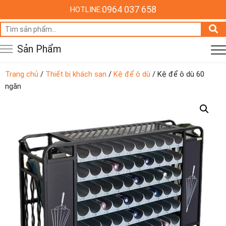
0964 037 658
HOTLINE:
Tìm
kiếm:
Sản Phẩm
Trang chủ
/
Thiết bị khách sạn
/
Kệ để ô dù
/ Kệ để ô dù 60
ngăn