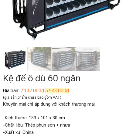
Kệ để ô dù 60 ngăn
Giá
Giá
Giá bán:
7.132.000
₫
5.943.000
₫
gốc
hiện
(giá sản phẩm chưa bao gồm VAT)
là:
tại
Khuyến mại chỉ áp dụng với khách thương mại
7.132.000₫.
là:
5.943.000₫.
-Kích thước: 133 x 101 x 30 cm
-Chất liệu: Thép phun sơn + nhựa
-Xuất xứ: China