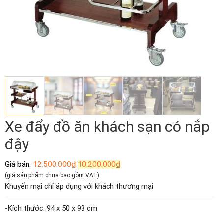
Xe đẩy đồ ăn khách sạn có nắp
đậy
Giá
Giá
Giá bán:
12.500.000
₫
10.200.000
₫
gốc
hiện
(giá sản phẩm chưa bao gồm VAT)
là:
tại
Khuyến mại chỉ áp dụng với khách thương mại
12.500.000₫.
là:
10.200.000₫.
-Kích thước: 94 x 50 x 98 cm