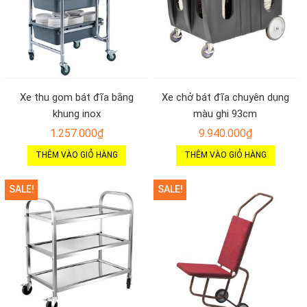
Xe thu gom bát đĩa bằng
Xe chở bát đĩa chuyên dụng
khung inox
màu ghi 93cm
1.257.000
₫
9.940.000
₫
THÊM VÀO GIỎ HÀNG
THÊM VÀO GIỎ HÀNG
SALE!
SALE!