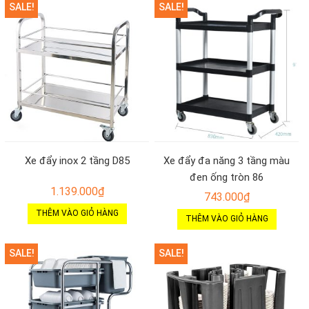
SALE!
SALE!
Xe đẩy inox 2 tầng D85
Xe đẩy đa năng 3 tầng màu
đen ống tròn 86
1.139.000
₫
743.000
₫
THÊM VÀO GIỎ HÀNG
THÊM VÀO GIỎ HÀNG
SALE!
SALE!