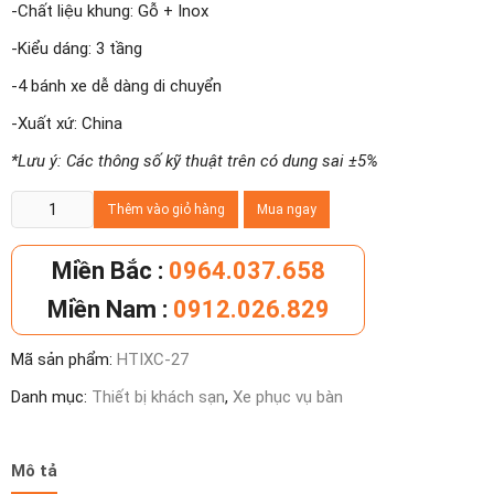
-Chất liệu khung: Gỗ + Inox
-Kiểu dáng: 3 tầng
-4 bánh xe dễ dàng di chuyển
-Xuất xứ: China
*Lưu ý: Các thông số kỹ thuật trên có dung sai ±5%
Xe
Thêm vào giỏ hàng
Mua ngay
đẩy
đồ
Miền Bắc :
0964.037.658
ăn
Miền Nam :
0912.026.829
khách
sạn
Mã sản phẩm:
HTIXC-27
có
nắp
Danh mục:
Thiết bị khách sạn
,
Xe phục vụ bàn
đậy
số
lượng
Mô tả