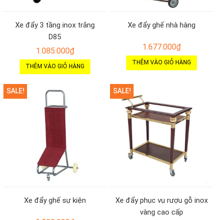
Xe đẩy 3 tầng inox trắng
Xe đẩy ghế nhà hàng
D85
1.677.000
₫
1.085.000
₫
THÊM VÀO GIỎ HÀNG
THÊM VÀO GIỎ HÀNG
SALE!
SALE!
Xe đẩy ghế sự kiện
Xe đẩy phục vụ rượu gỗ inox
vàng cao cấp