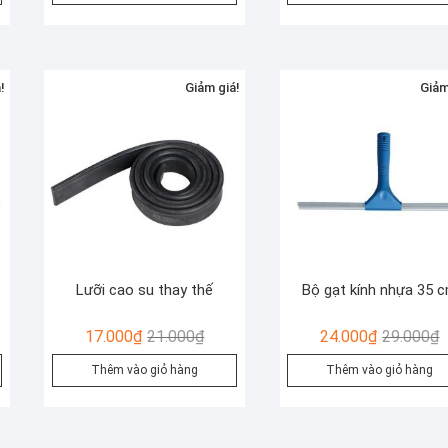
là:
tại
là
t
.000₫.
27.000₫.
là:
4
là
.000₫.
22.000₫.
3
!
Giảm giá!
Giảm
Lưỡi cao su thay thế
Bộ gạt kính nhựa 35 
Giá
Giá
G
G
17.000
₫
21.000
₫
24.000
₫
29.000
₫
gốc
hiện
g
h
Thêm vào giỏ hàng
Thêm vào giỏ hàng
là:
tại
là
t
00₫.
21.000₫.
là:
2
là
00₫.
17.000₫.
2