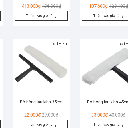
Giá
Giá
413.000
₫
496.000
₫
107.600
₫
128.100
gốc
hiện
Thêm vào giỏ hàng
Thêm vào giỏ hàng
là:
tại
00₫.
496.000₫.
là:
00₫.
413.000₫.
!
Giảm giá!
Giảm
Bộ bông lau kính 35cm
Bộ bông lau kính 45c
Giá
Giá
G
G
22.000
₫
27.000
₫
33.000
₫
40.000
₫
c
n
gốc
hiện
g
h
Thêm vào giỏ hàng
Thêm vào giỏ hàng