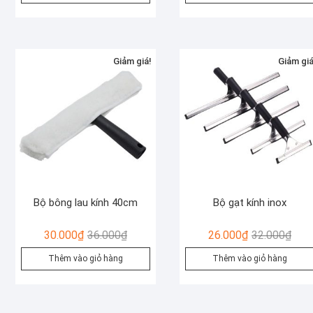
là:
tại
là:
tại
470.000₫.
là:
255
là:
420.000₫.
230
Giảm giá!
Giảm giá
Bộ bông lau kính 40cm
Bộ gạt kính inox
Giá
Giá
Giá
Giá
30.000
₫
36.000
₫
26.000
₫
32.000
₫
gốc
hiện
gốc
hiện
Thêm vào giỏ hàng
Thêm vào giỏ hàng
là:
tại
là:
tại
36.000₫.
là:
32.0
là:
30.000₫.
26.0