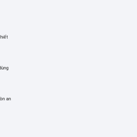
hiết
 dùng
còn an