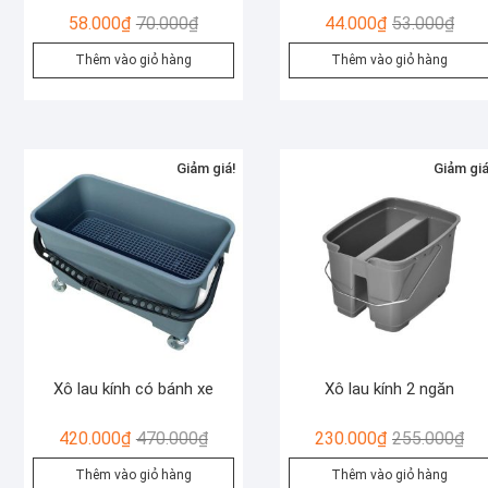
Giá
Giá
Giá
Giá
58.000
₫
70.000
₫
44.000
₫
53.000
₫
gốc
hiện
gốc
hiện
Thêm vào giỏ hàng
Thêm vào giỏ hàng
là:
tại
là:
tại
70.000₫.
là:
53.0
là:
58.000₫.
44.0
Giảm giá!
Giảm giá
Xô lau kính có bánh xe
Xô lau kính 2 ngăn
Giá
Giá
Giá
Giá
420.000
₫
470.000
₫
230.000
₫
255.000
₫
gốc
hiện
gố
hiệ
Thêm vào giỏ hàng
Thêm vào giỏ hàng