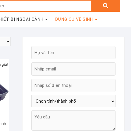
Tìm
kiếm:
HIẾT BỊ NGOẠI CẢNH
DỤNG CỤ VỆ SINH
 giá!
inh