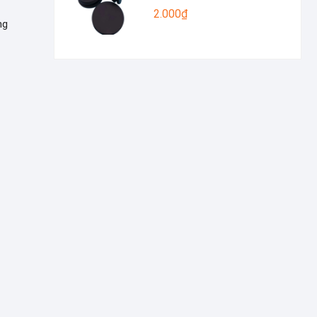
2.000
₫
ng