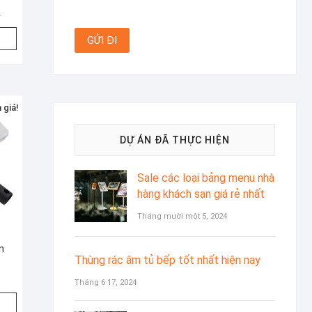
Giá
Giá
₫
gốc
hiện
là:
tại
128.100₫.
là:
107.600₫.
 giá!
DỰ ÁN ĐÃ THỰC HIỆN
Sale các loại bảng menu nhà
hàng khách sạn giá rẻ nhất
Tháng mười một 5, 2024
m
Thùng rác âm tủ bếp tốt nhất hiện nay
iá
iá
Tháng 6 17, 2024
ốc
iện