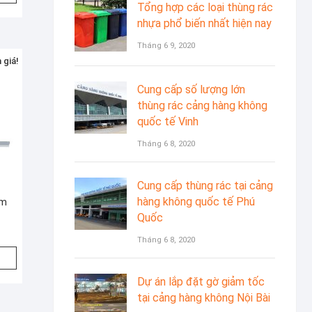
:
ại
Tổng hợp các loại thùng rác
0.000₫.
:
nhựa phổ biến nhất hiện nay
3.000₫.
Tháng 6 9, 2020
 giá!
Cung cấp số lượng lớn
thùng rác cảng hàng không
quốc tế Vinh
Tháng 6 8, 2020
Cung cấp thùng rác tại cảng
hàng không quốc tế Phú
cm
Quốc
iá
iá
Tháng 6 8, 2020
ốc
iện
:
ại
Dự án lắp đặt gờ giảm tốc
9.000₫.
:
tại cảng hàng không Nội Bài
4.000₫.