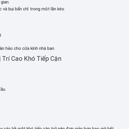
gian.
và bụi bẩn chỉ trong một lần kéo.
.
àn hảo cho cửa kính nhà bạn.
ị Trí Cao Khó Tiếp Cận
cầu.
hay các bề mặt khó tiếp cận trở nên đơn giản hơn bao giờ hết.