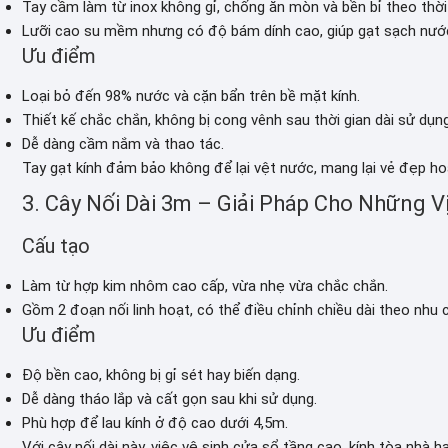
Tay cầm làm từ inox không gỉ, chống ăn mòn và bền bỉ theo thời 
Lưỡi cao su mềm nhưng có độ bám dính cao, giúp gạt sạch nước 
Ưu điểm
Loại bỏ đến 98% nước và cặn bẩn trên bề mặt kính.
Thiết kế chắc chắn, không bị cong vênh sau thời gian dài sử dụng
Dễ dàng cầm nắm và thao tác.
Tay gạt kính đảm bảo không để lại vệt nước, mang lại vẻ đẹp ho
3. Cây Nối Dài 3m – Giải Pháp Cho Những V
Cấu tạo
Làm từ hợp kim nhôm cao cấp, vừa nhẹ vừa chắc chắn.
Gồm 2 đoạn nối linh hoạt, có thể điều chỉnh chiều dài theo nhu 
Ưu điểm
Độ bền cao, không bị gỉ sét hay biến dạng.
Dễ dàng tháo lắp và cất gọn sau khi sử dụng.
Phù hợp để lau kính ở độ cao dưới 4,5m.
Với cây nối dài này, việc vệ sinh cửa sổ tầng cao, kính tòa nhà 