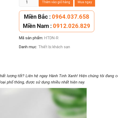
Dây
Thêm vào giỏ hàng
Mua ngay
thừng
bện
Miền Bắc :
0964.037.658
1.5m
Miền Nam :
0912.026.829
cho
cột
Mã sản phẩm:
HTDN-R
chắn
inox
Danh mục:
Thiết bị khách sạn
số
lượng
hất lượng tốt? Liên hệ ngay Hành Tinh Xanh! Hiện chúng tôi đang c
oại phổ thông, được sử dụng nhiều nhất hiện nay.