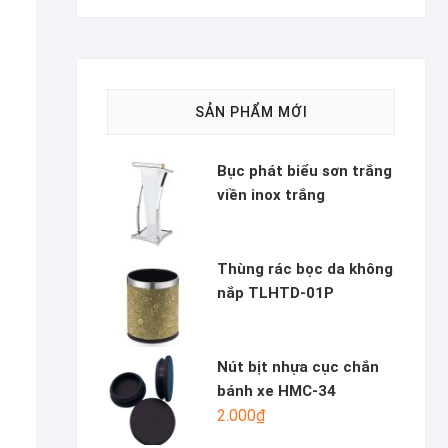
SẢN PHẨM MỚI
Bục phát biểu sơn trắng
viền inox trắng
Thùng rác bọc da không
nắp TLHTD-01P
Nút bịt nhựa cục chắn
bánh xe HMC-34
2.000
₫