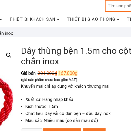
THIẾT BỊ KHÁCH SẠN
THIẾT BỊ GIAO THÔNG
T
ắn inox
Dây thừng bện 1.5m cho cộ
chắn inox
Giá
Giá
Giá bán:
201.000
₫
167.000
₫
gốc
hiện
(giá sản phẩm chưa bao gồm VAT)
là:
tại
Khuyến mại chỉ áp dụng với khách thương mại
201.000₫.
là:
167.000₫.
Xuất xứ: Hàng nhập khẩu
Kích thước: 1.5m
Chất liệu: Dây vải co dãn bện – đầu dây inox
Màu sắc: Nhiều màu (có sẵn màu đỏ)