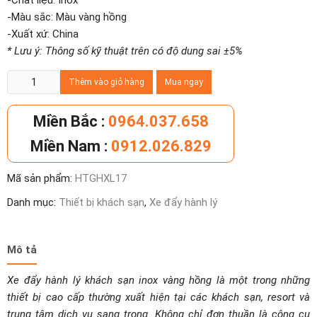
-Chất liệu: Inox
-Màu sắc: Màu vàng hồng
-Xuất xứ: China
* Lưu ý: Thông số kỹ thuật trên có độ dung sai ±5%
Xe
Thêm vào giỏ hàng
Mua ngay
đẩy
hành
Miền Bắc :
0964.037.658
lý
Miền Nam :
0912.026.829
khách
sạn
Mã sản phẩm:
HTGHXL17
inox
vàng
Danh mục:
Thiết bị khách sạn
,
Xe đẩy hành lý
hồng
số
lượng
Mô tả
Xe đẩy hành lý khách sạn inox vàng hồng là một trong những
thiết bị cao cấp thường xuất hiện tại các khách sạn, resort và
trung tâm dịch vụ sang trọng. Không chỉ đơn thuần là công cụ