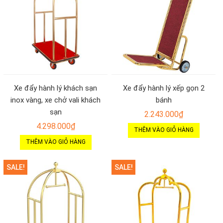
Xe đẩy hành lý khách sạn
Xe đẩy hành lý xếp gọn 2
inox vàng, xe chở vali khách
bánh
sạn
2.243.000
₫
4.298.000
₫
THÊM VÀO GIỎ HÀNG
THÊM VÀO GIỎ HÀNG
SALE!
SALE!