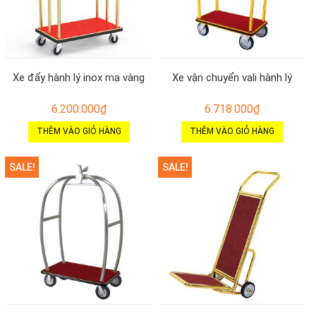
Xe đẩy hành lý inox mạ vàng
Xe vận chuyển vali hành lý
6.200.000
₫
6.718.000
₫
THÊM VÀO GIỎ HÀNG
THÊM VÀO GIỎ HÀNG
SALE!
SALE!