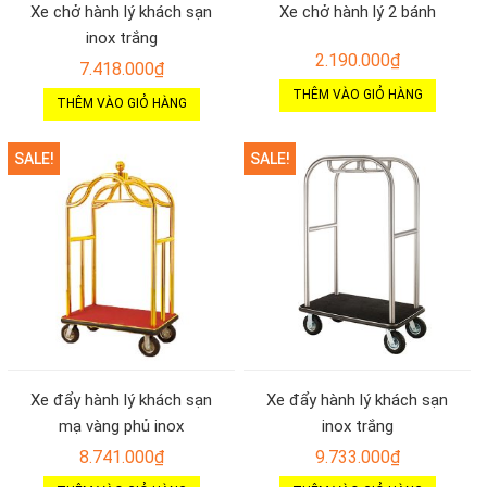
Xe chở hành lý khách sạn
Xe chở hành lý 2 bánh
inox trắng
2.190.000
₫
7.418.000
₫
THÊM VÀO GIỎ HÀNG
THÊM VÀO GIỎ HÀNG
SALE!
SALE!
Xe đẩy hành lý khách sạn
Xe đẩy hành lý khách sạn
mạ vàng phủ inox
inox trắng
8.741.000
₫
9.733.000
₫