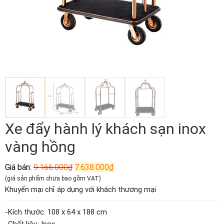
Xe đẩy hành lý khách sạn inox
vàng hồng
Giá
Giá
Giá bán:
9.166.000
₫
7.638.000
₫
gốc
hiện
(giá sản phẩm chưa bao gồm VAT)
là:
tại
Khuyến mại chỉ áp dụng với khách thương mại
9.166.000₫.
là:
7.638.000₫.
-Kích thước: 108 x 64 x 188 cm