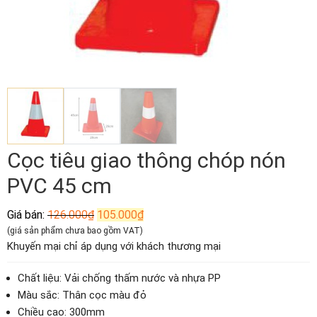
Cọc tiêu giao thông chóp nón
PVC 45 cm
Giá
Giá
Giá bán:
126.000
₫
105.000
₫
gốc
hiện
(giá sản phẩm chưa bao gồm VAT)
là:
tại
Khuyến mại chỉ áp dụng với khách thương mại
126.000₫.
là:
105.000₫.
Chất liệu: Vải chống thấm nước và nhựa PP
Màu sắc: Thân cọc màu đỏ
Chiều cao: 300mm