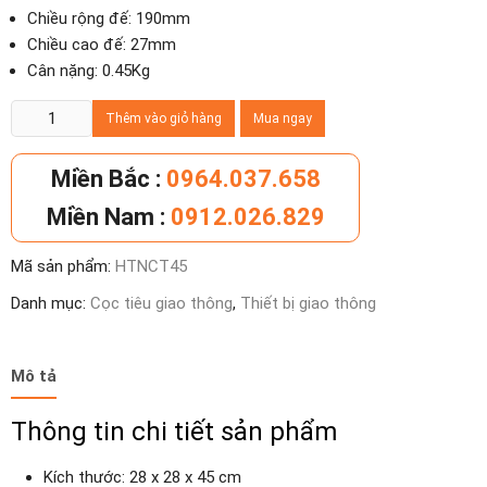
Chiều rộng đế: 190mm
Chiều cao đế: 27mm
Cân nặng: 0.45Kg
Cọc
Thêm vào giỏ hàng
Mua ngay
tiêu
giao
Miền Bắc :
0964.037.658
thông
Miền Nam :
0912.026.829
chóp
nón
Mã sản phẩm:
HTNCT45
PVC
45
Danh mục:
Cọc tiêu giao thông
,
Thiết bị giao thông
cm
số
lượng
Mô tả
Thông tin chi tiết sản phẩm
Kích thước: 28 x 28 x 45 cm