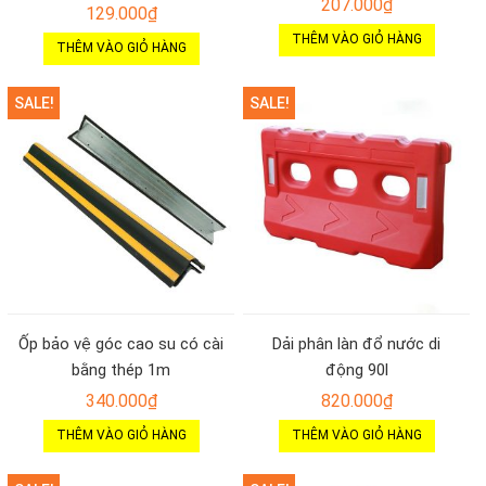
207.000
₫
129.000
₫
THÊM VÀO GIỎ HÀNG
THÊM VÀO GIỎ HÀNG
SALE!
SALE!
Ốp bảo vệ góc cao su có cài
Dải phân làn đổ nước di
bằng thép 1m
động 90l
340.000
₫
820.000
₫
THÊM VÀO GIỎ HÀNG
THÊM VÀO GIỎ HÀNG