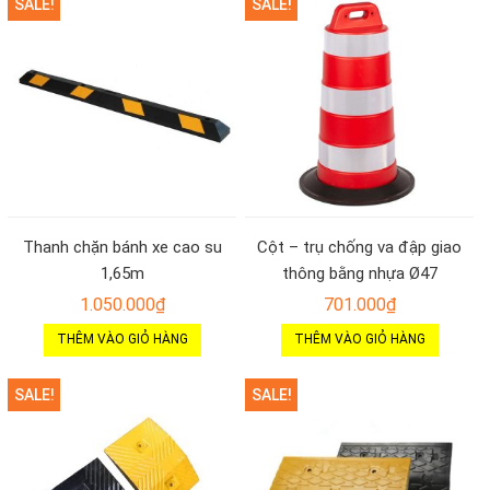
SALE!
SALE!
Thanh chặn bánh xe cao su
Cột – trụ chống va đập giao
1,65m
thông bằng nhựa Ø47
1.050.000
₫
701.000
₫
THÊM VÀO GIỎ HÀNG
THÊM VÀO GIỎ HÀNG
SALE!
SALE!