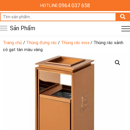
0964 037 658
HOTLINE:
Tìm
kiếm:
Sản Phẩm
Trang chủ
/
Thùng đựng rác
/
Thùng rác inox
/ Thùng rác sảnh
có gạt tàn màu vàng