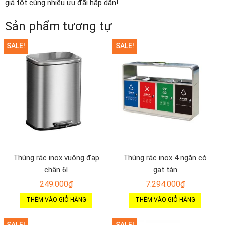
giá tốt cùng nhiều ưu đãi hấp dẫn!
Sản phẩm tương tự
SALE!
SALE!
Thùng rác inox vuông đạp
Thùng rác inox 4 ngăn có
chân 6l
gạt tàn
249.000
₫
7.294.000
₫
THÊM VÀO GIỎ HÀNG
THÊM VÀO GIỎ HÀNG