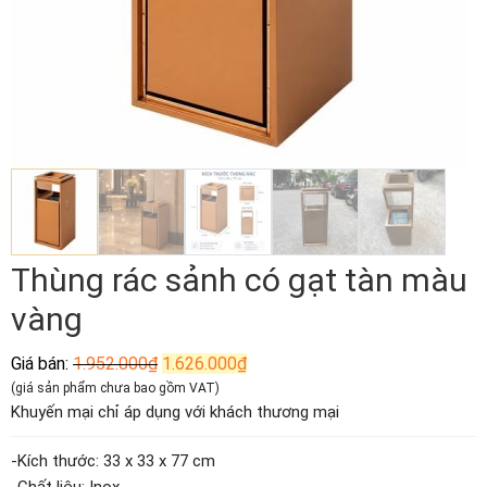
Thùng rác sảnh có gạt tàn màu
vàng
Giá
Giá
Giá bán:
1.952.000
₫
1.626.000
₫
gốc
hiện
(giá sản phẩm chưa bao gồm VAT)
là:
tại
Khuyến mại chỉ áp dụng với khách thương mại
1.952.000₫.
là:
1.626.000₫.
-Kích thước: 33 x 33 x 77 cm