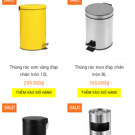
SALE!
SALE!
Thùng rác sơn vàng đạp
Thùng rác inox đạp chân
chân tròn 12L
tròn 8L
299.000
₫
165.000
₫
THÊM VÀO GIỎ HÀNG
THÊM VÀO GIỎ HÀNG
SALE!
SALE!