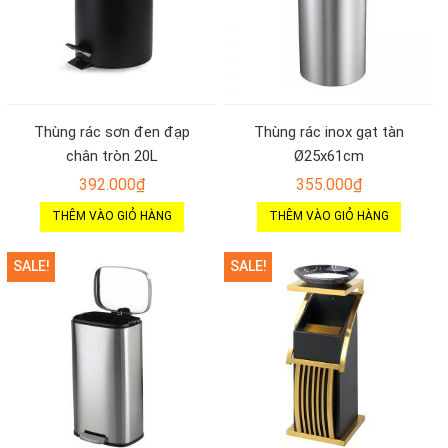
Thùng rác sơn đen đạp
Thùng rác inox gạt tàn
chân tròn 20L
Ø25x61cm
392.000
₫
355.000
₫
THÊM VÀO GIỎ HÀNG
THÊM VÀO GIỎ HÀNG
SALE!
SALE!