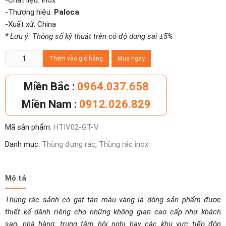
-Chất liệu: Inox
-Thương hiệu:
Paloca
-Xuất xứ: China
* Lưu ý: Thông số kỹ thuật trên có độ dung sai ±5%
Thùng
Thêm vào giỏ hàng
Mua ngay
rác
sảnh
Miền Bắc :
0964.037.658
có
Miền Nam :
0912.026.829
gạt
tàn
Mã sản phẩm:
HTIV02-GT-V
màu
vàng
Danh mục:
Thùng đựng rác
,
Thùng rác inox
số
lượng
Mô tả
Thùng rác sảnh có gạt tàn màu vàng là dòng sản phẩm được
thiết kế dành riêng cho những không gian cao cấp như khách
sạn, nhà hàng, trung tâm hội nghị hay các khu vực tiếp đón