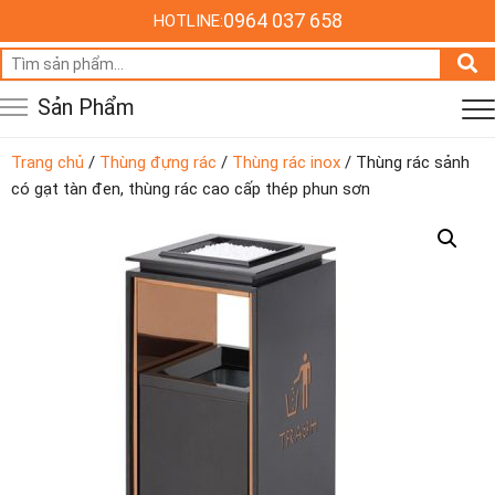
0964 037 658
HOTLINE:
Tìm
kiếm:
Sản Phẩm
Trang chủ
/
Thùng đựng rác
/
Thùng rác inox
/ Thùng rác sảnh
có gạt tàn đen, thùng rác cao cấp thép phun sơn