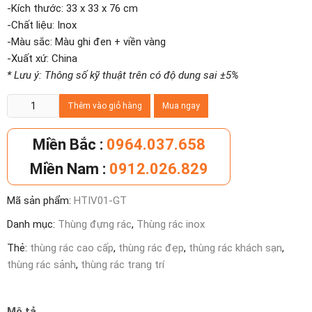
-Kích thước: 33 x 33 x 76 cm
-Chất liệu: Inox
-Màu sắc: Màu ghi đen + viền vàng
-Xuất xứ: China
* Lưu ý: Thông số kỹ thuật trên có độ dung sai ±5%
Thùng
Thêm vào giỏ hàng
Mua ngay
rác
sảnh
Miền Bắc :
0964.037.658
có
Miền Nam :
0912.026.829
gạt
tàn
Mã sản phẩm:
HTIV01-GT
đen,
thùng
Danh mục:
Thùng đựng rác
,
Thùng rác inox
rác
Thẻ:
thùng rác cao cấp
,
thùng rác đẹp
,
thùng rác khách sạn
,
cao
thùng rác sảnh
,
thùng rác trang trí
cấp
thép
phun
Mô tả