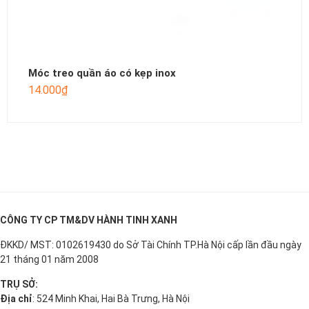
Móc treo quần áo có kẹp inox
14.000
₫
CÔNG TY CP TM&DV HÀNH TINH XANH
ĐKKD/ MST: 0102619430 do Sở Tài Chính TP.Hà Nội cấp lần đầu ngày
21 tháng 01 năm 2008
TRỤ SỞ:
Địa chỉ
: 524 Minh Khai, Hai Bà Trưng, Hà Nội