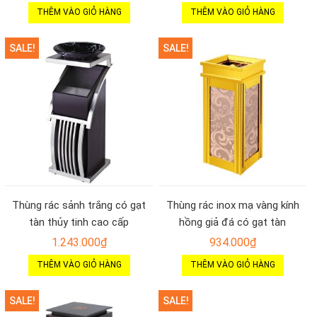
THÊM VÀO GIỎ HÀNG
THÊM VÀO GIỎ HÀNG
SALE!
SALE!
Thùng rác sảnh trắng có gạt
Thùng rác inox mạ vàng kính
tàn thủy tinh cao cấp
hồng giả đá có gạt tàn
1.243.000
₫
934.000
₫
THÊM VÀO GIỎ HÀNG
THÊM VÀO GIỎ HÀNG
SALE!
SALE!