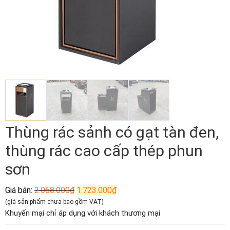
Thùng rác sảnh có gạt tàn đen,
thùng rác cao cấp thép phun
sơn
Giá
Giá
Giá bán:
2.068.000
₫
1.723.000
₫
gốc
hiện
(giá sản phẩm chưa bao gồm VAT)
là:
tại
Khuyến mại chỉ áp dụng với khách thương mại
2.068.000₫.
là:
1.723.000₫.