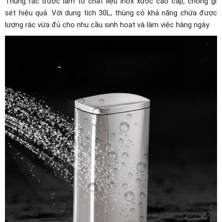
Thùng rác được làm từ chất liệu inox xước cao cấp, chống gỉ
sét hiệu quả. Với dung tích 30L, thùng có khả năng chứa được
lượng rác vừa đủ cho nhu cầu sinh hoạt và làm việc hàng ngày.