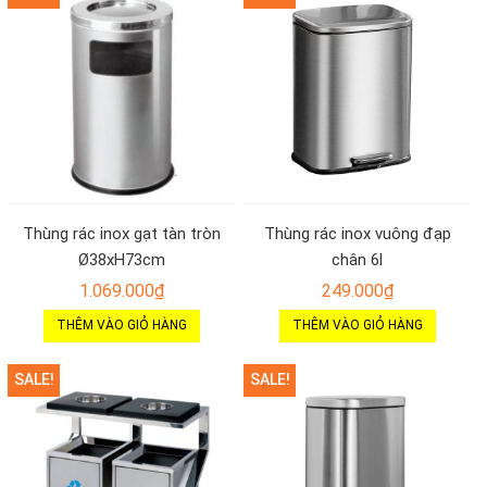
Thùng rác inox gạt tàn tròn
Thùng rác inox vuông đạp
Ø38xH73cm
chân 6l
1.069.000
₫
249.000
₫
THÊM VÀO GIỎ HÀNG
THÊM VÀO GIỎ HÀNG
SALE!
SALE!