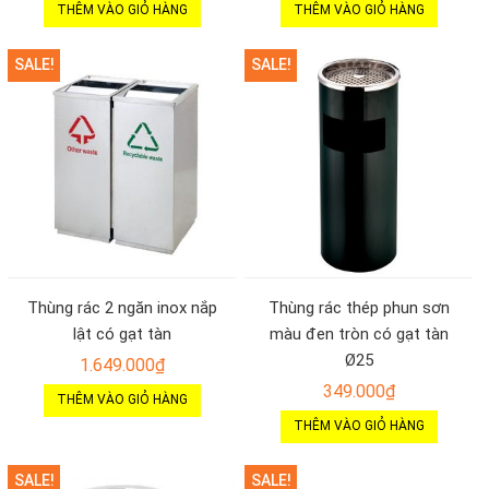
THÊM VÀO GIỎ HÀNG
THÊM VÀO GIỎ HÀNG
SALE!
SALE!
Thùng rác 2 ngăn inox nắp
Thùng rác thép phun sơn
lật có gạt tàn
màu đen tròn có gạt tàn
Ø25
1.649.000
₫
349.000
₫
THÊM VÀO GIỎ HÀNG
THÊM VÀO GIỎ HÀNG
SALE!
SALE!