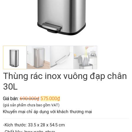
Thùng rác inox vuông đạp chân
30L
Giá
Giá
Giá bán:
690.000
₫
575.000
₫
gốc
hiện
(giá sản phẩm chưa bao gồm VAT)
là:
tại
Khuyến mại chỉ áp dụng với khách thương mại
690.000₫.
là:
575.000₫.
-Kích thước: 33.5 x 28 x 54.5 cm