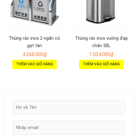
Thùng rác inox 2 ngăn có
Thùng rác inox vuông đạp
gạt tàn
chân 50L
4.268.000
₫
1.034.000
₫
THÊM VÀO GIỎ HÀNG
THÊM VÀO GIỎ HÀNG