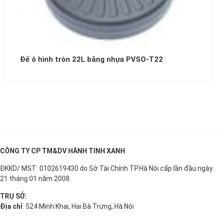
Đế ô hình tròn 22L bằng nhựa PVSO-T22
CÔNG TY CP TM&DV HÀNH TINH XANH
ĐKKD/ MST: 0102619430 do Sở Tài Chính TP.Hà Nội cấp lần đầu ngày
21 tháng 01 năm 2008
TRỤ SỞ:
Địa chỉ
: 524 Minh Khai, Hai Bà Trưng, Hà Nội