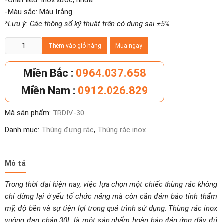
-Chất liệu: Inox xước, nhựa
-Màu sắc: Màu trắng
*Lưu ý: Các thông số kỹ thuật trên có dung sai ±5%
Thùng
Thêm vào giỏ hàng
Mua ngay
rác
inox
Miền Bắc :
0964.037.658
vuông
Miền Nam :
0912.026.829
đạp
chân
Mã sản phẩm:
TRDIV-30
30L
số
Danh mục:
Thùng đựng rác
,
Thùng rác inox
lượng
Mô tả
Trong thời đại hiện nay, việc lựa chọn một chiếc thùng rác không
chỉ dừng lại ở yếu tố chức năng mà còn cần đảm bảo tính thẩm
mỹ, độ bền và sự tiện lợi trong quá trình sử dụng. Thùng rác inox
vuông đạp chân 30L là một sản phẩm hoàn hảo đáp ứng đầy đủ