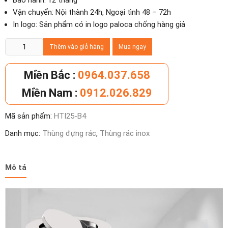
Bảo hành: 12 tháng
Vận chuyển: Nội thành 24h, Ngoại tình 48 – 72h
In logo: Sản phẩm có in logo paloca chống hàng giả
Thùng
Thêm vào giỏ hàng
Mua ngay
rác
inox
Miền Bắc :
0964.037.658
nắp
Miền Nam :
0912.026.829
lật
tròn
Mã sản phẩm:
HTI25-B4
Ø25xH60cm
số
Danh mục:
Thùng đựng rác
,
Thùng rác inox
lượng
Mô tả