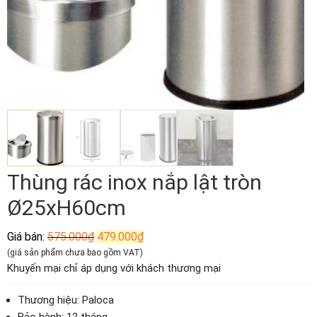
Thùng rác inox nắp lật tròn
Ø25xH60cm
Giá
Giá
Giá bán:
575.000
₫
479.000
₫
gốc
hiện
(giá sản phẩm chưa bao gồm VAT)
là:
tại
Khuyến mại chỉ áp dụng với khách thương mại
575.000₫.
là:
479.000₫.
Thương hiệu: Paloca