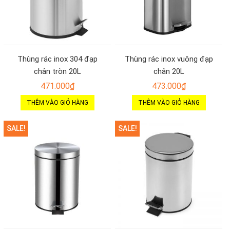
Thùng rác inox 304 đạp
Thùng rác inox vuông đạp
chân tròn 20L
chân 20L
471.000
₫
473.000
₫
THÊM VÀO GIỎ HÀNG
THÊM VÀO GIỎ HÀNG
SALE!
SALE!