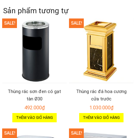
Sản phẩm tương tự
SALE!
SALE!
Thùng rác sơn đen có gạt
Thùng rác đá hoa cương
tàn Ø30
cửa trước
492.000
₫
1.030.000
₫
THÊM VÀO GIỎ HÀNG
THÊM VÀO GIỎ HÀNG
SALE!
SALE!