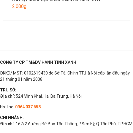
2.000
₫
CÔNG TY CP TM&DV HÀNH TINH XANH
ĐKKD/ MST: 0102619430 do Sở Tài Chính TP.Hà Nội cấp lần đầu ngày
21 tháng 01 năm 2008
TRỤ SỞ:
Địa chỉ
: 524 Minh Khai, Hai Bà Trưng, Hà Nội
Hotline:
0964 037 658
CHI NHÁNH:
Địa chỉ
: 167/2 đường Bờ Bao Tân Thắng, P.Sơn Kỳ, Q.Tân Phú, TP.HCM