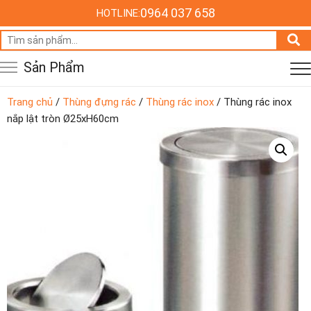
0964 037 658
HOTLINE:
Tìm
kiếm:
Sản Phẩm
Trang chủ
/
Thùng đựng rác
/
Thùng rác inox
/ Thùng rác inox
nắp lật tròn Ø25xH60cm