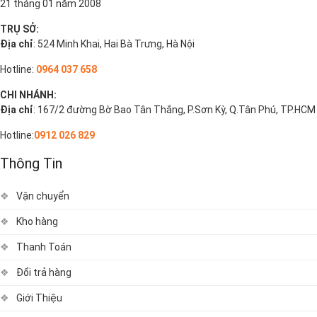
21 tháng 01 năm 2008
TRỤ SỞ:
Địa chỉ
: 524 Minh Khai, Hai Bà Trưng, Hà Nội
Hotline:
0964 037 658
CHI NHÁNH:
Địa chỉ
: 167/2 đường Bờ Bao Tân Thắng, P.Sơn Kỳ, Q.Tân Phú, TP.HCM
Hotline:
0912 026 829
Thông Tin
Vận chuyển
Kho hàng
Thanh Toán
Đổi trả hàng
Giới Thiệu