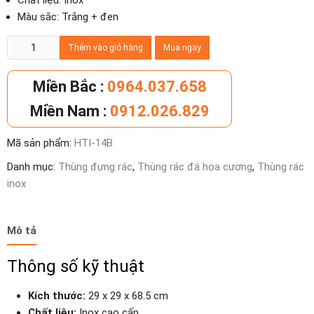
Chất liệu: Inox
Màu sắc: Trắng + đen
Thùng
Thêm vào giỏ hàng
Mua ngay
rác
inox
Miền Bắc :
0964.037.658
đá
Miền Nam :
0912.026.829
hoa
cương
Mã sản phẩm:
HTI-14B
đen
trắng
Danh mục:
Thùng đựng rác
,
Thùng rác đá hoa cương
,
Thùng rác
số
inox
lượng
Mô tả
Thông số kỹ thuật
Kích thước:
29 x 29 x 68.5 cm
Chất liệu:
Inox cao cấp