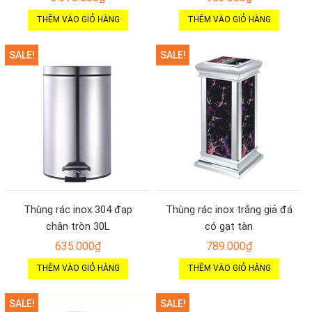
THÊM VÀO GIỎ HÀNG
THÊM VÀO GIỎ HÀNG
SALE!
SALE!
Thùng rác inox 304 đạp
Thùng rác inox trắng giả đá
chân tròn 30L
có gạt tàn
635.000
₫
789.000
₫
THÊM VÀO GIỎ HÀNG
THÊM VÀO GIỎ HÀNG
SALE!
SALE!