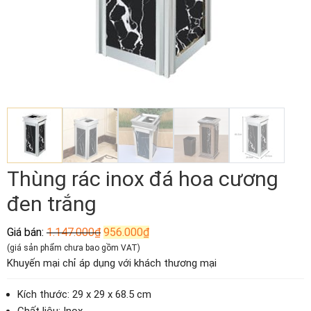
Thùng rác inox đá hoa cương
đen trắng
Giá
Giá
Giá bán:
1.147.000
₫
956.000
₫
gốc
hiện
(giá sản phẩm chưa bao gồm VAT)
là:
tại
Khuyến mại chỉ áp dụng với khách thương mại
1.147.000₫.
là:
956.000₫.
Kích thước: 29 x 29 x 68.5 cm