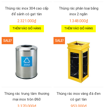
Thùng rác inox 304 cao cấp
Thùng rác phân loại bằng
để sảnh có gạt tàn
inox 2 ngăn
2.321.000
₫
1.348.000
₫
THÊM VÀO GIỎ HÀNG
THÊM VÀO GIỎ HÀNG
SALE!
SALE!
Thùng rác trung tâm thương
Thùng rác inox vàng đá đen
mại inox tròn Ø60
có gạt tàn
3.370.000
₫
953.000
₫