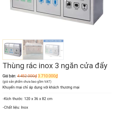
Thùng rác inox 3 ngăn cửa đẩy
Giá
Giá
Giá bán:
4.452.000
₫
3.710.000
₫
gốc
hiện
(giá sản phẩm chưa bao gồm VAT)
là:
tại
Khuyến mại chỉ áp dụng với khách thương mại
4.452.000₫.
là:
3.710.000₫.
-Kích thước: 120 x 36 x 82 cm
-Chất liệu: Inox