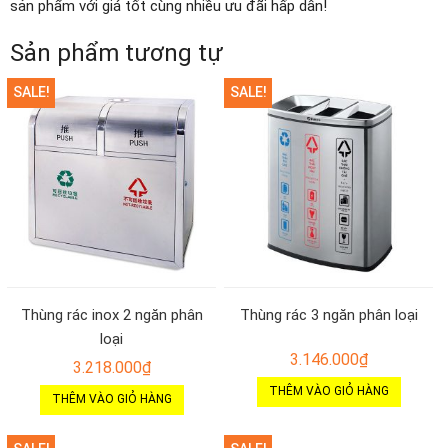
sản phẩm với giá tốt cùng nhiều ưu đãi hấp dẫn!
Sản phẩm tương tự
SALE!
SALE!
Thùng rác inox 2 ngăn phân
Thùng rác 3 ngăn phân loại
loại
3.146.000
₫
3.218.000
₫
THÊM VÀO GIỎ HÀNG
THÊM VÀO GIỎ HÀNG