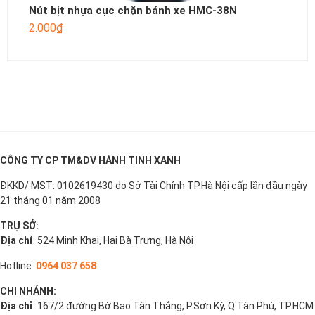
Nút bịt nhựa cục chặn bánh xe HMC-38N
2.000
₫
CÔNG TY CP TM&DV HÀNH TINH XANH
ĐKKD/ MST: 0102619430 do Sở Tài Chính TP.Hà Nội cấp lần đầu ngày
21 tháng 01 năm 2008
TRỤ SỞ:
Địa chỉ
: 524 Minh Khai, Hai Bà Trưng, Hà Nội
Hotline:
0964 037 658
CHI NHÁNH:
Địa chỉ
: 167/2 đường Bờ Bao Tân Thắng, P.Sơn Kỳ, Q.Tân Phú, TP.HCM