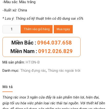
-Màu sắc: Màu trắng
-Xuất xứ: China
* Lưu ý: Thông số kỹ thuật trên có độ dung sai ±5%
Thùng
Thêm vào giỏ hàng
Mua ngay
rác
inox
Miền Bắc :
0964.037.658
3
Miền Nam :
0912.026.829
ngăn
cửa
Mã sản phẩm:
HTI3N-B
đẩy
số
Danh mục:
Thùng đựng rác
,
Thùng rác ngoài trời
lượng
Mô tả
Thùng rác inox 3 ngăn cửa đẩy là sản phẩm tiện lợi, hiện đại,
giúp tối ưu hóa việc phân loại rác thải tại nguồn. Với thiết kế bền