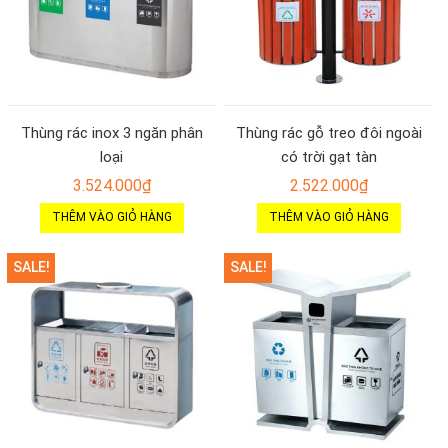
Thùng rác inox 3 ngăn phân
Thùng rác gỗ treo đôi ngoài
loại
có trời gạt tàn
3.524.000
₫
2.522.000
₫
THÊM VÀO GIỎ HÀNG
THÊM VÀO GIỎ HÀNG
SALE!
SALE!