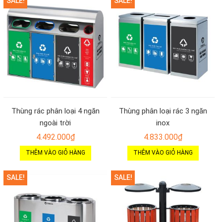
SALE!
SALE!
Thùng rác phân loại 4 ngăn
Thùng phân loại rác 3 ngăn
ngoài trời
inox
4.492.000
₫
4.833.000
₫
THÊM VÀO GIỎ HÀNG
THÊM VÀO GIỎ HÀNG
SALE!
SALE!