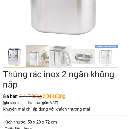
Thùng rác inox 2 ngăn không
nắp
Giá
Giá
Giá bán:
2.417.000
₫
2.014.000
₫
gốc
hiện
(giá sản phẩm chưa bao gồm VAT)
là:
tại
Khuyến mại chỉ áp dụng với khách thương mại
2.417.000₫.
là:
2.014.000₫.
-Kích thước: 58 x 28 x 72 cm