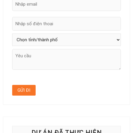
DỰ ÁN ĐÃ THỰC HIỆN