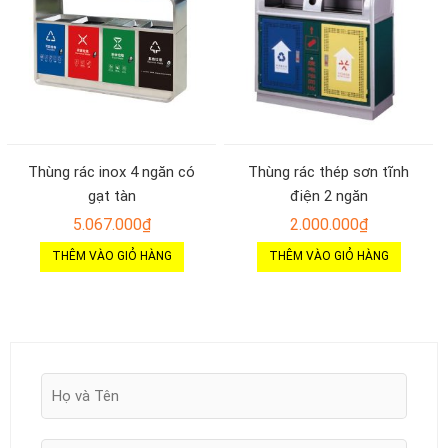
Thùng rác inox 4 ngăn có
Thùng rác thép sơn tĩnh
gạt tàn
điện 2 ngăn
5.067.000
₫
2.000.000
₫
THÊM VÀO GIỎ HÀNG
THÊM VÀO GIỎ HÀNG