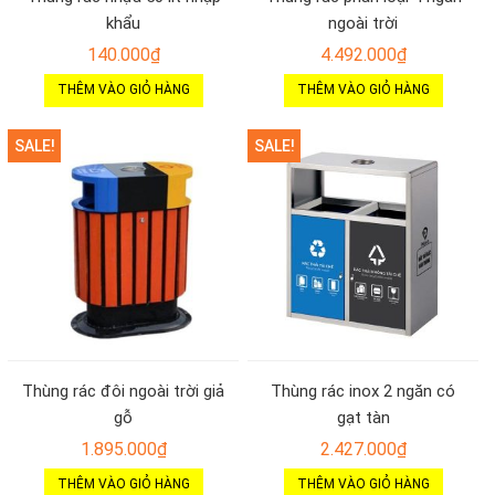
khẩu
ngoài trời
140.000
₫
4.492.000
₫
THÊM VÀO GIỎ HÀNG
THÊM VÀO GIỎ HÀNG
SALE!
SALE!
Thùng rác đôi ngoài trời giả
Thùng rác inox 2 ngăn có
gỗ
gạt tàn
1.895.000
₫
2.427.000
₫
THÊM VÀO GIỎ HÀNG
THÊM VÀO GIỎ HÀNG