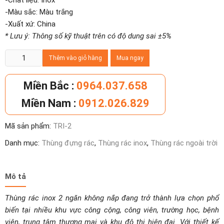
-Chất liệu: Inox
-Màu sắc: Màu trắng
-Xuất xứ: China
* Lưu ý: Thông số kỹ thuật trên có độ dung sai ±5%
Thùng
Thêm vào giỏ hàng
Mua ngay
rác
inox
Miền Bắc :
0964.037.658
2
Miền Nam :
0912.026.829
ngăn
không
Mã sản phẩm:
TRI-2
nắp
số
Danh mục:
Thùng đựng rác
,
Thùng rác inox
,
Thùng rác ngoài trời
lượng
Mô tả
Thùng rác inox 2 ngăn không nắp đang trở thành lựa chọn phổ
biến tại nhiều khu vực công cộng, công viên, trường học, bệnh
viện, trung tâm thương mại và khu đô thị hiện đại. Với thiết kế