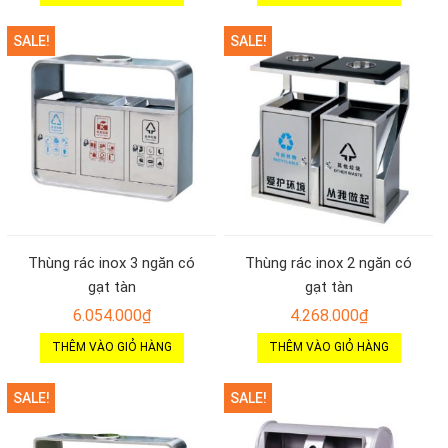
SALE!
SALE!
Thùng rác inox 3 ngăn có
Thùng rác inox 2 ngăn có
gạt tàn
gạt tàn
6.054.000
₫
4.268.000
₫
THÊM VÀO GIỎ HÀNG
THÊM VÀO GIỎ HÀNG
SALE!
SALE!