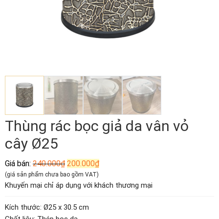
Thùng rác bọc giả da vân vỏ
cây Ø25
Giá
Giá
Giá bán:
240.000
₫
200.000
₫
gốc
hiện
(giá sản phẩm chưa bao gồm VAT)
là:
tại
Khuyến mại chỉ áp dụng với khách thương mại
240.000₫.
là:
200.000₫.
Kích thước: Ø25 x 30.5 cm