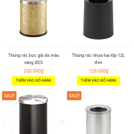
Thùng rác bọc giả da màu
Thùng rác nhựa hai lớp 12L
vàng Ø25
đen
200.000
₫
128.000
₫
THÊM VÀO GIỎ HÀNG
THÊM VÀO GIỎ HÀNG
SALE!
SALE!