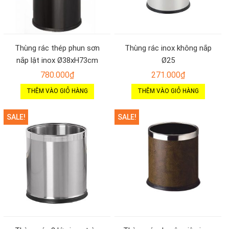
Thùng rác thép phun sơn
Thùng rác inox không nắp
nắp lật inox Ø38xH73cm
Ø25
780.000
₫
271.000
₫
THÊM VÀO GIỎ HÀNG
THÊM VÀO GIỎ HÀNG
SALE!
SALE!