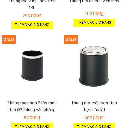
Thùng rác 2 lớp inox tròn
Thùng rác da nâu viên inox
14L
100.000
₫
293.000
₫
THÊM VÀO GIỎ HÀNG
THÊM VÀO GIỎ HÀNG
SALE!
SALE!
Thùng rác nhựa 2 lớp màu
Thùng rác thép sơn tĩnh
đen Ø24 dùng văn phòng
điện nắp lật
87.000
₫
260.000
₫
THÊM VÀO GIỎ HÀNG
THÊM VÀO GIỎ HÀNG