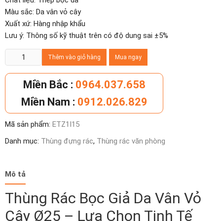
Chất liệu: Thép bọc da
Màu sắc: Da vân vỏ cây
Xuất xứ: Hàng nhập khẩu
Lưu ý: Thông số kỹ thuật trên có độ dung sai ±5%
Thùng
Thêm vào giỏ hàng
Mua ngay
rác
bọc
Miền Bắc :
0964.037.658
giả
Miền Nam :
0912.026.829
da
vân
Mã sản phẩm:
ETZ1I15
vỏ
cây
Danh mục:
Thùng đựng rác
,
Thùng rác văn phòng
Ø25
số
lượng
Mô tả
Thùng Rác Bọc Giả Da Vân Vỏ
Cây Ø25 – Lựa Chọn Tinh Tế