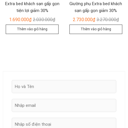
Extra bed khách sạn gấp gọn
Giường phụ Extra bed khách
tiện lợi giảm 30%
sạn gấp gọn giảm 30%
Giá
Giá
Giá
Giá
1.690.000
₫
2.030.000
₫
2.730.000
₫
3.270.000
₫
gốc
hiện
gốc
hiện
Thêm vào giỏ hàng
Thêm vào giỏ hàng
là:
tại
là:
tại
2.030.000₫.
là:
3.27
là:
1.690.000₫.
2.73