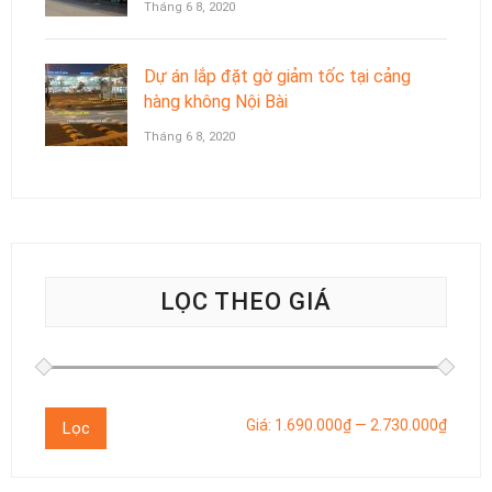
Tháng 6 8, 2020
Dự án lắp đặt gờ giảm tốc tại cảng
hàng không Nội Bài
Tháng 6 8, 2020
LỌC THEO GIÁ
Giá
Giá
Giá:
1.690.000₫
—
2.730.000₫
Lọc
thấp
cao
nhất
nhất