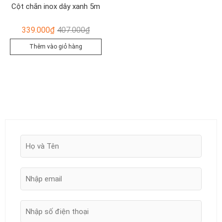
Cột chắn inox dây xanh 5m
Giá
Giá
339.000
₫
407.000
₫
gốc
hiện
Thêm vào giỏ hàng
là:
tại
407.000₫.
là:
339.000₫.