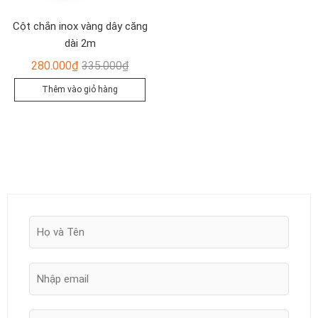
Cột chắn inox vàng dây căng
dài 2m
Giá
Giá
280.000
₫
335.000
₫
gốc
hiện
Thêm vào giỏ hàng
là:
tại
335.000₫.
là:
280.000₫.