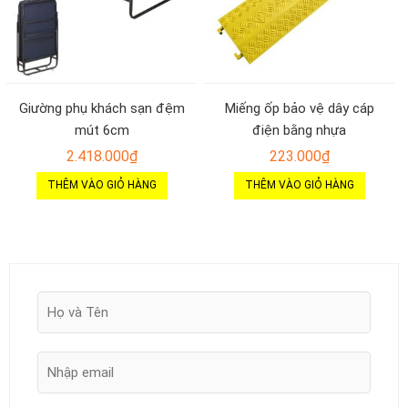
Giường phụ khách sạn đệm
Miếng ốp bảo vệ dây cáp
mút 6cm
điện bằng nhựa
2.418.000
₫
223.000
₫
THÊM VÀO GIỎ HÀNG
THÊM VÀO GIỎ HÀNG