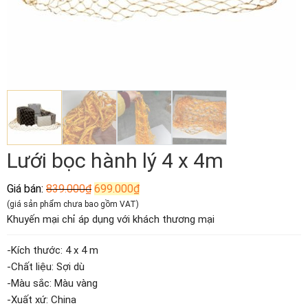
Lưới bọc hành lý 4 x 4m
Giá
Giá
Giá bán:
839.000
₫
699.000
₫
gốc
hiện
(giá sản phẩm chưa bao gồm VAT)
là:
tại
Khuyến mại chỉ áp dụng với khách thương mại
839.000₫.
là:
699.000₫.
-Kích thước: 4 x 4 m
-Chất liệu: Sợi dù
-Màu sắc: Màu vàng
-Xuất xứ: China