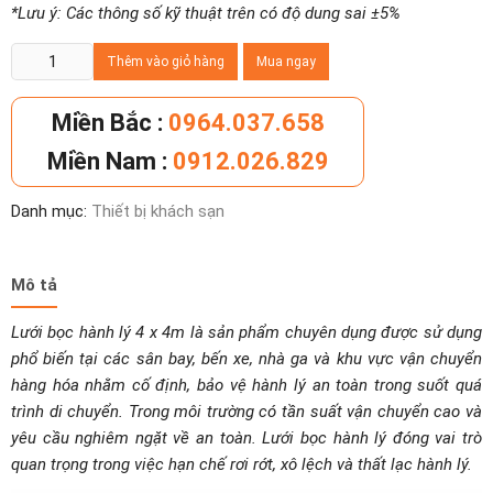
*Lưu ý: Các thông số kỹ thuật trên có độ dung sai ±5%
Lưới
Thêm vào giỏ hàng
Mua ngay
bọc
hành
Miền Bắc :
0964.037.658
lý
Miền Nam :
0912.026.829
4
x
Danh mục:
Thiết bị khách sạn
4m
số
lượng
Mô tả
Lưới bọc hành lý 4 x 4m là sản phẩm chuyên dụng được sử dụng
phổ biến tại các sân bay, bến xe, nhà ga và khu vực vận chuyển
hàng hóa nhằm cố định, bảo vệ hành lý an toàn trong suốt quá
trình di chuyển. Trong môi trường có tần suất vận chuyển cao và
yêu cầu nghiêm ngặt về an toàn. Lưới bọc hành lý đóng vai trò
quan trọng trong việc hạn chế rơi rớt, xô lệch và thất lạc hành lý.