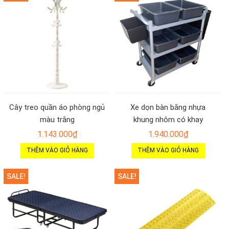
Cây treo quần áo phòng ngủ
Xe dọn bàn bằng nhựa
màu trắng
khung nhôm có khay
1.143.000
₫
1.940.000
₫
THÊM VÀO GIỎ HÀNG
THÊM VÀO GIỎ HÀNG
SALE!
SALE!