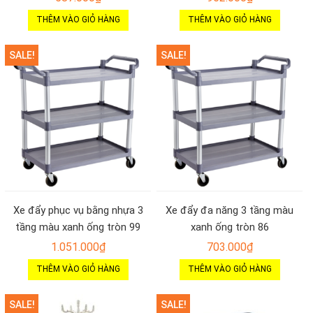
THÊM VÀO GIỎ HÀNG
THÊM VÀO GIỎ HÀNG
SALE!
SALE!
Xe đẩy phục vụ bằng nhựa 3
Xe đẩy đa năng 3 tầng màu
tầng màu xanh ống tròn 99
xanh ống tròn 86
1.051.000
₫
703.000
₫
THÊM VÀO GIỎ HÀNG
THÊM VÀO GIỎ HÀNG
SALE!
SALE!