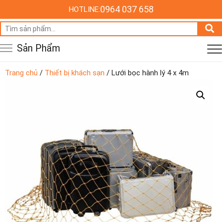
0964 037 658
HOTLINE:
Tìm
kiếm:
Sản Phẩm
Trang chủ
/
Thiết bị khách sạn
/ Lưới bọc hành lý 4 x 4m