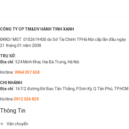
CÔNG TY CP TM&DV HÀNH TINH XANH
ĐKKD/ MST: 0102619430 do Sở Tài Chính TP.Hà Nội cấp lần đầu ngày
21 tháng 01 năm 2008
TRỤ SỞ:
Địa chỉ
: 524 Minh Khai, Hai Bà Trưng, Hà Nội
Hotline:
0964 037 658
CHI NHÁNH:
Địa chỉ
: 167/2 đường Bờ Bao Tân Thắng, P.Sơn Kỳ, Q.Tân Phú, TP.HCM
Hotline:
0912 026 829
Thông Tin
Vận chuyển