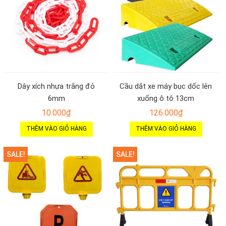
Dây xích nhựa trắng đỏ
Cầu dắt xe máy bục dốc lên
6mm
xuống ô tô 13cm
10.000
₫
126.000
₫
THÊM VÀO GIỎ HÀNG
THÊM VÀO GIỎ HÀNG
SALE!
SALE!