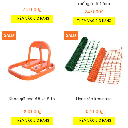
xuống ô tô 17cm
247.000
₫
247.000
₫
THÊM VÀO GIỎ HÀNG
THÊM VÀO GIỎ HÀNG
SALE!
SALE!
Khóa giữ chỗ đỗ xe ô tô
Hàng rào lưới nhựa
390.000
₫
351.000
₫
THÊM VÀO GIỎ HÀNG
THÊM VÀO GIỎ HÀNG