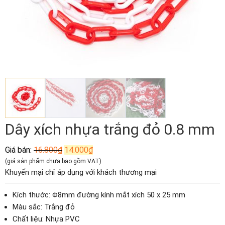
Dây xích nhựa trắng đỏ 0.8 mm
Giá
Giá
Giá bán:
16.800
₫
14.000
₫
gốc
hiện
(giá sản phẩm chưa bao gồm VAT)
là:
tại
Khuyến mại chỉ áp dụng với khách thương mại
16.800₫.
là:
14.000₫.
Kích thước: Φ8mm đường kính mắt xích 50 x 25 mm
Màu sắc: Trắng đỏ
Chất liệu: Nhựa PVC