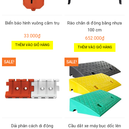
Biển báo hình vuông cắm trụ
Rào chắn di động bằng nhựa
100 cm
33.000
₫
652.000
₫
THÊM VÀO GIỎ HÀNG
THÊM VÀO GIỎ HÀNG
SALE!
SALE!
Dải phân cách di động
Cầu dắt xe máy bục dốc lên