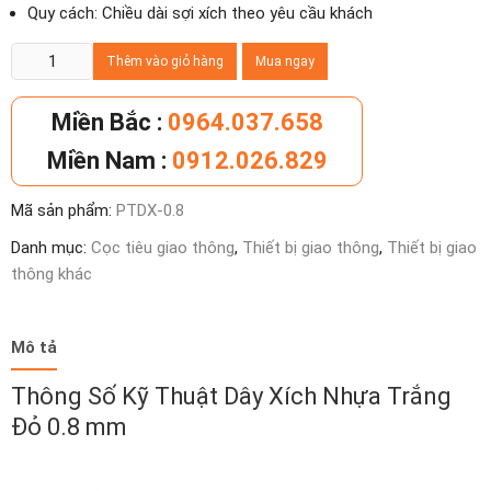
Quy cách: Chiều dài sợi xích theo yêu cầu khách
Dây
Thêm vào giỏ hàng
Mua ngay
xích
nhựa
Miền Bắc :
0964.037.658
trắng
Miền Nam :
0912.026.829
đỏ
0.8
Mã sản phẩm:
PTDX-0.8
mm
số
Danh mục:
Cọc tiêu giao thông
,
Thiết bị giao thông
,
Thiết bị giao
lượng
thông khác
Mô tả
Thông Số Kỹ Thuật Dây Xích Nhựa Trắng
Đỏ 0.8 mm